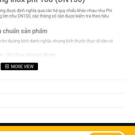
ờng được định nghĩa qua các hệ quy chiếu khác nhau như Phi
g lớn như DN150, các thông số cần được kiểm tra theo tiêu
êu chuẩn sản phẩm
 trên đường kính danh nghĩa, nhưng kích thước thực tế cần có
i - OD): Thực tế là 168,28mm.
 tiêu chuẩn châu Âu) hoặc 6 inch (theo hệ tiêu chuẩn Mỹ).
MORE VIEW
ờng được sản xuất dựa trên các loại tiêu chuẩn dày như [Tiêu
úc và ống hàn công nghiệp) hoặc JIS, DIN.
iêu?
 mà phụ thuộc vào "lịch trình" (Schedule - SCH). Mỗi cấp độ
dụng khác nhau:
,40mm. Loại này dùng cho các hệ thống có năng suất thấp,
ng giá.
 Đây là sự lựa chọn cân bằng giữa độ bền và giá thành, ứng
Sign
ệp.