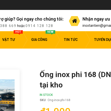
rợ giúp? Gọi ngay cho chúng tôi:
Nhận ngay ưu 
 388 669
0914 128 128
inoxtantien@gmai
hoặc
HOT
NEW
VẬT TƯ
GIA CÔNG
TIN TỨC
TUYỂN D
Ống inox phi 168 (DN
tại kho
IN STOCK
SKU
Ong-inox-phi-168