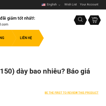
English
Wish List
Your Account
đãi giảm tốt nhất!:
l.com
ỤNG
LIÊN HỆ
150) dày bao nhiêu? Báo giá
BE THE FIRST TO REVIEW THIS PRODUCT