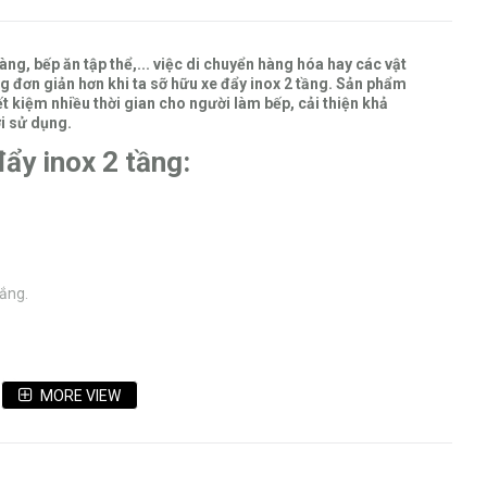
ng, bếp ăn tập thể,... việc di chuyển hàng hóa hay các vật
g đơn giản hơn khi ta sỡ hữu xe đẩy inox 2 tầng. Sản phẩm
ết kiệm nhiều thời gian cho người làm bếp, cải thiện khả
i sử dụng.
ẩy inox 2 tầng:
ắng.
 hàng.
MORE VIEW
2 tầng Inox