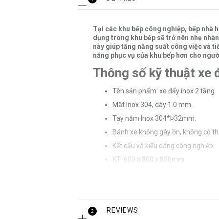
Tại các khu bếp công nghiệp, bếp nhà hà
dụng trong khu bếp sẽ trở nên nhẹ nhàn
này giúp tăng năng suất công việc và ti
năng phục vụ của khu bếp hơn cho ngườ
Thông số kỹ thuật xe đ
Tên sản phẩm: xe đẩy inox 2 tầng
Mặt Inox 304, dày 1.0 mm.
Tay nắm Inox 304*Þ32mm.
Bánh xe không gây ồn, không có th
Kết cấu và kiểu dáng công nghiệp.
KT: 600 x 800 x 850mm.
Kích thước theo yêu cầu của khách
Bảo hành: 12 tháng.
Đặc điểm xe đẩy inox 
REVIEWS
2