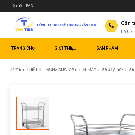
Liên hệ
FAQ
Cần t
0967
TRANG CHỦ
GIỚI THIỆU
SẢN PHẨM
Home
THIẾT BỊ TRONG NHÀ MÁY
XE ĐẨY
Xe đẩy inox
Xe 
Skip
to
the
end
of
the
images
gallery