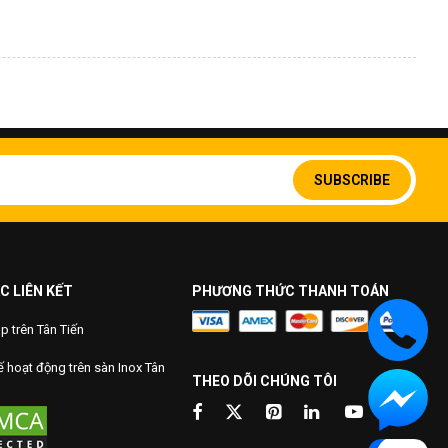
Sign
Up
SUBSCRIBE
for
Our
Newsletter:
C LIÊN KẾT
PHƯƠNG THỨC THANH TOÁN
 trên Tân Tiến
 hoạt động trên sàn Inox Tân
THEO DÕI CHÚNG TÔI