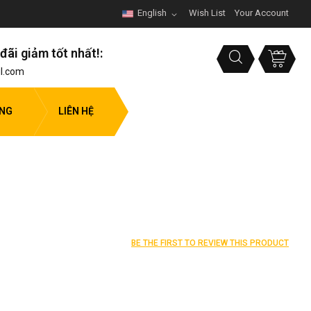
English
Wish List
Your Account
đãi giảm tốt nhất!:
l.com
ỤNG
LIÊN HỆ
BE THE FIRST TO REVIEW THIS PRODUCT