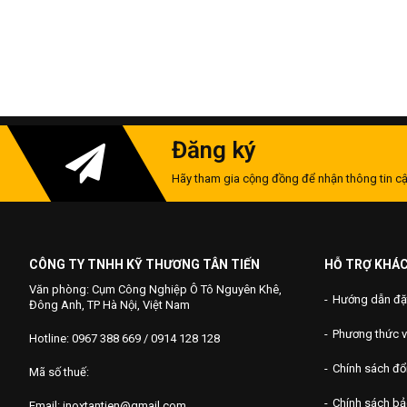
Đăng ký
Hãy tham gia cộng đồng để nhận thông tin cậ
CÔNG TY TNHH KỸ THƯƠNG TÂN TIẾN
HỖ TRỢ KHÁ
Văn phòng: Cụm Công Nghiệp Ô Tô Nguyên Khê,
Hướng dẫn đặ
Đông Anh, TP Hà Nội, Việt Nam
Phương thức 
Hotline: 0967 388 669 / 0914 128 128
Chính sách đổi
Mã số thuế:
Chính sách b
Email: inoxtantien@gmail.com