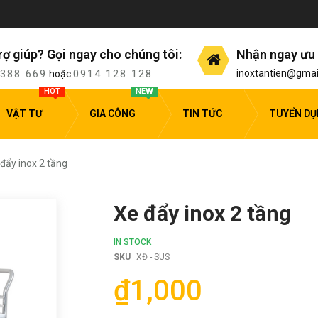
rợ giúp? Gọi ngay cho chúng tôi:
Nhận ngay ưu 
 388 669
0914 128 128
inoxtantien@gmai
hoặc
HOT
NEW
VẬT TƯ
GIA CÔNG
TIN TỨC
TUYỂN D
đẩy inox 2 tầng
Xe đẩy inox 2 tầng
IN STOCK
SKU
XĐ - SUS
₫1,000