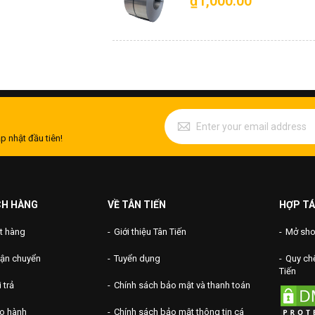
₫1,000.00
Add to Cart
p nhật đầu tiên!
CH HÀNG
VỀ TÂN TIẾN
HỢP TÁ
t hàng
Giới thiệu Tân Tiến
Mở shop
vận chuyển
Tuyển dụng
Quy chế
Tiến
 trả
Chính sách bảo mật và thanh toán
ảo hành
Chính sách bảo mật thông tin cá