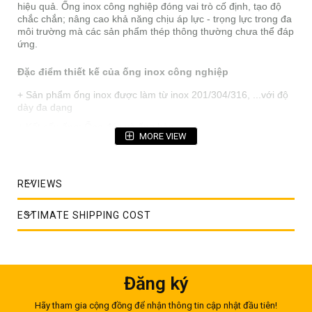
hiệu quả. Ống inox công nghiệp đóng vai trò cố định, tạo độ
chắc chắn; nâng cao khả năng chịu áp lực - trọng lực trong đa
môi trường mà các sản phẩm thép thông thường chưa thể đáp
ứng.
Đặc điểm thiết kế của ống inox công nghiệp
+ Sản phẩm ống inox được làm từ inox 201/304/316, ...với độ
dày đa dạng
+ Kết cấu ống: Ống đúc và ống hàn
MORE VIEW
+> Ống đúc có kết cấu theo các tiêu chuẩn riêng biệt
+> Ống hàn - Sản phẩm ống tự do được gia công theo yêu
cầu
REVIEWS
+ Chiều dài: Không cố định (ống đúc 6m/1 cây)
ESTIMATE SHIPPING COST
+ Bề mặt ống chủ yếu là bề mặt No1
+ Sản xuất tại : Châu Âu, Hàn Quốc, Đài Loan, Ấn Độ, Việt
Nam
Phân loại ống inox công nghiệp
Đăng ký
Hãy tham gia cộng đồng để nhận thông tin cập nhật đầu tiên!