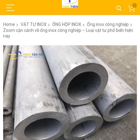
Home
VẬT TƯ INOX
ỐNG HỘP INOX
Ống inox công nghiệp
Zoom cận cảnh về ống inox công nghiệp – Loại vật tư phổ biến hiện
nay
Skip
to
the
end
of
the
images
gallery