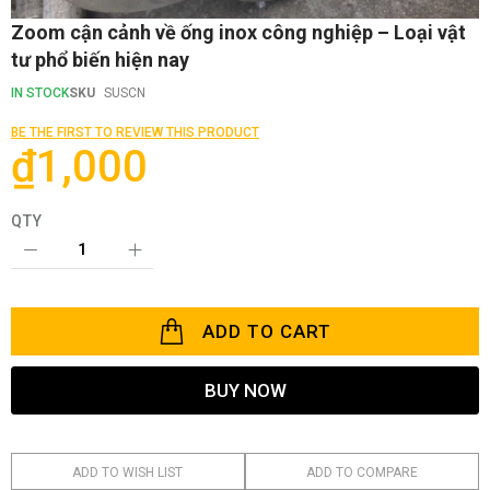
Skip
Zoom cận cảnh về ống inox công nghiệp – Loại vật
to
tư phổ biến hiện nay
the
beginning
IN STOCK
SKU
SUSCN
of
the
BE THE FIRST TO REVIEW THIS PRODUCT
images
₫1,000
gallery
QTY
ADD TO CART
BUY NOW
ADD TO WISH LIST
ADD TO COMPARE