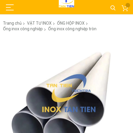
Trang chủ
VẬT TƯ INOX
ỐNG HỘP INOX
Ống inox công nghiệp
Ống inox công nghiệp tròn
Chuyển
đến
phần
đầu
của
thư
viện
hình
ảnh