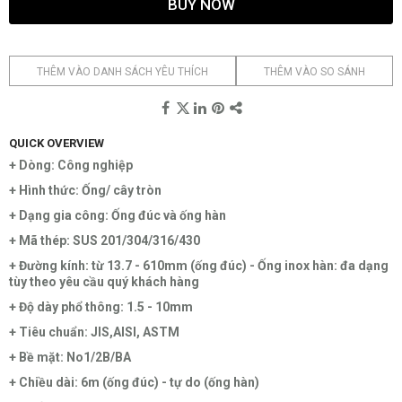
BUY NOW
THÊM VÀO DANH SÁCH YÊU THÍCH
THÊM VÀO SO SÁNH
QUICK OVERVIEW
+ Dòng: Công nghiệp
+ Hình thức: Ống/ cây tròn
+ Dạng gia công: Ống đúc và ống hàn
+ Mã thép: SUS 201/304/316/430
+ Đường kính: từ 13.7 - 610mm (ống đúc) - Ống inox hàn: đa dạng
tùy theo yêu cầu quý khách hàng
+ Độ dày phổ thông: 1.5 - 10mm
+ Tiêu chuẩn: JIS,AISI, ASTM
+ Bề mặt: No1/2B/BA
+ Chiều dài: 6m (ống đúc) - tự do (ống hàn)