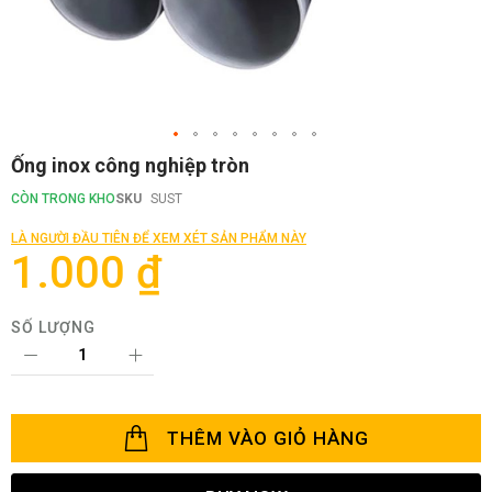
Chuyển
Ống inox công nghiệp tròn
đến
phần
CÒN TRONG KHO
SKU
SUST
đầu
của
LÀ NGƯỜI ĐẦU TIÊN ĐỂ XEM XÉT SẢN PHẨM NÀY
thư
1.000 ₫
viện
hình
ảnh
SỐ LƯỢNG
THÊM VÀO GIỎ HÀNG