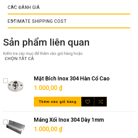
CÁC ĐÁNH GIÁ
ESTIMATE SHIPPING COST
Sản phẩm liên quan
Kiểm tra các mục để thêm vào giỏ hàng hoặc
CHỌN TẤT CẢ
Mặt Bích Inox 304 Hàn Cổ Cao
Ống inox công nghiệp tròn dạng đúc
1.000,00 ₫
Quy cách ống inox công nghiệp
tròn
Thêm vào giỏ hàng
Thiết kế:
Máng Xối Inox 304 Dày 1mm
+ Dòng: Công nghiệp
1.000,00 ₫
+ Hình thức: Ống/ cây tròn