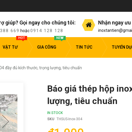
rợ giúp? Gọi ngay cho chúng tôi:
Nhận ngay ưu 
 388 669
0914 128 128
inoxtantien@gmai
hoặc
HOT
NEW
VẬT TƯ
GIA CÔNG
TIN TỨC
TUYỂN D
04 đầy đủ kích thước, trọng lượng, tiêu chuẩn
Báo giá thép hộp ino
lượng, tiêu chuẩn
IN STOCK
SKU
THSUS-Inox-304