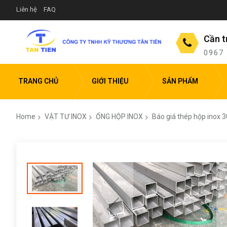
Liên hệ
FAQ
Cần t
0967
TRANG CHỦ
GIỚI THIỆU
SẢN PHẨM
Home
VẬT TƯ INOX
ỐNG HỘP INOX
Báo giá thép hộp inox 3
Skip
to
the
end
of
the
images
gallery