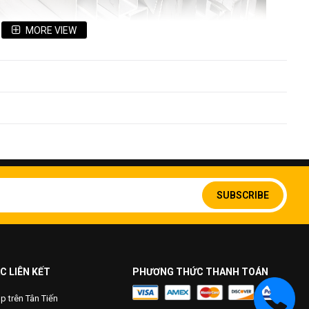
MORE VIEW
Sign
Up
SUBSCRIBE
for
Our
Newsletter:
C LIÊN KẾT
PHƯƠNG THỨC THANH TOÁN
 trên Tân Tiến