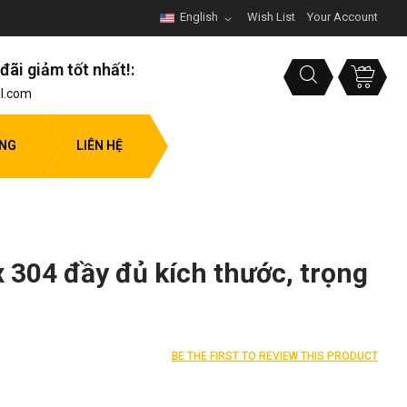
English
Wish List
Your Account
đãi giảm tốt nhất!:
l.com
ỤNG
LIÊN HỆ
x 304 đầy đủ kích thước, trọng
BE THE FIRST TO REVIEW THIS PRODUCT