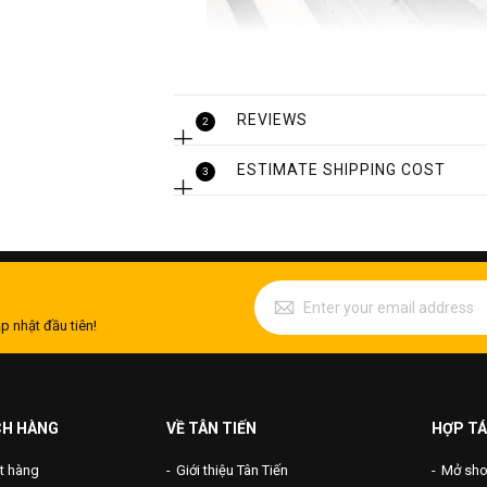
REVIEWS
2
ESTIMATE SHIPPING COST
3
p nhật đầu tiên!
CH HÀNG
VỀ TÂN TIẾN
HỢP TÁ
t hàng
Giới thiệu Tân Tiến
Mở shop