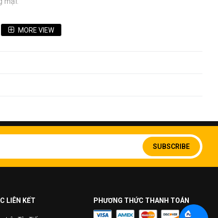
g mại.
MORE VIEW
Sign
Up
SUBSCRIBE
for
Our
Newsletter:
C LIÊN KẾT
PHƯƠNG THỨC THANH TOÁN