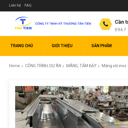
Liên hệ
FAQ
Cần t
0967
TRANG CHỦ
GIỚI THIỆU
SẢN PHẨM
Home
CÔNG TRÌNH, DỰ ÁN
MÁNG, TẤM ĐẬY
Máng xối inox
Skip
to
the
end
of
the
images
gallery