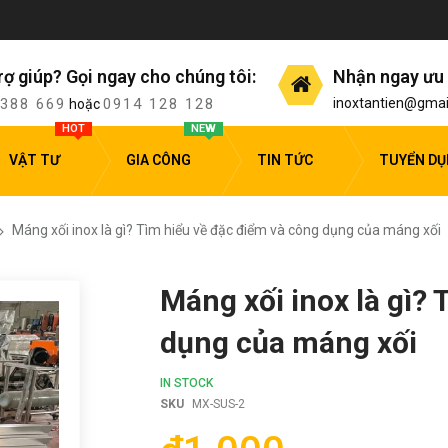
rợ giúp? Gọi ngay cho chúng tôi:
Nhận ngay ưu 
 388 669
0914 128 128
inoxtantien@gmai
hoặc
HOT
NEW
VẬT TƯ
GIA CÔNG
TIN TỨC
TUYỂN D
Máng xối inox là gì? Tìm hiểu về đặc điểm và công dụng của máng xối
Máng xối inox là gì?
dụng của máng xối
IN STOCK
SKU
MX-SUS-2