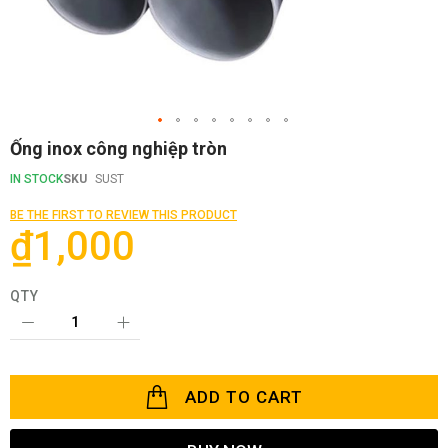
Skip
Ống inox công nghiệp tròn
to
the
IN STOCK
SKU
SUST
beginning
of
BE THE FIRST TO REVIEW THIS PRODUCT
the
₫1,000
images
gallery
QTY
ADD TO CART