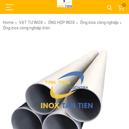
Home
VẬT TƯ INOX
ỐNG HỘP INOX
Ống inox công nghiệp
Ống inox công nghiệp tròn
Skip
to
the
end
of
the
images
gallery