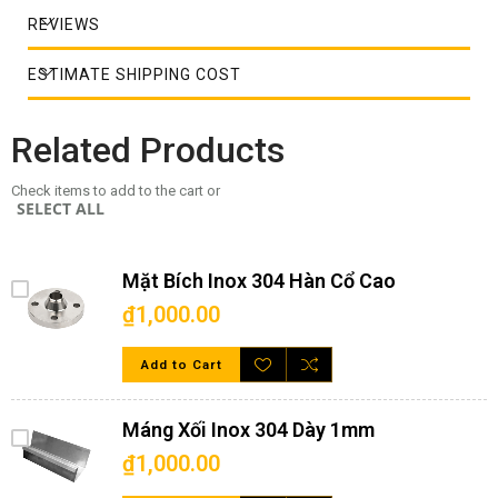
REVIEWS
ESTIMATE SHIPPING COST
Related Products
Check items to add to the cart or
SELECT ALL
Mặt Bích Inox 304 Hàn Cổ Cao
Ống inox công nghiệp tròn dạng đúc
₫1,000.00
Quy cách ống inox công nghiệp
tròn
Add to Cart
Thiết kế:
Máng Xối Inox 304 Dày 1mm
+ Dòng: Công nghiệp
₫1,000.00
+ Hình thức: Ống/ cây tròn