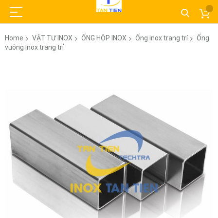
Home
VẬT TƯ INOX
ỐNG HỘP INOX
Ống inox trang trí
Ống
vuông inox trang trí
Skip
to
the
end
of
the
images
gallery