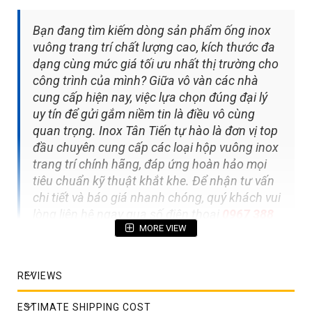
Bạn đang tìm kiếm dòng sản phẩm ống inox
vuông trang trí chất lượng cao, kích thước đa
dạng cùng mức giá tối ưu nhất thị trường cho
công trình của mình? Giữa vô vàn các nhà
cung cấp hiện nay, việc lựa chọn đúng đại lý
uy tín để gửi gắm niềm tin là điều vô cùng
quan trọng. Inox Tân Tiến tự hào là đơn vị top
đầu chuyên cung cấp các loại hộp vuông inox
trang trí chính hãng, đáp ứng hoàn hảo mọi
tiêu chuẩn kỹ thuật khắt khe. Để nhận tư vấn
chi tiết và báo giá nhanh chóng, quý khách vui
lòng liên hệ ngay qua số điện thoại
0967 388
MORE VIEW
669
hoặc
0914 128 128
!
REVIEWS
Mục lục bài viết
ESTIMATE SHIPPING COST