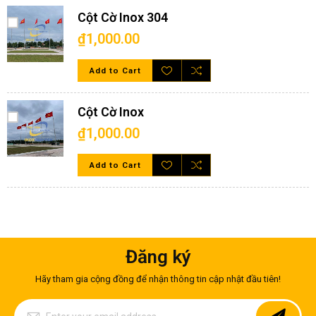
0914 128 128
!
Cột Cờ Inox 304
₫1,000.00
Add to Cart
Cột Cờ Inox
₫1,000.00
Add to Cart
Đăng ký
Hình 1:
Hệ thống ống inox vuông trang trí bề mặt sáng bóng, đa
Hãy tham gia cộng đồng để nhận thông tin cập nhật đầu tiên!
dạng quy cách sẵn sàng phục vụ mọi dự án công trình
Sign