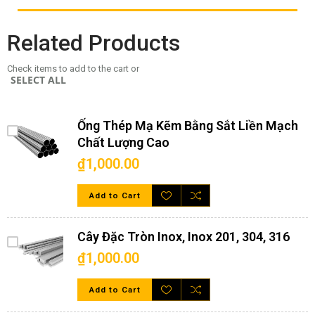
1. Tổng quan về ống inox vuông trang trí và xu hướng
ứng dụng trong kiến trúc hiện đại
Related Products
2. Định nghĩa hộp vuông inox là gì? Đặc điểm kỹ thuật
và quy cách tiêu chuẩn
Check items to add to the cart or
3. Chi tiết đặc tính và ứng dụng thực tế của từng dòng
SELECT ALL
ống inox vuông trang trí phổ biến
4. Bảng trọng lượng ống inox vuông trang trí chuẩn
xác nhất
Ống Thép Mạ Kẽm Bằng Sắt Liền Mạch
Chất Lượng Cao
5. Bảng giá tham khảo mới nhất các dòng vật liệu inox
cập nhật trên Google
₫1,000.00
6. Inox Tân Tiến – Địa chỉ cung cấp ống vuông inox
trang trí số lượng lớn, uy tín hàng đầu
Add to Cart
7. Thông tin liên hệ tư vấn kỹ thuật & báo giá chi tiết
Cây Đặc Tròn Inox, Inox 201, 304, 316
₫1,000.00
1. Tổng quan về ống inox vuông trang trí
Add to Cart
và xu hướng ứng dụng trong kiến trúc