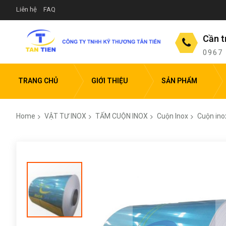
Liên hệ
FAQ
Cần t
0967
TRANG CHỦ
GIỚI THIỆU
SẢN PHẨM
Home
VẬT TƯ INOX
TẤM CUỘN INOX
Cuộn Inox
Cuộn ino
Skip
to
the
end
of
the
images
gallery