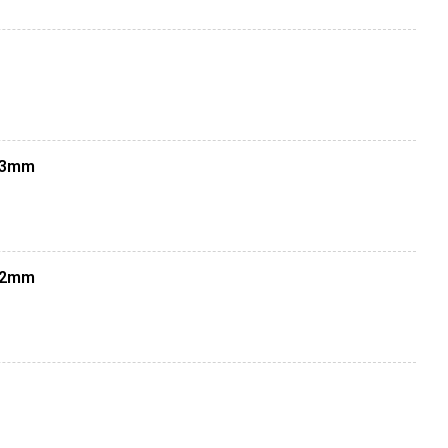
0/2000
0/6000, …
 Ấn Độ, Châu Âu
ế, vỉ nướng,…
0.3mm
, lan can, tấm ốp, cửa sổ,..
1.2mm