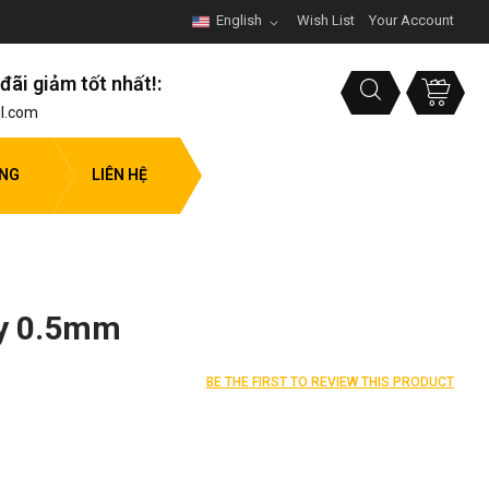
English
Wish List
Your Account
đãi giảm tốt nhất!:
l.com
ỤNG
LIÊN HỆ
ày 0.5mm
BE THE FIRST TO REVIEW THIS PRODUCT