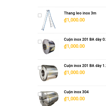
Add to Cart
+ Bề mặt: BA
+ Khổ rộng: 1000/1220/1500/1524/180
Thang leo inox 3m
+ Chiều dài: 2438/2440/2500/ 3000/400
₫1,000.00
+ Xuất xứ: Hàn Quốc, Đài Loan, Malaysia,
Add to Cart
+ Ứng dụng:
+> Đồ dùng trong nhà bếp: Tủ bếp, bàn gh
Cuộn inox 201 BA dày 
+> Trang trí nội thất: Làm tủ đồ, cầu thang
₫1,000.00
Add to Cart
Cuộn inox 201 BA dày 
₫1,000.00
Add to Cart
Cuộn inox 304
₫1,000.00
Add to Cart