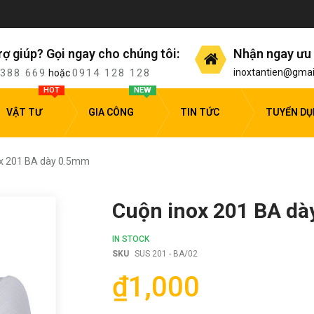
rợ giúp? Gọi ngay cho chúng tôi:
Nhận ngay ưu 
 388 669
0914 128 128
inoxtantien@gmai
hoặc
HOT
NEW
VẬT TƯ
GIA CÔNG
TIN TỨC
TUYỂN D
x 201 BA dày 0.5mm
Cuộn inox 201 BA d
IN STOCK
SKU
SUS 201 - BA/02
₫1,000