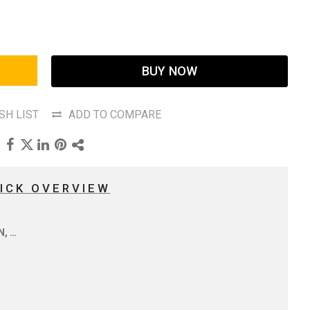
BUY NOW
SH LIST
ADD TO COMPARE
ICK OVERVIEW
N, …