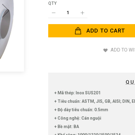
QTY
ADD TO CART
ADD TO WI
QU
+ Mã thép: Inox SUS201
+ Tiêu chuẩn: ASTM, JIS, GB, AISI; DIN, E
+ Độ dày tiêu chuẩn: 0.5mm
+ Công nghệ: Cán nguội
+ Bề mặt: BA