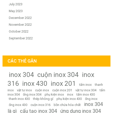
July 2023
May 2023
December 2022
November 2022
October 2022
September 2022
CÁC THẺ GẮN
inox 304
cuộn inox 304
inox
316
inox 430
inox 201
tấm inox
thanh
inox
vật tư inox
cuộn inox
cuộn inox 201
vật tư inox 304
tấm
inox 304
ống inox 304
phụ kiện inox
inox
tấm inox 430
thanh inox 430
thép không gỉ
phụ kiện inox 430
ống inox
inox 304
ống inox 430
cuộn inox 316
bồn chứa hóa chất
là gì
cấu tạo inox 304
ứng dụng inox 304