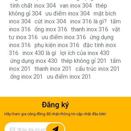
tính chất inox 304
van inox 304
thép
không gỉ 304
ưu điểm inox 304
mặt bích
inox 304
cút inox 304
inox 316 là gì?
tấm
inox 316
ống inox 316
thanh inox 316
vật
tư inox 316
ưu điểm inox 316
ứng dụng
inox 316
phụ kiện inox 316
đặc tính inox
316
inox 430 là gì
lợi ích của inox 430
ứng dụng inox 430
thép không gỉ 201
tấm
inox 201
thanh inox 201
cấu trúc inox 201
ống inox 201
ưu điểm inox 201
Đăng ký
Hãy tham gia cộng đồng để nhận thông tin cập nhật đầu tiên!
Đăng
ký