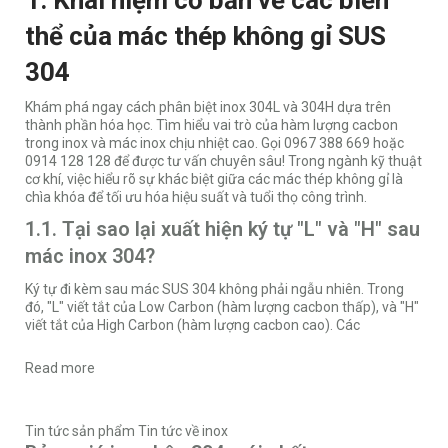
1. Khái niệm cơ bản về các biến
thể của mác thép không gỉ SUS
304
Khám phá ngay cách phân biệt inox 304L và 304H dựa trên
thành phần hóa học. Tìm hiểu vai trò của hàm lượng cacbon
trong inox và mác inox chịu nhiệt cao. Gọi 0967 388 669 hoặc
0914 128 128 để được tư vấn chuyên sâu! Trong ngành kỹ thuật
cơ khí, việc hiểu rõ sự khác biệt giữa các mác thép không gỉ là
chìa khóa để tối ưu hóa hiệu suất và tuổi thọ công trình.
1.1. Tại sao lại xuất hiện ký tự "L" và "H" sau
mác inox 304?
Ký tự đi kèm sau mác SUS 304 không phải ngẫu nhiên. Trong
đó, "L" viết tắt của Low Carbon (hàm lượng cacbon thấp), và "H"
viết tắt của High Carbon (hàm lượng cacbon cao). Các
Read more
Tin tức sản phẩm
Tin tức về inox