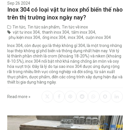
Sep 26 2024
Inox 304 có loại vật tư inox phổ biến thế nào
trên thị trường inox ngày nay?
Tin tức
,
Tin tức sản phẩm
,
Tin tức về inox
vật tư inox 304
,
thanh inox 304
,
tấm inox 304
,
phụ kiện inox 304
,
ống inox 304
,
inox 304
,
cuộn inox 304
Inox 304, còn được gọi là thép không gỉ 304, là một trong những
loại thép không gỉ phổ biến và thông dụng nhất hiện nay. Với tỷ
lệ thành phần chính là crom (khoảng 18-20%) và niken (khoảng
8-10.5%), inox 304 nổi bật nhờ khả năng chống ăn mòn và oxy
hóa vượt trội. Đây là lý do tại sao inox 304 được ứng dụng rộng
rãi trong nhiều lĩnh vực công nghiệp và đời sống, từ sản xuất
thực phẩm, dược phẩm, đến các công trình xây dựng hiện đại và
thiết bị gia dụng hàng ngày.
Read more »