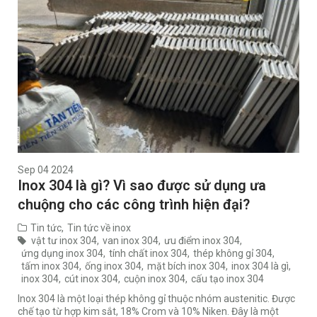
Sep 04 2024
Inox 304 là gì? Vì sao được sử dụng ưa
chuộng cho các công trình hiện đại?
Tin tức
,
Tin tức về inox
vật tư inox 304
,
van inox 304
,
ưu điểm inox 304
,
ứng dụng inox 304
,
tính chất inox 304
,
thép không gỉ 304
,
tấm inox 304
,
ống inox 304
,
mặt bích inox 304
,
inox 304 là gì
,
inox 304
,
cút inox 304
,
cuộn inox 304
,
cấu tạo inox 304
Inox 304 là một loại thép không gỉ thuộc nhóm austenitic. Được
chế tạo từ hợp kim sắt, 18% Crom và 10% Niken. Đây là một