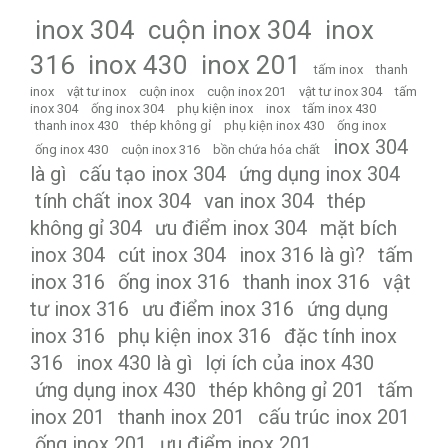
inox 304
cuộn inox 304
inox
316
inox 430
inox 201
tấm inox
thanh
inox
vật tư inox
cuộn inox
cuộn inox 201
vật tư inox 304
tấm
inox 304
ống inox 304
phụ kiện inox
inox
tấm inox 430
thanh inox 430
thép không gỉ
phụ kiện inox 430
ống inox
inox 304
ống inox 430
cuộn inox 316
bồn chứa hóa chất
là gì
cấu tạo inox 304
ứng dụng inox 304
tính chất inox 304
van inox 304
thép
không gỉ 304
ưu điểm inox 304
mặt bích
inox 304
cút inox 304
inox 316 là gì?
tấm
inox 316
ống inox 316
thanh inox 316
vật
tư inox 316
ưu điểm inox 316
ứng dụng
inox 316
phụ kiện inox 316
đặc tính inox
316
inox 430 là gì
lợi ích của inox 430
ứng dụng inox 430
thép không gỉ 201
tấm
inox 201
thanh inox 201
cấu trúc inox 201
ống inox 201
ưu điểm inox 201