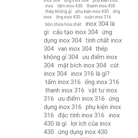
inox 304
ống inox 304
phụ kiện inox
inox
tấm inox 430
thanh inox 430
thép không gỉ
phụ kiện inox 430
ống
inox
ống inox 430
cuộn inox 316
inox 304 là
bồn chứa hóa chất
gì
cấu tạo inox 304
ứng
dụng inox 304
tính chất inox
304
van inox 304
thép
không gỉ 304
ưu điểm inox
304
mặt bích inox 304
cút
inox 304
inox 316 là gì?
tấm inox 316
ống inox 316
thanh inox 316
vật tư inox
316
ưu điểm inox 316
ứng
dụng inox 316
phụ kiện inox
316
đặc tính inox 316
inox
430 là gì
lợi ích của inox
430
ứng dụng inox 430