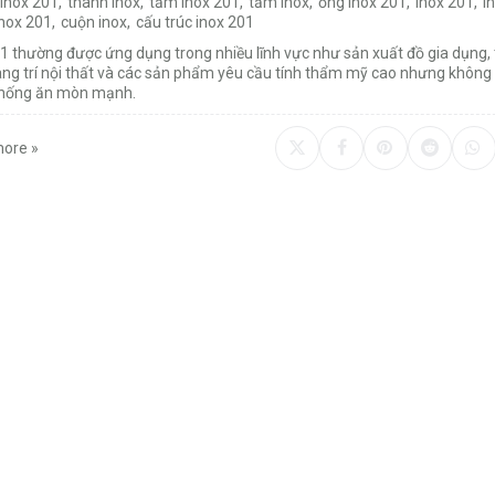
 inox 201
,
thanh inox
,
tấm inox 201
,
tấm inox
,
ống inox 201
,
inox 201
,
i
inox 201
,
cuộn inox
,
cấu trúc inox 201
1 thường được ứng dụng trong nhiều lĩnh vực như sản xuất đồ gia dụng, t
rang trí nội thất và các sản phẩm yêu cầu tính thẩm mỹ cao nhưng không
hống ăn mòn mạnh.
ore »