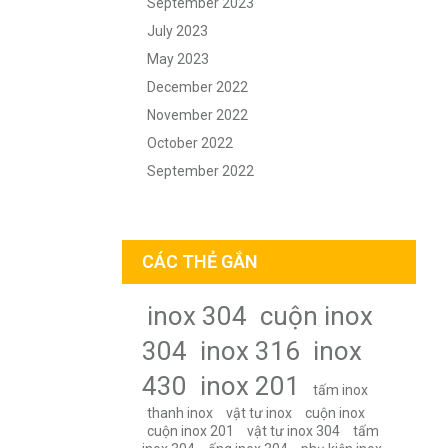
September 2023
July 2023
May 2023
December 2022
November 2022
October 2022
September 2022
CÁC THẺ GẮN
inox 304
cuộn inox
304
inox 316
inox
430
inox 201
tấm inox
thanh inox
vật tư inox
cuộn inox
cuộn inox 201
vật tư inox 304
tấm