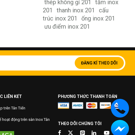
thép không gỉ 201
tấm inox
201
thanh inox 201
cấu
trúc inox 201
ống inox 201
ưu điểm inox 201
Đăng
ký
ĐĂNG KÍ THEO DÕI
để
nhận
bản
tin
của
chúng
C LIÊN KẾT
PHƯƠNG THỨC THANH TOÁN
tôi:
 trên Tân Tiến
 hoạt động trên sàn Inox Tân
THEO DÕI CHÚNG TÔI