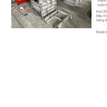
thanh
cuộn 
Inox 20
bếp, t
năng c
Read m