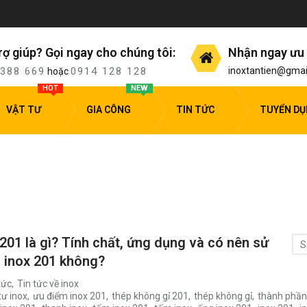
rợ giúp? Gọi ngay cho chúng tôi:
Nhận ngay ưu 
 388 669
0914 128 128
inoxtantien@gmai
hoặc
HOT
NEW
VẬT TƯ
GIA CÔNG
TIN TỨC
TUYỂN D
 201 là gì? Tính chất, ứng dụng và có nên sử
S
 inox 201 không?
tức
,
Tin tức về inox
tư inox
,
ưu điểm inox 201
,
thép không gỉ 201
,
thép không gỉ
,
thành phần