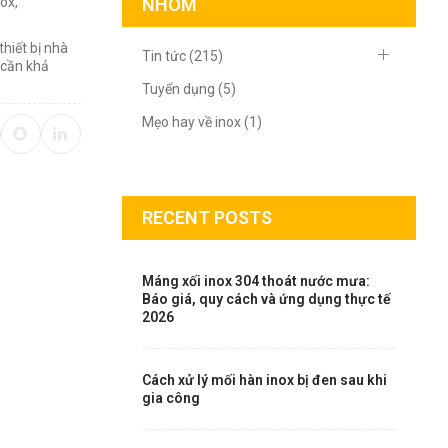
nox
,
NHÓM
hiết bị nhà
Tin tức (215)
 cần khả
Tuyển dụng (5)
Mẹo hay về inox (1)
RECENT POSTS
Máng xối inox 304 thoát nước mưa:
Báo giá, quy cách và ứng dụng thực tế
2026
Cách xử lý mối hàn inox bị đen sau khi
gia công