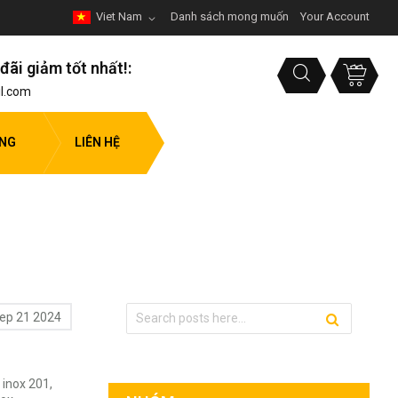
Viet Nam
Danh sách mong muốn
Your Account
đãi giảm tốt nhất!:
l.com
ỤNG
LIÊN HỆ
ep 21 2024
 inox 201
,