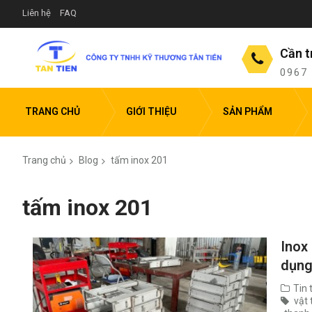
Liên hệ
FAQ
Cần t
0967
TRANG CHỦ
GIỚI THIỆU
SẢN PHẨM
Trang chủ
Blog
tấm inox 201
tấm inox 201
Inox
dụng
Tin 
vật 