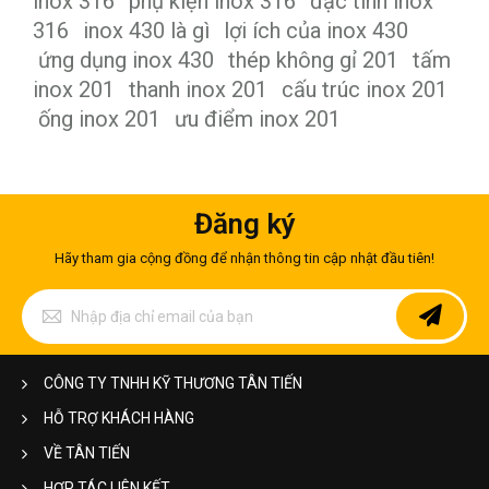
inox 316
phụ kiện inox 316
đặc tính inox
316
inox 430 là gì
lợi ích của inox 430
ứng dụng inox 430
thép không gỉ 201
tấm
inox 201
thanh inox 201
cấu trúc inox 201
ống inox 201
ưu điểm inox 201
Đăng ký
Hãy tham gia cộng đồng để nhận thông tin cập nhật đầu tiên!
Đăng
ký
để
nhận
bản
CÔNG TY TNHH KỸ THƯƠNG TÂN TIẾN
tin
của
HỖ TRỢ KHÁCH HÀNG
chúng
tôi:
VỀ TÂN TIẾN
HỢP TÁC LIÊN KẾT