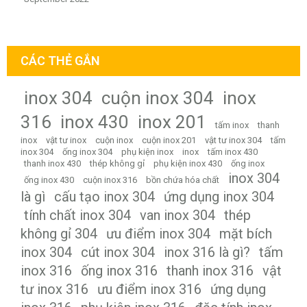
CÁC THẺ GẮN
inox 304
cuộn inox 304
inox
316
inox 430
inox 201
tấm inox
thanh
inox
vật tư inox
cuộn inox
cuộn inox 201
vật tư inox 304
tấm
inox 304
ống inox 304
phụ kiện inox
inox
tấm inox 430
thanh inox 430
thép không gỉ
phụ kiện inox 430
ống inox
inox 304
ống inox 430
cuộn inox 316
bồn chứa hóa chất
là gì
cấu tạo inox 304
ứng dụng inox 304
tính chất inox 304
van inox 304
thép
không gỉ 304
ưu điểm inox 304
mặt bích
inox 304
cút inox 304
inox 316 là gì?
tấm
inox 316
ống inox 316
thanh inox 316
vật
tư inox 316
ưu điểm inox 316
ứng dụng