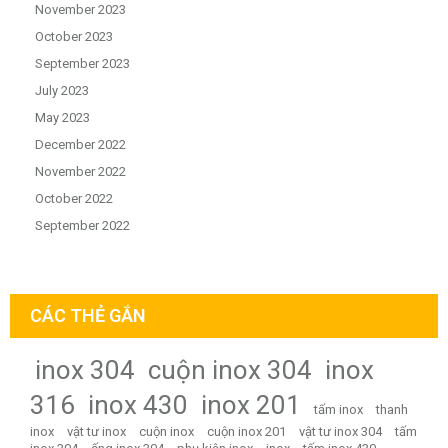
November 2023
October 2023
September 2023
July 2023
May 2023
December 2022
November 2022
October 2022
September 2022
CÁC THẺ GẮN
inox 304
cuộn inox 304
inox
316
inox 430
inox 201
tấm inox
thanh
inox
vật tư inox
cuộn inox
cuộn inox 201
vật tư inox 304
tấm