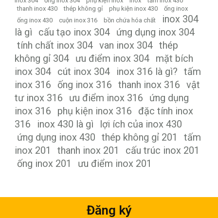
inox 304
ống inox 304
phụ kiện inox
inox
tấm inox 430
thanh inox 430
thép không gỉ
phụ kiện inox 430
ống inox
inox 304
ống inox 430
cuộn inox 316
bồn chứa hóa chất
là gì
cấu tạo inox 304
ứng dụng inox 304
tính chất inox 304
van inox 304
thép
không gỉ 304
ưu điểm inox 304
mặt bích
inox 304
cút inox 304
inox 316 là gì?
tấm
inox 316
ống inox 316
thanh inox 316
vật
tư inox 316
ưu điểm inox 316
ứng dụng
inox 316
phụ kiện inox 316
đặc tính inox
316
inox 430 là gì
lợi ích của inox 430
ứng dụng inox 430
thép không gỉ 201
tấm
inox 201
thanh inox 201
cấu trúc inox 201
ống inox 201
ưu điểm inox 201
Đăng ký