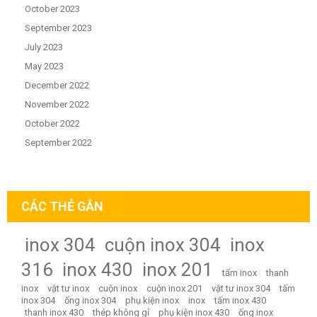
October 2023
September 2023
July 2023
May 2023
December 2022
November 2022
October 2022
September 2022
CÁC THẺ GẮN
inox 304
cuộn inox 304
inox
316
inox 430
inox 201
tấm inox
thanh
inox
vật tư inox
cuộn inox
cuộn inox 201
vật tư inox 304
tấm
inox 304
ống inox 304
phụ kiện inox
inox
tấm inox 430
thanh inox 430
thép không gỉ
phụ kiện inox 430
ống inox