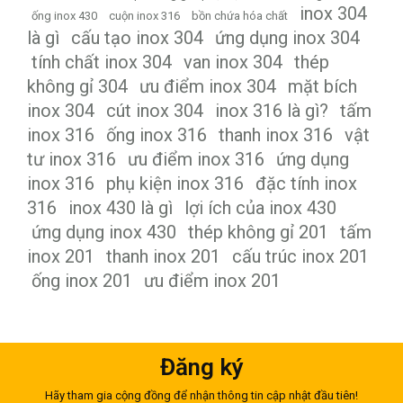
inox 304
ống inox 430
cuộn inox 316
bồn chứa hóa chất
là gì
cấu tạo inox 304
ứng dụng inox 304
tính chất inox 304
van inox 304
thép
không gỉ 304
ưu điểm inox 304
mặt bích
inox 304
cút inox 304
inox 316 là gì?
tấm
inox 316
ống inox 316
thanh inox 316
vật
tư inox 316
ưu điểm inox 316
ứng dụng
inox 316
phụ kiện inox 316
đặc tính inox
316
inox 430 là gì
lợi ích của inox 430
ứng dụng inox 430
thép không gỉ 201
tấm
inox 201
thanh inox 201
cấu trúc inox 201
ống inox 201
ưu điểm inox 201
Đăng ký
Hãy tham gia cộng đồng để nhận thông tin cập nhật đầu tiên!