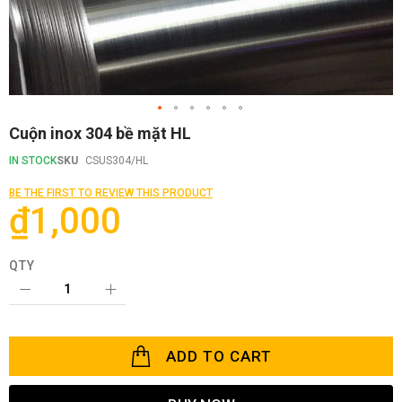
Skip
Cuộn inox 304 bề mặt HL
to
the
IN STOCK
SKU
CSUS304/HL
beginning
of
BE THE FIRST TO REVIEW THIS PRODUCT
the
₫1,000
images
gallery
QTY
ADD TO CART