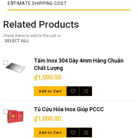
ESTIMATE SHIPPING COST
Related Products
Check items to add to the cart or
SELECT ALL
Tấm Inox 304 Dày 4mm Hàng Chuẩn
Chất Lượng
₫1,000.00
Add to Cart
Tủ Cứu Hỏa Inox Giúp PCCC
Cuộn inox 304 bề mặt xước HL
₫1,000.00
Cuộn inox 304 bề mặt HL
Add to Cart
Kết cấu nguyên liệu và khả năng cơ - lý -