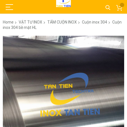
Home
VẬT TƯ INOX
TẤM CUỘN INOX
Cuộn inox 304
Cuộn
inox 304 bề mặt HL
Skip
to
the
end
of
the
images
gallery