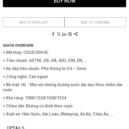
BUY NOW
ADD TO WISH LIST
ADD TO COMPARE
QUICK OVERVIEW
+ Mã thép: CSUS/304 HL
+ Tiêu chuẩn: ASTM, JIS, GB, AISI, DIN, EN, …
+ Độ dày tiêu chuẩn: Phổ thông từ 0.6 – 3mm
+ Công nghệ: Cán nguội
+ Bề mặt: HL - Mịn với những đường xước dài dọc theo chiều dài
cuộn
+ Khổ rộng: 1000/1220/1500/1524
+ Chiều dài: Không cố định theo cuộn
+ Xuất xứ: Hàn Quốc, Đài Loan, Malaysia, Ấn Độ, Châu Âu, ...
DETAILS