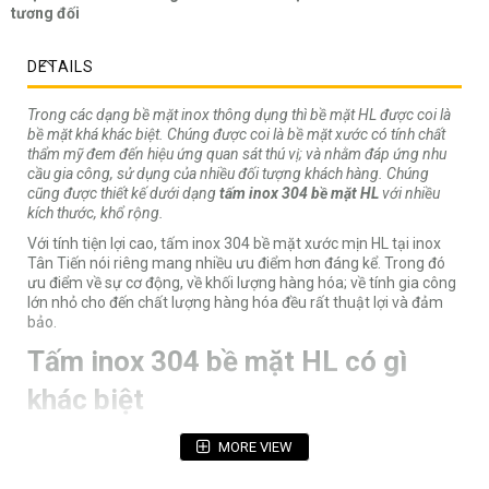
tương đối
DETAILS
Trong các dạng bề mặt inox thông dụng thì bề mặt HL được coi là
bề mặt khá khác biệt. Chúng được coi là bề mặt xước có tính chất
thẩm mỹ đem đến hiệu ứng quan sát thú vị; và nhằm đáp ứng nhu
cầu gia công, sử dụng của nhiều đối tượng khách hàng. Chúng
cũng được thiết kế dưới dạng
tấm inox 304 bề mặt HL
với nhiều
kích thước, khổ rộng.
Với tính tiện lợi cao, tấm inox 304 bề mặt xước mịn HL tại inox
Tân Tiến nói riêng mang nhiều ưu điểm hơn đáng kể. Trong đó
ưu điểm về sự cơ động, về khối lượng hàng hóa; về tính gia công
lớn nhỏ cho đến chất lượng hàng hóa đều rất thuật lợi và đảm
bảo.
Tấm inox 304 bề mặt HL có gì
khác biệt
Inox 304
MORE VIEW
Inox 304 hay còn được gọi là
thép không gỉ 304
. Chúng được