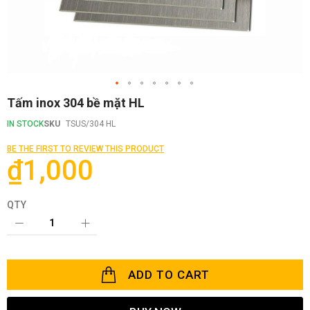
Skip
Tấm inox 304 bề mặt HL
to
the
IN STOCK
SKU
TSUS/304 HL
beginning
of
BE THE FIRST TO REVIEW THIS PRODUCT
the
₫1,000
images
gallery
QTY
ADD TO CART