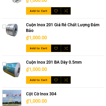
₫1,000.00
tóc kéo dài theo chiều dài của cuộn tôn.
Khác với bề mặt No4 cùng là bề mặt xước; song đường xước của
Add to Cart
No4 ngắn hơn rất nhiều so với HL. Vậy nên tùy vào ứng dụng
thực tế mà quý khách hàng có thể đưa ra những cân nhắc kỹ
hơn về hai bề mặt này!
Cuộn Inox 201 Giá Rẻ Chất Lượng Đảm
Bảo
₫1,000.00
Add to Cart
Cuộn Inox 201 BA Dày 0.5mm
₫1,000.00
Add to Cart
Cột Cờ Inox 304
₫1,000.00