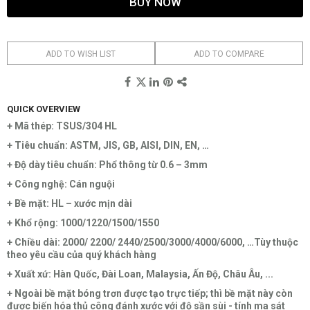
BUY NOW
ADD TO WISH LIST
ADD TO COMPARE
QUICK OVERVIEW
+ Mã thép: TSUS/304 HL
+ Tiêu chuẩn: ASTM, JIS, GB, AISI, DIN, EN, …
+ Độ dày tiêu chuẩn: Phổ thông từ 0.6 – 3mm
+ Công nghệ: Cán nguội
+ Bề mặt: HL – xước mịn dài
+ Khổ rộng: 1000/1220/1500/1550
+ Chiều dài: 2000/ 2200/ 2440/2500/3000/4000/6000, …Tùy thuộc
theo yêu cầu của quý khách hàng
+ Xuất xứ: Hàn Quốc, Đài Loan, Malaysia, Ấn Độ, Châu Âu, ...
+ Ngoài bề mặt bóng trơn được tạo trực tiếp; thì bề mặt này còn
được biến hóa thủ công đánh xước với độ sần sùi - tính ma sát