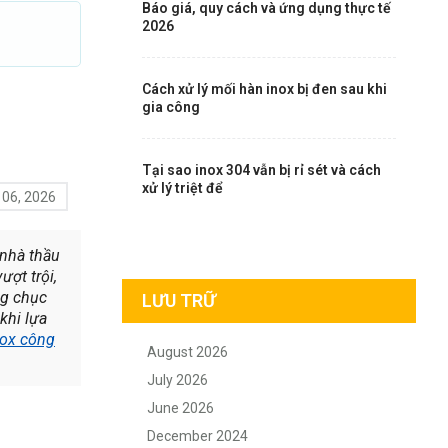
Báo giá, quy cách và ứng dụng thực tế
2026
Cách xử lý mối hàn inox bị đen sau khi
gia công
Tại sao inox 304 vẫn bị rỉ sét và cách
xử lý triệt để
 06, 2026
 nhà thầu
ượt trội,
ng chục
LƯU TRỮ
khi lựa
nox công
August 2026
July 2026
June 2026
December 2024