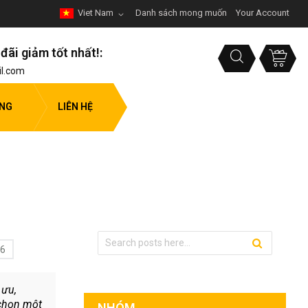
Viet Nam
Danh sách mong muốn
Your Account
đãi giảm tốt nhất!:
l.com
ỤNG
LIÊN HỆ
26
 ưu,
 chọn một
NHÓM