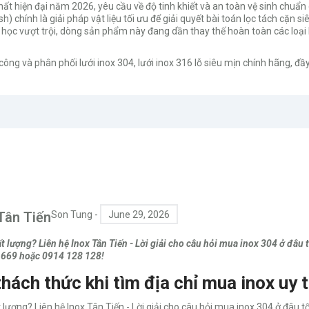
 hiện đại năm 2026, yêu cầu về độ tinh khiết và an toàn vệ sinh chuẩn
) chính là giải pháp vật liệu tối ưu để giải quyết bài toán lọc tách cặn siêu
 học vượt trội, dòng sản phẩm này đang dần thay thế hoàn toàn các loại 
 công và phân phối lưới inox 304, lưới inox 316 lỗ siêu mịn chính hãng, đ
 Tân Tiến
Son Tung
-
June 29, 2026
 lượng? Liên hệ Inox Tân Tiến - Lời giải cho câu hỏi mua inox 304 ở đâu 
 669 hoặc 0914 128 128!
thách thức khi tìm địa chỉ mua inox uy t
lượng? Liên hệ Inox Tân Tiến - Lời giải cho câu hỏi mua inox 304 ở đâu tố