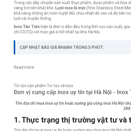
Trong các dây chuyền sản xuất thực phẩm, dược phẩm và hóa chất
càng trở nên khắt khe.
Lưới inox lỗ mịn
(Fine Stainless Steel Mesh
khả năng chống ăn mòn tuyệt đối, chịu nhiệt độ cao và độ bền cơ
lưới vải truyền thống.
Inox Tân Tiến
hiện là đơn vị dẫn đầu trong lĩnh vực sản xuất, gia
chỉ CO/CQ với mức giá sỉ tốt nhất tại kho Hà Nội.
CẬP NHẬT BÁO GIÁ NHANH TRONG 5 PHÚT:
Read more
Tin tức sản phẩm
Tin tức về inox
Đơn vị cung cấp inox uy tín tại Hà Nội - Inox
Tìm địa chỉ mua inox uy tín hoặc xưởng gia công inox Hà Nội chất
388
1. Thực trạng thị trường vật tư và 
Tìm địa chỉ mua inox uy tín hoặc xưởng gia công inox Hà Nội chất 