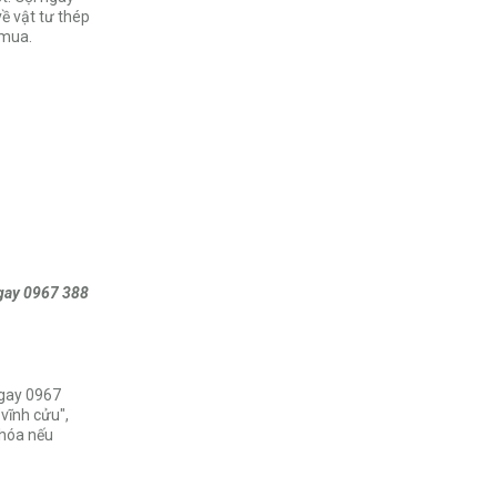
ề vật tư thép
 mua.
ngay 0967 388
ngay 0967
"vĩnh cửu",
 hóa nếu