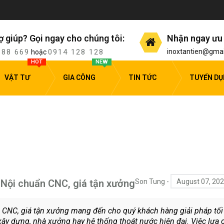
ợ giúp? Gọi ngay cho chúng tôi:
Nhận ngay ưu 
388 669
0914 128 128
inoxtantien@gmai
hoặc
HOT
NEW
VẬT TƯ
GIA CÔNG
TIN TỨC
TUYỂN D
 Nội chuẩn CNC, giá tận xưởng
Son Tung
-
August 07, 20
 CNC, giá tận xưởng mang đến cho quý khách hàng giải pháp tối
 xây dựng, nhà xưởng hay hệ thống thoát nước hiện đại. Việc lựa