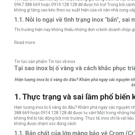
0967 388 669 hoặc 0914 128 128 để được hỗ trợ! Trong bối cảnh 
không gỉ tăng cao kéo theo sự xuất hiện của vô vàn nhà cung cấp
1.1. Nỗi lo ngại về tình trạng inox "bẩn", sai
Thị trường hiện nay không thiếu những đơn vị kinh doanh chộp giậ
Read more
Tin tức sản phẩm
Tin tức về inox
Tại sao inox bị ố vàng và cách khắc phục tri
Hiện tượng inox bị ố vàng do đâu? Khám phá ngay các nguyên nh
6
1. Thực trạng và sai lầm phổ biến k
Hiện tượng inox bị ố vàng do đâu? Khám phá ngay các nguyên nh
388 669 hoặc 0914 128 128 để được tư vấn! Một trong những hiểu l
không thể bị tác động bởi môi trường. Thực tế, inox chỉ là vật l
không được chăm sóc đúng cách.
1.1. Bản chất của lớp màng bảo vệ Crom (Cr)