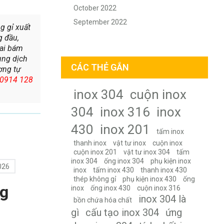
October 2022
September 2022
ng gỉ xuất
g đầu,
lai bám
ung dịch
CÁC THẺ GẮN
ơng tự
0914 128
inox 304
cuộn inox
304
inox 316
inox
430
inox 201
tấm inox
thanh inox
vật tư inox
cuộn inox
cuộn inox 201
vật tư inox 304
tấm
inox 304
ống inox 304
phụ kiện inox
026
inox
tấm inox 430
thanh inox 430
thép không gỉ
phụ kiện inox 430
ống
ng
inox
ống inox 430
cuộn inox 316
inox 304 là
bồn chứa hóa chất
gì
cấu tạo inox 304
ứng