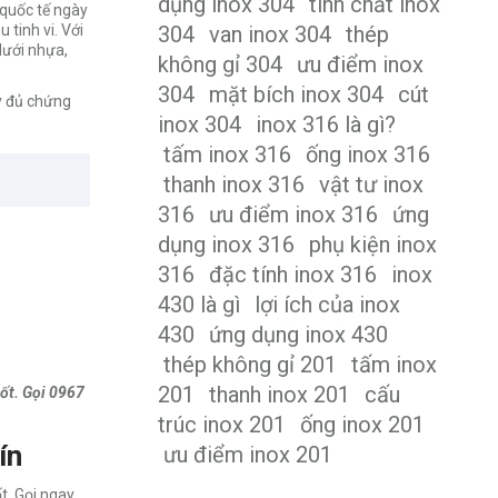
dụng inox 304
tính chất inox
 quốc tế ngày
 tinh vi. Với
304
van inox 304
thép
lưới nhựa,
không gỉ 304
ưu điểm inox
304
mặt bích inox 304
cút
ầy đủ chứng
inox 304
inox 316 là gì?
tấm inox 316
ống inox 316
thanh inox 316
vật tư inox
316
ưu điểm inox 316
ứng
dụng inox 316
phụ kiện inox
316
đặc tính inox 316
inox
430 là gì
lợi ích của inox
430
ứng dụng inox 430
thép không gỉ 201
tấm inox
201
thanh inox 201
cấu
tốt. Gọi 0967
trúc inox 201
ống inox 201
ín
ưu điểm inox 201
t. Gọi ngay