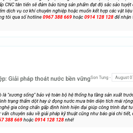
ấp CNC tân tiến sẽ đảm bảo từng sản phẩm đạt độ sắc sảo tuyệt 
ếm dịch vụ cơ khí chuyên nghiệp hoặc muốn kết hợp các vật liệu
úng tôi qua số hotline
0967 388 669
hoặc
0914 128 128
để nhận 
p: Giải pháp thoát nước bền vững
Son Tung
-
August 0
 là "xương sống" bảo vệ toàn bộ hệ thống hạ tầng sản xuất trư
 tình trạng thấm dột hay ứ đọng nước mưa trên diện tích mái rộng
ghệ gia công chấn gấp định hình hiện đại giúp công trình đạt tu
tư vấn chuyên sâu về giải pháp kỹ thuật cũng như báo giá chi tiết,
67 388 669
hoặc
0914 128 128
nhé!