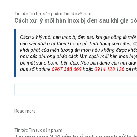
Tin tức
Tin tức sản phẩm
Tin tức về inox
Cách xử lý mối hàn inox bị đen sau khi gia c
Cách xử lý mối hàn inox bị đen sau khi gia công là mố
các sản phẩm từ thép không gỉ. Tình trạng cháy đen, 
khởi phát của hiện tượng ăn mòn nếu không được khắc 
như các phương pháp cách làm sạch mối hàn inox hiệu 
bề mặt sáng bóng, bền đẹp. Nếu bạn đang cần tìm giải p
qua số hotline
0967 388 669
hoặc
0914 128 128
để nh
Read more
Tin tức
Tin tức sản phẩm
Tại sao inox 304 vẫn bị rỉ sét và cách xử lý t