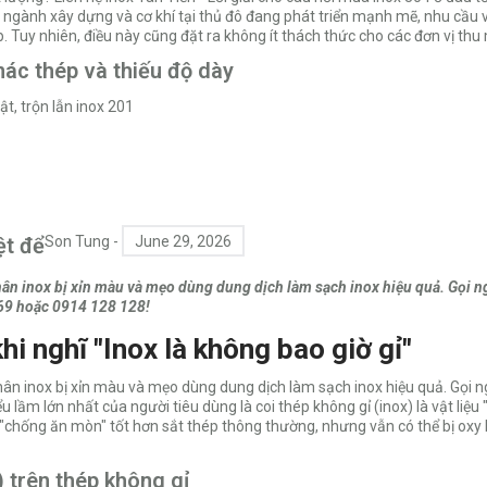
ngành xây dựng và cơ khí tại thủ đô đang phát triển mạnh mẽ, nhu cầu v
. Tuy nhiên, điều này cũng đặt ra không ít thách thức cho các đơn vị thu
 mác thép và thiếu độ dày
t, trộn lẫn inox 201
ệt để
Son Tung
-
June 29, 2026
ân inox bị xỉn màu và mẹo dùng dung dịch làm sạch inox hiệu quả. Gọi 
69 hoặc 0914 128 128!
hi nghĩ "Inox là không bao giờ gỉ"
ân inox bị xỉn màu và mẹo dùng dung dịch làm sạch inox hiệu quả. Gọi 
ầm lớn nhất của người tiêu dùng là coi thép không gỉ (inox) là vật liệu 
iệu "chống ăn mòn" tốt hơn sắt thép thông thường, nhưng vẫn có thể bị oxy
 trên thép không gỉ