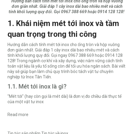
Hướng dẫn cách tính mét tới inox cho ống tròn và hộp vuông
đơn giản nhất. Giải đáp 1 cây inox dài bao nhiêu mét và cách
tính khối lượng quy đổi. Gọi 0967 388 669 hoặc 0914 128 128!
1. Khái niệm mét tới inox và tầm
quan trọng trong thi công
Hướng dẫn cách tính mét tới inox cho ống tròn và hộp vuông
đơn giản nhất. Giải đáp 1 cây inox dài bao nhiêu mét và cách
tính khối lượng quy đổi. Gọi ngay 0967 388 669 hoặc 0914 128
128! Trong ngành cơ khí và xây dựng, việc nắm vững cách tính
toán vật liệu là yếu tố sống còn để tối ưu hóa ngân sách. Bài viết
này sẽ giúp bạn làm chủ quy trình bóc tách vật tư chuyên
nghiệp từ
Inox Tân Tiến.
1.1. Mét tới inox là gì?
"Mét tới" (hay còn gọi là mét dài) là đơn vị đo chiều dài thực tế
của một vật tư inox
Read more
Tin tức sản phẩm
Tin tức về inox