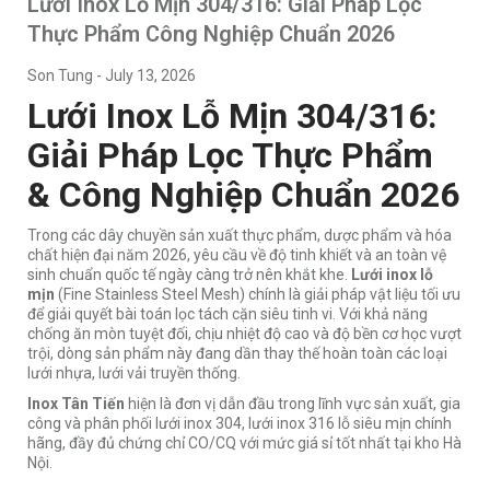
Lưới Inox Lỗ Mịn 304/316: Giải Pháp Lọc
Thực Phẩm Công Nghiệp Chuẩn 2026
Son Tung
-
July 13, 2026
Lưới Inox Lỗ Mịn 304/316:
Giải Pháp Lọc Thực Phẩm
& Công Nghiệp Chuẩn 2026
Trong các dây chuyền sản xuất thực phẩm, dược phẩm và hóa
chất hiện đại năm 2026, yêu cầu về độ tinh khiết và an toàn vệ
sinh chuẩn quốc tế ngày càng trở nên khắt khe.
Lưới inox lỗ
mịn
(Fine Stainless Steel Mesh) chính là giải pháp vật liệu tối ưu
để giải quyết bài toán lọc tách cặn siêu tinh vi. Với khả năng
chống ăn mòn tuyệt đối, chịu nhiệt độ cao và độ bền cơ học vượt
trội, dòng sản phẩm này đang dần thay thế hoàn toàn các loại
lưới nhựa, lưới vải truyền thống.
Inox Tân Tiến
hiện là đơn vị dẫn đầu trong lĩnh vực sản xuất, gia
công và phân phối lưới inox 304, lưới inox 316 lỗ siêu mịn chính
hãng, đầy đủ chứng chỉ CO/CQ với mức giá sỉ tốt nhất tại kho Hà
Nội.