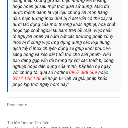
bằng thép không gỉ xuất hiện những vết ố vàng
hoặc hoen gỉ sau một thời gian sử dụng. Mặc dù
được mệnh danh là vật liệu chống ăn mòn hàng
đầu, hiện tượng inox 304 bị rỉ sét vẫn có thể xảy ra
dưới tác động của môi trường khắc nghiệt, hóa chất
hoặc tạp chất ngoại lai bám trên bề mặt. Việc hiểu
rõ nguyên nhân và nắm bắt các phương pháp xử lý
inox bị rỉ cùng việc ứng dụng đúng các loại dung
dịch tẩy rỉ inox chuyên dụng sẽ giúp khôi phục vẻ
sáng bóng và kéo dài tuổi thọ cho sản phẩm. Nếu
bạn đang gặp vấn đề tương tự với các thiết bị công
nghiệp hoặc dân dụng của mình, hãy liên hệ ngay
với chúng tôi qua số hotline
0967 388 669
hoặc
0914 128 128
để nhận tư vấn và giải pháp khắc
phục kịp thời ngay hôm nay!
Read more
Tin tức
Tin tức Tân Tiến