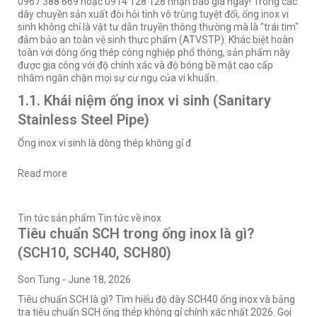
0967 388 669 hoặc 0914 128 128 nhận báo giá ngay! Trong các
dây chuyền sản xuất đòi hỏi tính vô trùng tuyệt đối, ống inox vi
sinh không chỉ là vật tư dẫn truyền thông thường mà là "trái tim"
đảm bảo an toàn vệ sinh thực phẩm (ATVSTP). Khác biệt hoàn
toàn với dòng ống thép công nghiệp phổ thông, sản phẩm này
được gia công với độ chính xác và độ bóng bề mặt cao cấp
nhằm ngăn chặn mọi sự cư ngụ của vi khuẩn.
1.1. Khái niệm ống inox vi sinh (Sanitary
Stainless Steel Pipe)
Ống inox vi sinh là dòng thép không gỉ đ
Read more
Tin tức sản phẩm
Tin tức về inox
Tiêu chuẩn SCH trong ống inox là gì?
(SCH10, SCH40, SCH80)
Son Tung
-
June 18, 2026
Tiêu chuẩn SCH là gì? Tìm hiểu độ dày SCH40 ống inox và bảng
tra tiêu chuẩn SCH ống thép không gỉ chính xác nhất 2026. Gọi