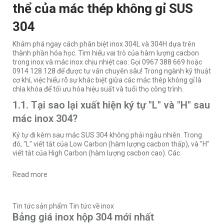
thể của mác thép không gỉ SUS
304
Khám phá ngay cách phân biệt inox 304L và 304H dựa trên
thành phần hóa học. Tìm hiểu vai trò của hàm lượng cacbon
trong inox và mác inox chịu nhiệt cao. Gọi 0967 388 669 hoặc
0914 128 128 để được tư vấn chuyên sâu! Trong ngành kỹ thuật
cơ khí, việc hiểu rõ sự khác biệt giữa các mác thép không gỉ là
chìa khóa để tối ưu hóa hiệu suất và tuổi thọ công trình.
1.1. Tại sao lại xuất hiện ký tự "L" và "H" sau
mác inox 304?
Ký tự đi kèm sau mác SUS 304 không phải ngẫu nhiên. Trong
đó, "L" viết tắt của Low Carbon (hàm lượng cacbon thấp), và "H"
viết tắt của High Carbon (hàm lượng cacbon cao). Các
Read more
Tin tức sản phẩm
Tin tức về inox
Bảng giá inox hộp 304 mới nhất