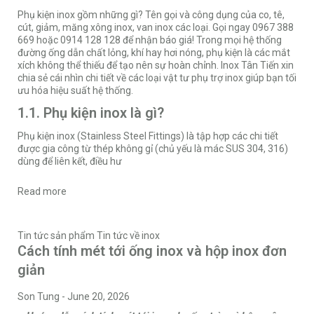
Phụ kiện inox gồm những gì? Tên gọi và công dụng của co, tê,
cút, giảm, măng xông inox, van inox các loại. Gọi ngay 0967 388
669 hoặc 0914 128 128 để nhận báo giá! Trong mọi hệ thống
đường ống dẫn chất lỏng, khí hay hơi nóng, phụ kiện là các mắt
xích không thể thiếu để tạo nên sự hoàn chỉnh.
Inox Tân Tiến
xin
chia sẻ cái nhìn chi tiết về các loại vật tư phụ trợ inox giúp bạn tối
ưu hóa hiệu suất hệ thống.
1.1. Phụ kiện inox là gì?
Phụ kiện inox (Stainless Steel Fittings) là tập hợp các chi tiết
được gia công từ thép không gỉ (chủ yếu là mác SUS 304, 316)
dùng để liên kết, điều hư
Read more
Tin tức sản phẩm
Tin tức về inox
Cách tính mét tới ống inox và hộp inox đơn
giản
Son Tung
-
June 20, 2026