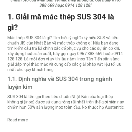
chuẩn JIS của Nhật Bản về mác thép không gỉ. Gọi ngay 0967
388 669 hoặc 0914 128 128!
1. Giải mã mác thép SUS 304 là
gì?
Mác thép SUS 304 là gì? Tìm hiểu ý nghĩa ký hiệu SUS và tiêu
chuẩn JIS của Nhật Bản về mác thép không gỉ. Nếu bạn đang
tìm kiếm câu trả lời chính xác để phục vụ cho các dự án cơ khí,
xây dựng hoặc sản xuất, hãy gọi ngay 0967 388 669 hoặc 0914
128 128. Là một đơn vị uy tín lâu năm,
Inox Tân Tiến
sẵn sàng
giải đáp mọi thắc mắc và cung cấp các giải pháp vật liệu tối ưu
nhất cho quý khách hàng.
1.1. Định nghĩa về SUS 304 trong ngành
luyện kim
SUS 304 là tên gọi theo tiêu chuẩn Nhật Bản của loại thép
không gỉ (inox) được sử dụng rộng rãi nhất trên thế giới hiện nay,
chiếm hơn 50% sản lượng inox toàn cầu. Nó thuộc họ Austenitic,
Read more