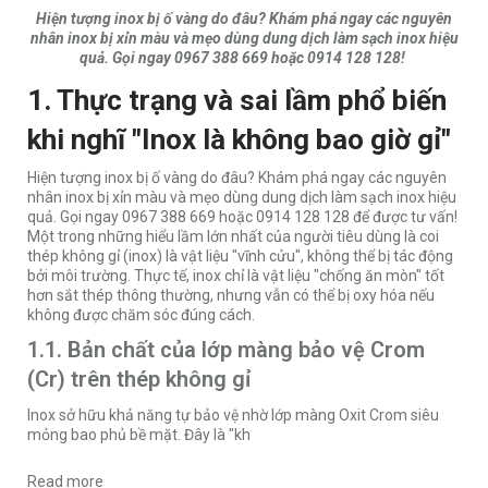
Hiện tượng inox bị ố vàng do đâu? Khám phá ngay các nguyên
nhân inox bị xỉn màu và mẹo dùng dung dịch làm sạch inox hiệu
quả. Gọi ngay 0967 388 669 hoặc 0914 128 128!
1. Thực trạng và sai lầm phổ biến
khi nghĩ "Inox là không bao giờ gỉ"
Hiện tượng inox bị ố vàng do đâu? Khám phá ngay các nguyên
nhân inox bị xỉn màu và mẹo dùng dung dịch làm sạch inox hiệu
quả. Gọi ngay 0967 388 669 hoặc 0914 128 128 để được tư vấn!
Một trong những hiểu lầm lớn nhất của người tiêu dùng là coi
thép không gỉ (inox) là vật liệu "vĩnh cửu", không thể bị tác động
bởi môi trường. Thực tế, inox chỉ là vật liệu "chống ăn mòn" tốt
hơn sắt thép thông thường, nhưng vẫn có thể bị oxy hóa nếu
không được chăm sóc đúng cách.
1.1. Bản chất của lớp màng bảo vệ Crom
(Cr) trên thép không gỉ
Inox sở hữu khả năng tự bảo vệ nhờ lớp màng Oxit Crom siêu
mỏng bao phủ bề mặt. Đây là "kh
Read more