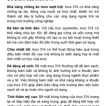
Khả năng chống ăn mòn vượt trội:
Inox 316 có khả năng
chống lại tác động của muối và hóa chất, khiến nó trở
thành vật liệu lý tưởng cho các ứng dụng ngoài trời và
trong môi trường công nghiệp.
Độ bền và tính dẻo:
Với cấu trúc austenitic, inox 316 có
khả năng chịu lực tốt, dễ dàng gia công và uốn cong mà
không bị nứt gãy. Không chỉ tạo ra sự linh hoạt trong thiết
kế mà còn đảm bảo độ bền trong suốt thời gian sử dụng.
Chịu nhiệt tốt:
Inox 316 có thể hoạt động hiệu quả trong
điều kiện nhiệt độ cao mà không bị biến dạng hay là mất
tính chất cơ học của inox.
Dễ dàng vệ sinh:
Bề mặt inox 316 thường rất dễ làm sạch,
không bám bẩn và không bị ảnh hưởng bởi vi khuẩn, làm
cho nó phù hợp với các ứng dụng trong ngành thực phẩm
và y tế. Việc không bám bẩn và khả năng kháng vi khuẩn
của inox 316 giúp đảm bảo rằng môi trường làm việc luôn
sạch sẽ và an toàn cho người sử dụng.
Tính thẩm mỹ cao:
Bề mặt bóng loáng của inox 316 mang
lại vẻ đẹp hiện đại và sang trọng, giúp dễ dàng kết hợp với