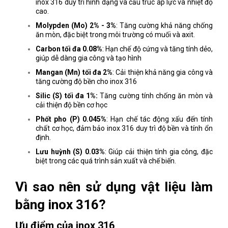
inox 316 duy trì hình dạng và cấu trúc áp lực và nhiệt độ
cao.
Molypden (Mo) 2% - 3%
: Tăng cường khả năng chống
ăn mòn, đặc biệt trong môi trường có muối và axit.
Carbon tối đa 0.08%
: Hạn chế độ cứng và tăng tính dẻo,
giúp dễ dàng gia công và tạo hình
Mangan (Mn) tối đa 2%
: Cải thiện khả năng gia công và
tăng cường độ bền cho inox 316
Silic (S) tối đa 1%:
Tăng cường tính chống ăn mòn và
cải thiện độ bền cơ học
Phốt pho (P) 0.045%
: Hạn chế tác động xấu đến tính
chất cơ học, đảm bảo inox 316 duy trì độ bền và tính ổn
định.
Lưu huỳnh (S) 0.03%
: Giúp cải thiện tính gia công, đặc
biệt trong các quá trình sản xuất và chế biến.
Vì sao nên sử dụng vật liệu làm
bằng inox 316?
Ưu điểm của inox 316