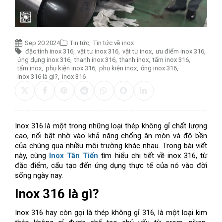
Sep 20 2024
Tin tức
,
Tin tức về inox
đặc tính inox 316
,
vật tư inox 316
,
vật tư inox
,
ưu điểm inox 316
,
ứng dụng inox 316
,
thanh inox 316
,
thanh inox
,
tấm inox 316
,
tấm inox
,
phụ kiện inox 316
,
phụ kiện inox
,
ống inox 316
,
inox 316 là gì?
,
inox 316
Inox 316 là một trong những loại thép không gỉ chất lượng
cao, nổi bật nhờ vào khả năng chống ăn mòn và độ bền
của chúng qua nhiều môi trường khác nhau. Trong bài viết
này, cùng
Inox Tân Tiến
tìm hiểu chi tiết về inox 316, từ
đặc điểm, cấu tạo đến ứng dụng thực tế của nó vào đời
sống ngày nay.
Inox 316 là gì?
Inox 316 hay còn gọi là thép không gỉ 316, là một loại kim