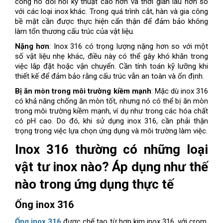
công nó đòi hỏi kỹ thuật cao hơn và thời gian lâu hơn so
với các loại inox khác. Trong quá trình cắt, hàn và gia công
bề mặt cần được thực hiện cẩn thận để đảm bảo không
làm tổn thương cấu trúc của vật liệu.
Nặng hơn
: Inox 316 có trọng lượng nặng hơn so với một
số vật liệu nhẹ khác, điều này có thể gây khó khăn trong
việc lắp đặt hoặc vận chuyển. Cần tính toán kỹ lưỡng khi
thiết kế để đảm bảo rằng cấu trúc vẫn an toàn và ổn định.
Bị ăn mòn trong môi trường kiềm mạnh
: Mặc dù inox 316
có khả năng chống ăn mòn tốt, nhưng nó có thể bị ăn mòn
trong môi trường kiềm mạnh, ví dụ như trong các hóa chất
có pH cao. Do đó, khi sử dụng inox 316, cần phải thận
trọng trong việc lựa chọn ứng dụng và môi trường làm việc.
Inox 316 thường có những loại
vật tư inox nào? Áp dụng như thế
nào trong ứng dụng thực tế
Ống inox 316
Ống inox 316
được chế tạo từ hợp kim inox 316, với crom,