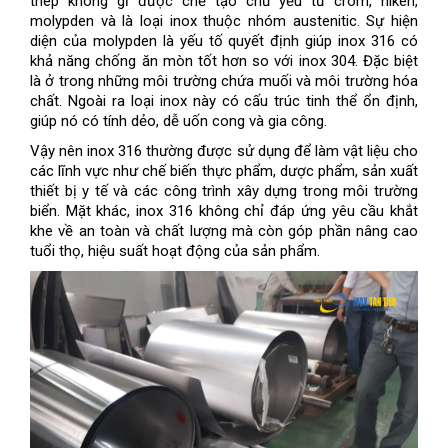
thép không gỉ được chế tạo chủ yếu từ crom, niken,
molypden và là loại inox thuộc nhóm austenitic. Sự hiện
diện của molypden là yếu tố quyết định giúp inox 316 có
khả năng chống ăn mòn tốt hơn so với inox 304. Đặc biệt
là ở trong những môi trường chứa muối và môi trường hóa
chất. Ngoài ra loại inox này có cấu trúc tinh thể ổn định,
giúp nó có tính dẻo, dễ uốn cong và gia công.
Vậy nên inox 316 thường được sử dụng để làm vật liệu cho
các lĩnh vực như chế biến thực phẩm, dược phẩm, sản xuất
thiết bị y tế và các công trình xây dựng trong môi trường
biển. Mặt khác, inox 316 không chỉ đáp ứng yêu cầu khắt
khe về an toàn và chất lượng mà còn góp phần nâng cao
tuổi thọ, hiệu suất hoạt động của sản phẩm.