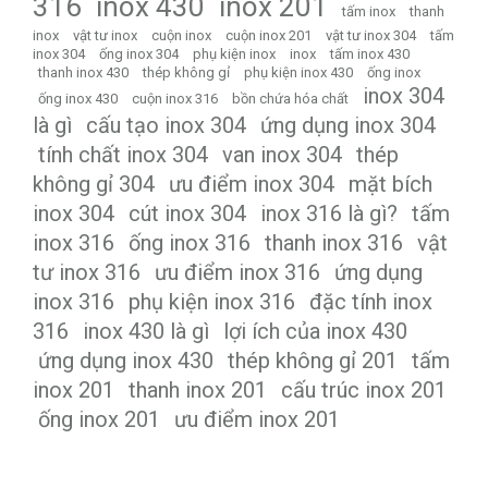
316
inox 430
inox 201
tấm inox
thanh
inox
vật tư inox
cuộn inox
cuộn inox 201
vật tư inox 304
tấm
inox 304
ống inox 304
phụ kiện inox
inox
tấm inox 430
thanh inox 430
thép không gỉ
phụ kiện inox 430
ống inox
inox 304
ống inox 430
cuộn inox 316
bồn chứa hóa chất
là gì
cấu tạo inox 304
ứng dụng inox 304
tính chất inox 304
van inox 304
thép
không gỉ 304
ưu điểm inox 304
mặt bích
inox 304
cút inox 304
inox 316 là gì?
tấm
inox 316
ống inox 316
thanh inox 316
vật
tư inox 316
ưu điểm inox 316
ứng dụng
inox 316
phụ kiện inox 316
đặc tính inox
316
inox 430 là gì
lợi ích của inox 430
ứng dụng inox 430
thép không gỉ 201
tấm
inox 201
thanh inox 201
cấu trúc inox 201
ống inox 201
ưu điểm inox 201