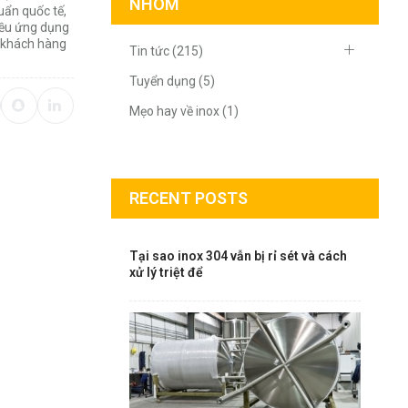
NHÓM
uẩn quốc tế,
iều ứng dụng
ợ khách hàng
Tin tức (215)
Tuyển dụng (5)
Mẹo hay về inox (1)
RECENT POSTS
Tại sao inox 304 vẫn bị rỉ sét và cách
xử lý triệt để