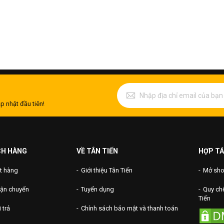
p nhật đầu tiên!
CH HÀNG
VỀ TÂN TIẾN
HỢP TÁ
t hàng
Giới thiệu Tân Tiến
Mở shop
vận chuyển
Tuyển dụng
Quy chế
Tiến
 trả
Chính sách bảo mật và thanh toán