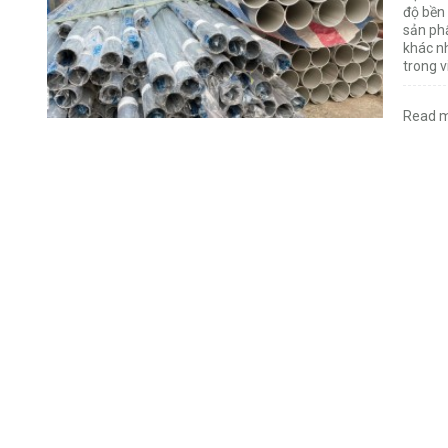
độ bền 
sản ph
khác n
trong v
Read m