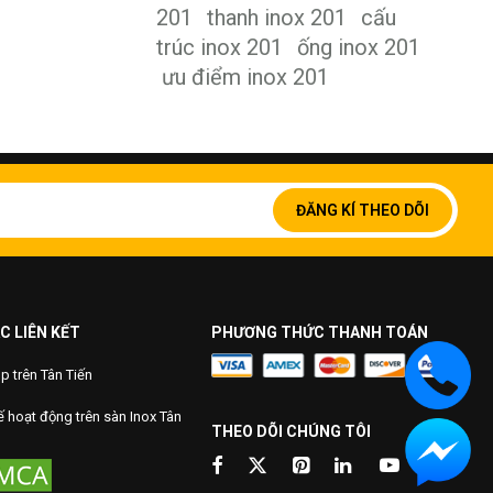
201
thanh inox 201
cấu
trúc inox 201
ống inox 201
ưu điểm inox 201
Đăng
ký
ĐĂNG KÍ THEO DÕI
để
nhận
bản
tin
của
chúng
C LIÊN KẾT
PHƯƠNG THỨC THANH TOÁN
tôi:
 trên Tân Tiến
 hoạt động trên sàn Inox Tân
THEO DÕI CHÚNG TÔI