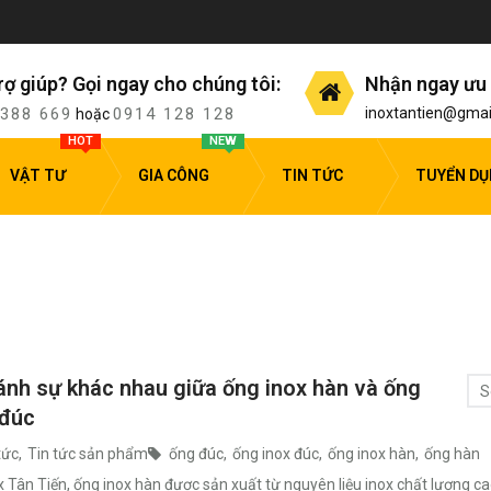
rợ giúp? Gọi ngay cho chúng tôi:
Nhận ngay ưu 
 388 669
0914 128 128
inoxtantien@gmai
hoặc
HOT
NEW
VẬT TƯ
GIA CÔNG
TIN TỨC
TUYỂN D
ánh sự khác nhau giữa ống inox hàn và ống
S
 đúc
tức
,
Tin tức sản phẩm
ống đúc
,
ống inox đúc
,
ống inox hàn
,
ống hàn
x Tân Tiến, ống inox hàn được sản xuất từ nguyên liệu inox chất lượng c