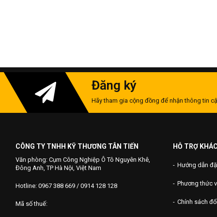
Đăng ký
Hãy tham gia cộng đồng để nhận thông tin cậ
CÔNG TY TNHH KỸ THƯƠNG TÂN TIẾN
HỖ TRỢ KHÁ
Văn phòng: Cụm Công Nghiệp Ô Tô Nguyên Khê,
Hướng dẫn đặ
Đông Anh, TP Hà Nội, Việt Nam
Phương thức 
Hotline: 0967 388 669 / 0914 128 128
Chính sách đổi
Mã số thuế: