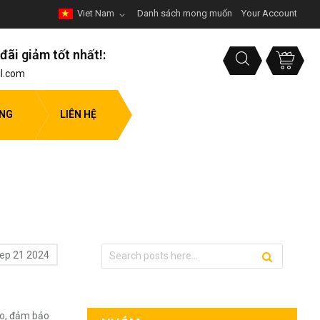
Viet Nam
Danh sách mong muốn
Your Account
đãi giảm tốt nhất!:
l.com
ỤNG
LIÊN HỆ
ep 21 2024
ao, đảm bảo