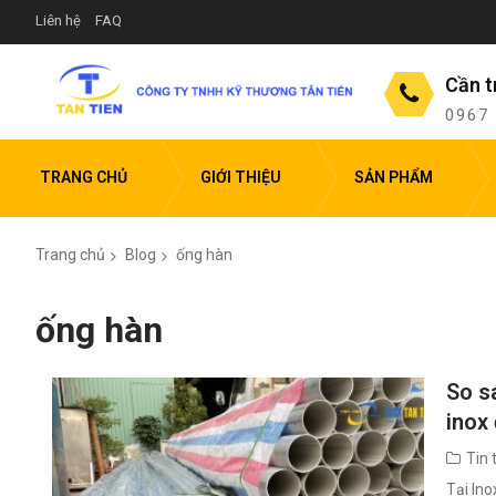
Liên hệ
FAQ
Cần t
0967
TRANG CHỦ
GIỚI THIỆU
SẢN PHẨM
Trang chủ
Blog
ống hàn
ống hàn
So s
inox
Tin 
Tại Ino