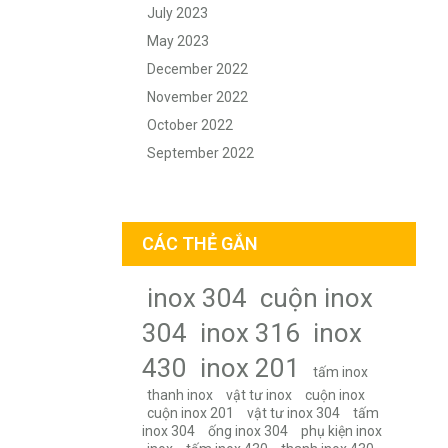
July 2023
May 2023
December 2022
November 2022
October 2022
September 2022
CÁC THẺ GẮN
inox 304
cuộn inox
304
inox 316
inox
430
inox 201
tấm inox
thanh inox
vật tư inox
cuộn inox
cuộn inox 201
vật tư inox 304
tấm
inox 304
ống inox 304
phụ kiện inox