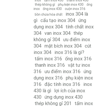
inox
tấm inox 430
thanh inox 430
thép không gỉ
phụ kiện inox 430
ống
inox
ống inox 430
cuộn inox 316
inox 304 là
bồn chứa hóa chất
gì
cấu tạo inox 304
ứng
dụng inox 304
tính chất inox
304
van inox 304
thép
không gỉ 304
ưu điểm inox
304
mặt bích inox 304
cút
inox 304
inox 316 là gì?
tấm inox 316
ống inox 316
thanh inox 316
vật tư inox
316
ưu điểm inox 316
ứng
dụng inox 316
phụ kiện inox
316
đặc tính inox 316
inox
430 là gì
lợi ích của inox
430
ứng dụng inox 430
thép không gỉ 201
tấm inox