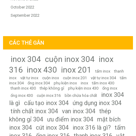
October 2022
September 2022
CÁC THẺ GẮN
inox 304
cuộn inox 304
inox
316
inox 430
inox 201
tấm inox
thanh
inox
vật tư inox
cuộn inox
cuộn inox 201
vật tư inox 304
tấm
inox 304
ống inox 304
phụ kiện inox
inox
tấm inox 430
thanh inox 430
thép không gỉ
phụ kiện inox 430
ống inox
inox 304
ống inox 430
cuộn inox 316
bồn chứa hóa chất
là gì
cấu tạo inox 304
ứng dụng inox 304
tính chất inox 304
van inox 304
thép
không gỉ 304
ưu điểm inox 304
mặt bích
inox 304
cút inox 304
inox 316 là gì?
tấm
inox 316
ống inox 316
thanh inox 316
vật