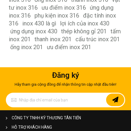
tư inox 316
ưu điểm inox 316
ứng dụng
inox 316
phụ kiện inox 316
đặc tính inox
316
inox 430 là gì
lợi ích của inox 430
ứng dụng inox 430
thép không gỉ 201
tấm
inox 201
thanh inox 201
cấu trúc inox 201
ống inox 201
ưu điểm inox 201
Đăng ký
Hãy tham gia cộng đồng để nhận thông tin cập nhật đầu tiên!
Đăng
ký
để
nhận
bản
CÔNG TY TNHH KỸ THƯƠNG TÂN TIẾN
tin
của
HỖ TRỢ KHÁCH HÀNG
chúng