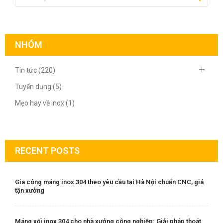
NHÓM
Tin tức (220)
Tuyển dụng (5)
Mẹo hay về inox (1)
RECENT POSTS
Gia công máng inox 304 theo yêu cầu tại Hà Nội chuẩn CNC, giá
tận xưởng
Máng xối inox 304 cho nhà xưởng công nghiệp: Giải pháp thoát