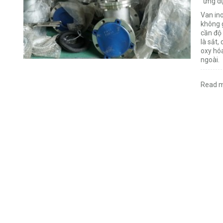
ứng d
Van ino
không 
cần độ 
là sắt,
oxy hó
ngoài.
Read m