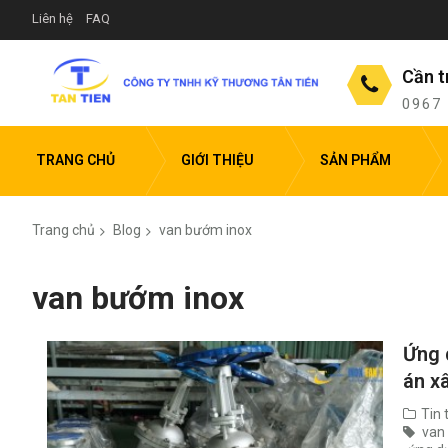
Liên hệ
FAQ
Cần t
0967
TRANG CHỦ
GIỚI THIỆU
SẢN PHẨM
Trang chủ
Blog
van bướm inox
van bướm inox
Ứng 
án x
Tin 
van