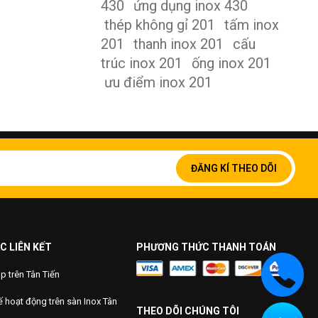
430
ứng dụng inox 430
thép không gỉ 201
tấm inox
201
thanh inox 201
cấu
trúc inox 201
ống inox 201
ưu điểm inox 201
Đăng
ký
ĐĂNG KÍ THEO DÕI
để
nhận
bản
tin
của
chúng
C LIÊN KẾT
PHƯƠNG THỨC THANH TOÁN
tôi:
 trên Tân Tiến
 hoạt động trên sàn Inox Tân
THEO DÕI CHÚNG TÔI