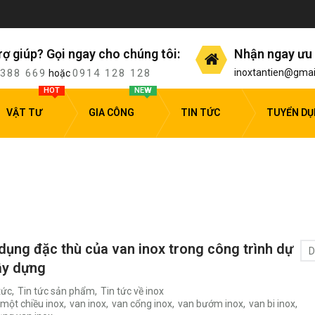
rợ giúp? Gọi ngay cho chúng tôi:
Nhận ngay ưu 
 388 669
0914 128 128
inoxtantien@gmai
hoặc
HOT
NEW
VẬT TƯ
GIA CÔNG
TIN TỨC
TUYỂN D
dụng đặc thù của van inox trong công trình dự
D
ây dựng
tức
,
Tin tức sản phẩm
,
Tin tức về inox
 một chiều inox
,
van inox
,
van cổng inox
,
van bướm inox
,
van bi inox
,