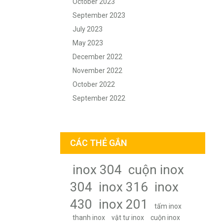
October 2023
September 2023
July 2023
May 2023
December 2022
November 2022
October 2022
September 2022
CÁC THẺ GẮN
inox 304
cuộn inox
304
inox 316
inox
430
inox 201
tấm inox
thanh inox
vật tư inox
cuộn inox