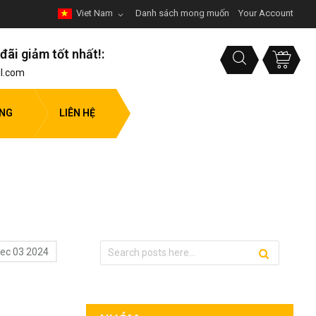
Viet Nam
Danh sách mong muốn
Your Account
đãi giảm tốt nhất!:
l.com
ỤNG
LIÊN HỆ
ec 03 2024