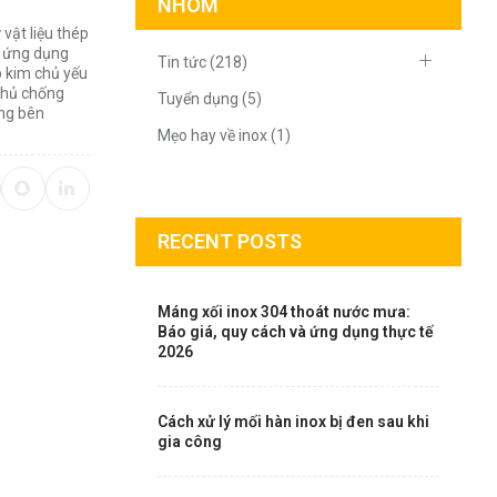
NHÓM
 vật liệu thép
c ứng dụng
Tin tức (218)
p kim chủ yếu
 phủ chống
Tuyển dụng (5)
ờng bên
Mẹo hay về inox (1)
RECENT POSTS
Máng xối inox 304 thoát nước mưa:
Báo giá, quy cách và ứng dụng thực tế
2026
Cách xử lý mối hàn inox bị đen sau khi
gia công