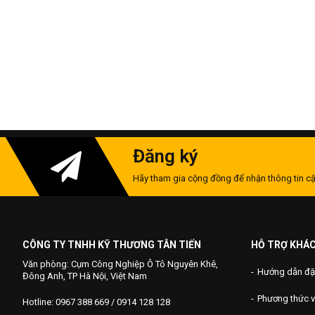
Đăng ký
Hãy tham gia cộng đồng để nhận thông tin cậ
CÔNG TY TNHH KỸ THƯƠNG TÂN TIẾN
HỖ TRỢ KHÁ
Văn phòng: Cụm Công Nghiệp Ô Tô Nguyên Khê,
Hướng dẫn đặ
Đông Anh, TP Hà Nội, Việt Nam
Phương thức 
Hotline: 0967 388 669 / 0914 128 128