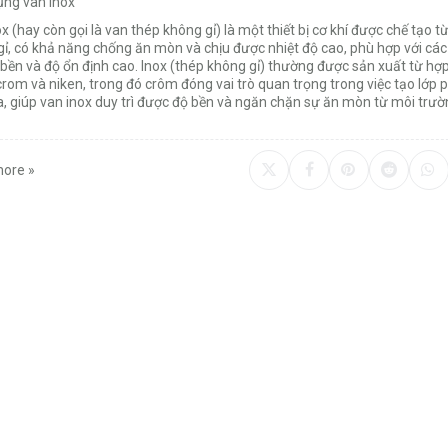
ụng van inox
x (hay còn gọi là van thép không gỉ) là một thiết bị cơ khí được chế tạo từ
gỉ, có khả năng chống ăn mòn và chịu được nhiệt độ cao, phù hợp với cá
bền và độ ổn định cao. Inox (thép không gỉ) thường được sản xuất từ hợ
 crom và niken, trong đó crôm đóng vai trò quan trọng trong việc tạo lớp
a, giúp van inox duy trì được độ bền và ngăn chặn sự ăn mòn từ môi trư
ore »