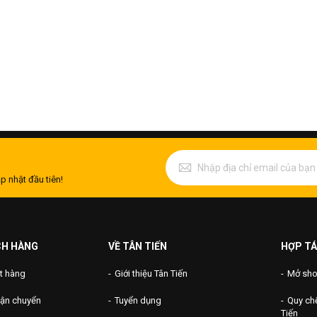
p nhật đầu tiên!
CH HÀNG
VỀ TÂN TIẾN
HỢP TÁ
t hàng
Giới thiệu Tân Tiến
Mở shop
vận chuyển
Tuyển dụng
Quy chế
Tiến