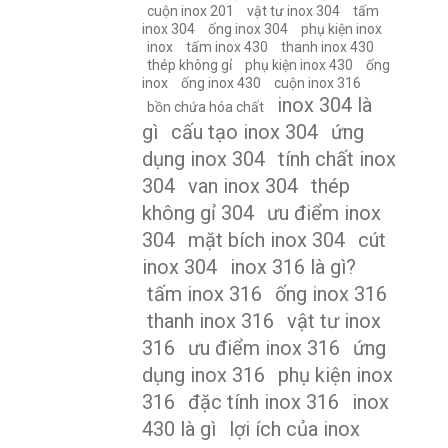
cuộn inox 201
vật tư inox 304
tấm
inox 304
ống inox 304
phụ kiện inox
inox
tấm inox 430
thanh inox 430
thép không gỉ
phụ kiện inox 430
ống
inox
ống inox 430
cuộn inox 316
inox 304 là
bồn chứa hóa chất
gì
cấu tạo inox 304
ứng
dụng inox 304
tính chất inox
304
van inox 304
thép
không gỉ 304
ưu điểm inox
304
mặt bích inox 304
cút
inox 304
inox 316 là gì?
tấm inox 316
ống inox 316
thanh inox 316
vật tư inox
316
ưu điểm inox 316
ứng
dụng inox 316
phụ kiện inox
316
đặc tính inox 316
inox
430 là gì
lợi ích của inox