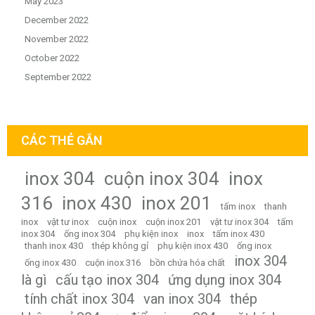
May 2023
December 2022
November 2022
October 2022
September 2022
CÁC THẺ GẮN
inox 304
cuộn inox 304
inox
316
inox 430
inox 201
tấm inox
thanh
inox
vật tư inox
cuộn inox
cuộn inox 201
vật tư inox 304
tấm
inox 304
ống inox 304
phụ kiện inox
inox
tấm inox 430
thanh inox 430
thép không gỉ
phụ kiện inox 430
ống inox
inox 304
ống inox 430
cuộn inox 316
bồn chứa hóa chất
là gì
cấu tạo inox 304
ứng dụng inox 304
tính chất inox 304
van inox 304
thép