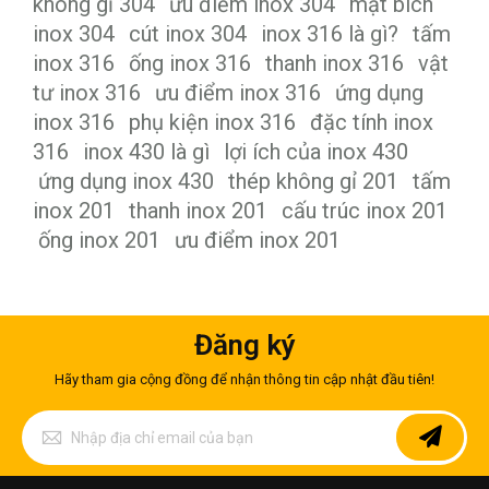
không gỉ 304
ưu điểm inox 304
mặt bích
inox 304
cút inox 304
inox 316 là gì?
tấm
inox 316
ống inox 316
thanh inox 316
vật
tư inox 316
ưu điểm inox 316
ứng dụng
inox 316
phụ kiện inox 316
đặc tính inox
316
inox 430 là gì
lợi ích của inox 430
ứng dụng inox 430
thép không gỉ 201
tấm
inox 201
thanh inox 201
cấu trúc inox 201
ống inox 201
ưu điểm inox 201
Đăng ký
Hãy tham gia cộng đồng để nhận thông tin cập nhật đầu tiên!
Đăng
ký
để
nhận