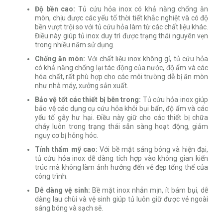
Độ bền cao:
Tủ cứu hỏa inox có khả năng chống ăn
mòn, chịu được các yếu tố thời tiết khắc nghiệt và có độ
bền vượt trội so với tủ cứu hỏa làm từ các chất liệu khác.
Điều này giúp tủ inox duy trì được trạng thái nguyên vẹn
trong nhiều năm sử dụng.
Chống ăn mòn:
Với chất liệu inox không gỉ, tủ cứu hỏa
có khả năng chống lại tác động của nước, độ ẩm và các
hóa chất, rất phù hợp cho các môi trường dễ bị ăn mòn
như nhà máy, xưởng sản xuất.
Bảo vệ tốt các thiết bị bên trong:
Tủ cứu hỏa inox giúp
bảo vệ các dụng cụ cứu hỏa khỏi bụi bẩn, độ ẩm và các
yếu tố gây hư hại. Điều này giữ cho các thiết bị chữa
cháy luôn trong trạng thái sẵn sàng hoạt động, giảm
nguy cơ bị hỏng hóc.
Tính thẩm mỹ cao:
Với bề mặt sáng bóng và hiện đại,
tủ cứu hỏa inox dễ dàng tích hợp vào không gian kiến
trúc mà không làm ảnh hưởng đến vẻ đẹp tổng thể của
công trình.
Dễ dàng vệ sinh:
Bề mặt inox nhẵn mịn, ít bám bụi, dễ
dàng lau chùi và vệ sinh giúp tủ luôn giữ được vẻ ngoài
sáng bóng và sạch sẽ.