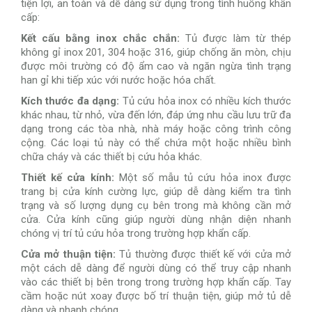
tiện lợi, an toàn và dễ dàng sử dụng trong tình huống khẩn
cấp:
Kết cấu bằng inox chắc chắn:
Tủ được làm từ thép
không gỉ inox 201, 304 hoặc 316, giúp chống ăn mòn, chịu
được môi trường có độ ẩm cao và ngăn ngừa tình trạng
han gỉ khi tiếp xúc với nước hoặc hóa chất.
Kích thước đa dạng:
Tủ cứu hỏa inox có nhiều kích thước
khác nhau, từ nhỏ, vừa đến lớn, đáp ứng nhu cầu lưu trữ đa
dạng trong các tòa nhà, nhà máy hoặc công trình công
cộng. Các loại tủ này có thể chứa một hoặc nhiều bình
chữa cháy và các thiết bị cứu hỏa khác.
Thiết kế cửa kính:
Một số mẫu tủ cứu hỏa inox được
trang bị cửa kính cường lực, giúp dễ dàng kiểm tra tình
trạng và số lượng dụng cụ bên trong mà không cần mở
cửa. Cửa kính cũng giúp người dùng nhận diện nhanh
chóng vị trí tủ cứu hỏa trong trường hợp khẩn cấp.
Cửa mở thuận tiện:
Tủ thường được thiết kế với cửa mở
một cách dễ dàng để người dùng có thể truy cập nhanh
vào các thiết bị bên trong trong trường hợp khẩn cấp. Tay
cầm hoặc nút xoay được bố trí thuận tiện, giúp mở tủ dễ
dàng và nhanh chóng.