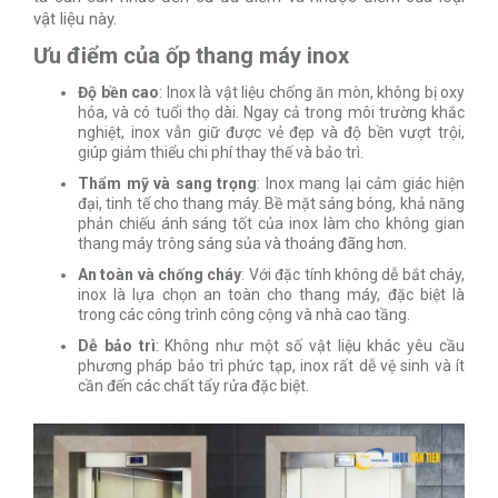
vật liệu này.
Ưu điểm của ốp thang máy inox
Độ bền cao
: Inox là vật liệu chống ăn mòn, không bị oxy
hóa, và có tuổi thọ dài. Ngay cả trong môi trường khắc
nghiệt, inox vẫn giữ được vẻ đẹp và độ bền vượt trội,
giúp giảm thiểu chi phí thay thế và bảo trì.
Thẩm mỹ và sang trọng
: Inox mang lại cảm giác hiện
đại, tinh tế cho thang máy. Bề mặt sáng bóng, khả năng
phản chiếu ánh sáng tốt của inox làm cho không gian
thang máy trông sáng sủa và thoáng đãng hơn.
An toàn và chống cháy
: Với đặc tính không dễ bắt cháy,
inox là lựa chọn an toàn cho thang máy, đặc biệt là
trong các công trình công cộng và nhà cao tầng.
Dễ bảo trì
: Không như một số vật liệu khác yêu cầu
phương pháp bảo trì phức tạp, inox rất dễ vệ sinh và ít
cần đến các chất tẩy rửa đặc biệt.