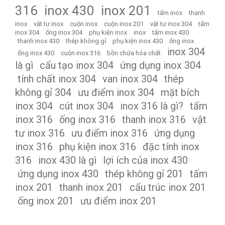
316
inox 430
inox 201
tấm inox
thanh
inox
vật tư inox
cuộn inox
cuộn inox 201
vật tư inox 304
tấm
inox 304
ống inox 304
phụ kiện inox
inox
tấm inox 430
thanh inox 430
thép không gỉ
phụ kiện inox 430
ống inox
inox 304
ống inox 430
cuộn inox 316
bồn chứa hóa chất
là gì
cấu tạo inox 304
ứng dụng inox 304
tính chất inox 304
van inox 304
thép
không gỉ 304
ưu điểm inox 304
mặt bích
inox 304
cút inox 304
inox 316 là gì?
tấm
inox 316
ống inox 316
thanh inox 316
vật
tư inox 316
ưu điểm inox 316
ứng dụng
inox 316
phụ kiện inox 316
đặc tính inox
316
inox 430 là gì
lợi ích của inox 430
ứng dụng inox 430
thép không gỉ 201
tấm
inox 201
thanh inox 201
cấu trúc inox 201
ống inox 201
ưu điểm inox 201