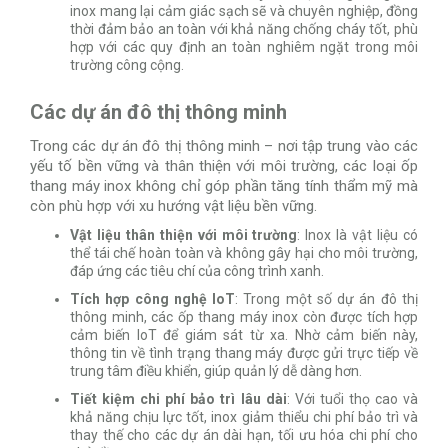
inox mang lại cảm giác sạch sẽ và chuyên nghiệp, đồng
thời đảm bảo an toàn với khả năng chống cháy tốt, phù
hợp với các quy định an toàn nghiêm ngặt trong môi
trường công cộng.
Các dự án đô thị thông minh
Trong các dự án đô thị thông minh – nơi tập trung vào các
yếu tố bền vững và thân thiện với môi trường, các loại ốp
thang máy inox không chỉ góp phần tăng tính thẩm mỹ mà
còn phù hợp với xu hướng vật liệu bền vững.
Vật liệu thân thiện với môi trường
: Inox là vật liệu có
thể tái chế hoàn toàn và không gây hại cho môi trường,
đáp ứng các tiêu chí của công trình xanh.
Tích hợp công nghệ IoT
: Trong một số dự án đô thị
thông minh, các ốp thang máy inox còn được tích hợp
cảm biến IoT để giám sát từ xa. Nhờ cảm biến này,
thông tin về tình trạng thang máy được gửi trực tiếp về
trung tâm điều khiển, giúp quản lý dễ dàng hơn.
Tiết kiệm chi phí bảo trì lâu dài
: Với tuổi thọ cao và
khả năng chịu lực tốt, inox giảm thiểu chi phí bảo trì và
thay thế cho các dự án dài hạn, tối ưu hóa chi phí cho