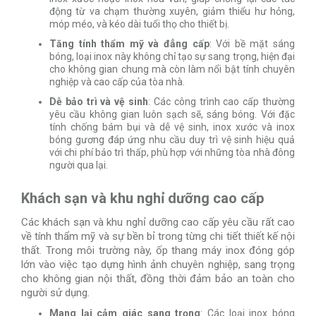
động từ va chạm thường xuyên, giảm thiểu hư hỏng,
móp méo, và kéo dài tuổi thọ cho thiết bị.
Tăng tính thẩm mỹ và đẳng cấp
: Với bề mặt sáng
bóng, loại inox này không chỉ tạo sự sang trọng, hiện đại
cho không gian chung mà còn làm nổi bật tính chuyên
nghiệp và cao cấp của tòa nhà.
Dễ bảo trì và vệ sinh
: Các công trình cao cấp thường
yêu cầu không gian luôn sạch sẽ, sáng bóng. Với đặc
tính chống bám bụi và dễ vệ sinh, inox xước và inox
bóng gương đáp ứng nhu cầu duy trì vệ sinh hiệu quả
với chi phí bảo trì thấp, phù hợp với những tòa nhà đông
người qua lại.
Khách sạn và khu nghỉ dưỡng cao cấp
Các khách sạn và khu nghỉ dưỡng cao cấp yêu cầu rất cao
về tính thẩm mỹ và sự bền bỉ trong từng chi tiết thiết kế nội
thất. Trong môi trường này, ốp thang máy inox đóng góp
lớn vào việc tạo dựng hình ảnh chuyên nghiệp, sang trọng
cho không gian nội thất, đồng thời đảm bảo an toàn cho
người sử dụng.
Mang lại cảm giác sang trọng
: Các loại inox bóng