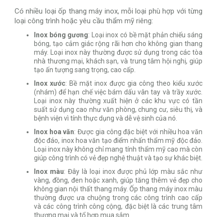
Có nhiều loại ốp thang máy inox, mỗi loại phù hợp với từng
loại công trình hoặc yêu cầu thẩm mỹ riêng:
Inox bóng gương
: Loại inox có bề mặt phản chiếu sáng
bóng, tạo cảm giác rộng rãi hơn cho không gian thang
máy. Loại inox này thường được sử dụng trong các tòa
nhà thương mại, khách sạn, và trung tâm hội nghị, giúp
tạo ấn tượng sang trọng, cao cấp.
Inox xước
: Bề mặt inox được gia công theo kiểu xước
(nhám) để hạn chế việc bám dấu vân tay và trầy xước.
Loại inox này thường xuất hiện ở các khu vực có tần
suất sử dụng cao như văn phòng, chung cư, siêu thị, và
bệnh viện vì tính thực dụng và dễ vệ sinh của nó.
Inox hoa văn
: Được gia công đặc biệt với nhiều hoa văn
độc đáo, inox hoa văn tạo điểm nhấn thẩm mỹ độc đáo.
Loại inox này không chỉ mang tính thẩm mỹ cao mà còn
giúp công trình có vẻ đẹp nghệ thuật và tạo sự khác biệt.
Inox màu
: Đây là loại inox được phủ lớp màu sắc như
vàng, đồng, đen hoặc xanh, giúp tăng thêm vẻ đẹp cho
không gian nội thất thang máy. Ốp thang máy inox màu
thường được ưa chuộng trong các công trình cao cấp
và các công trình công cộng, đặc biệt là các trung tâm
thương mại và tổ hợp mua sắm.