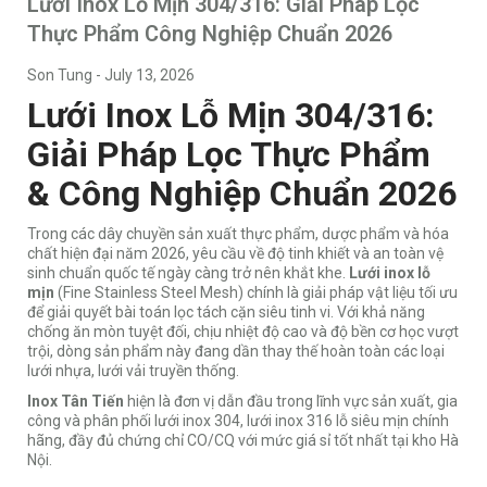
Lưới Inox Lỗ Mịn 304/316: Giải Pháp Lọc
Thực Phẩm Công Nghiệp Chuẩn 2026
Son Tung
-
July 13, 2026
Lưới Inox Lỗ Mịn 304/316:
Giải Pháp Lọc Thực Phẩm
& Công Nghiệp Chuẩn 2026
Trong các dây chuyền sản xuất thực phẩm, dược phẩm và hóa
chất hiện đại năm 2026, yêu cầu về độ tinh khiết và an toàn vệ
sinh chuẩn quốc tế ngày càng trở nên khắt khe.
Lưới inox lỗ
mịn
(Fine Stainless Steel Mesh) chính là giải pháp vật liệu tối ưu
để giải quyết bài toán lọc tách cặn siêu tinh vi. Với khả năng
chống ăn mòn tuyệt đối, chịu nhiệt độ cao và độ bền cơ học vượt
trội, dòng sản phẩm này đang dần thay thế hoàn toàn các loại
lưới nhựa, lưới vải truyền thống.
Inox Tân Tiến
hiện là đơn vị dẫn đầu trong lĩnh vực sản xuất, gia
công và phân phối lưới inox 304, lưới inox 316 lỗ siêu mịn chính
hãng, đầy đủ chứng chỉ CO/CQ với mức giá sỉ tốt nhất tại kho Hà
Nội.