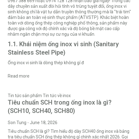
0967 388 669 hoặc 0914 128 128 nhận báo giá ngay! Trong các
dây chuyền sản xuất đòi hỏi tính vô trùng tuyệt đối, ống inox vi
sinh không chỉ là vật tư dẫn truyền thông thường mà là "trái tim"
đảm bảo an toàn vệ sinh thực phẩm (ATVSTP). Khác biệt hoàn
toàn với dòng ống thép công nghiệp phổ thông, sản phẩm này
được gia công với độ chính xác và độ bóng bề mặt cao cấp
nhằm ngăn chặn mọi sự cư ngụ của vi khuẩn.
1.1. Khái niệm ống inox vi sinh (Sanitary
Stainless Steel Pipe)
Ống inox vi sinh là dòng thép không gỉ đ
Read more
Tin tức sản phẩm
Tin tức về inox
Tiêu chuẩn SCH trong ống inox là gì?
(SCH10, SCH40, SCH80)
Son Tung
-
June 18, 2026
Tiêu chuẩn SCH là gì? Tìm hiểu độ dày SCH40 ống inox và bảng
tra tiêu chuẩn SCH ống thép không gỉ chính xác nhất 2026. Gọi