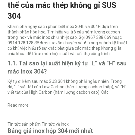
thể của mác thép không gỉ SUS
304
Khám phá ngay cách phân biệt inox 304L và 304H dựa trên
thành phần hóa học. Tìm hiểu vai trò của hàm lượng cacbon
trong inox và mác inox chịu nhiệt cao. Gọi 0967 388 669 hoặc
0914 128 128 để được tư vấn chuyên sâu! Trong ngành kỹ thuật
cơ khí, việc hiểu rõ sự khác biệt giữa các mác thép không gỉ là
chìa khóa để tối ưu hóa hiệu suất và tuổi thọ công trình.
1.1. Tại sao lại xuất hiện ký tự "L" và "H" sau
mác inox 304?
Ký tự đi kèm sau mác SUS 304 không phải ngẫu nhiên. Trong
đó, "L" viết tắt của Low Carbon (hàm lượng cacbon thấp), và "H"
viết tắt của High Carbon (hàm lượng cacbon cao). Các
Read more
Tin tức sản phẩm
Tin tức về inox
Bảng giá inox hộp 304 mới nhất