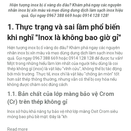
Hiện tượng inox bị ố vàng do đâu? Khám phá ngay các nguyên
nhân inox bị xỉn màu và mẹo dùng dung dịch làm sạch inox hiệu
quả. Gọi ngay 0967 388 669 hoặc 0914 128 128!
1. Thực trạng và sai lầm phổ biến
khi nghĩ "Inox là không bao giờ gỉ"
Hiện tượng inox bị ố vàng do đâu? Khám phá ngay các nguyên
nhân inox bị xỉn màu và mẹo dùng dung dịch làm sạch inox hiệu
quả. Gọi ngay 0967 388 669 hoặc 0914 128 128 để được tư vấn!
Một trong những hiểu lầm lớn nhất của người tiêu dùng là coi
thép không gỉ (inox) là vật liệu "vĩnh cửu", không thể bị tác động
bởi môi trường. Thực tế, inox chỉ là vật liệu "chống ăn mòn" tốt
hơn sắt thép thông thường, nhưng vẫn có thể bị oxy hóa nếu
không được chăm sóc đúng cách.
1.1. Bản chất của lớp màng bảo vệ Crom
(Cr) trên thép không gỉ
Inox sở hữu khả năng tự bảo vệ nhờ lớp màng Oxit Crom siêu
mỏng bao phủ bề mặt. Đây là "kh
Read more