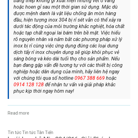
bằng thép không gỉ xuất hiện những vết ố vàng
hoặc hoen gỉ sau một thời gian sử dụng. Mặc dù
được mệnh danh là vật liệu chống ăn mòn hàng
đầu, hiện tượng inox 304 bị rỉ sét vẫn có thể xảy ra
dưới tác động của môi trường khắc nghiệt, hóa chất
hoặc tạp chất ngoại lai bám trên bề mặt. Việc hiểu
rõ nguyên nhân và nắm bắt các phương pháp xử lý
inox bị rỉ cùng việc ứng dụng đúng các loại dung
dịch tẩy rỉ inox chuyên dụng sẽ giúp khôi phục vẻ
sáng bóng và kéo dài tuổi thọ cho sản phẩm. Nếu
bạn đang gặp vấn đề tương tự với các thiết bị công
nghiệp hoặc dân dụng của mình, hãy liên hệ ngay
với chúng tôi qua số hotline
0967 388 669
hoặc
0914 128 128
để nhận tư vấn và giải pháp khắc
phục kịp thời ngay hôm nay!
Read more
Tin tức
Tin tức Tân Tiến