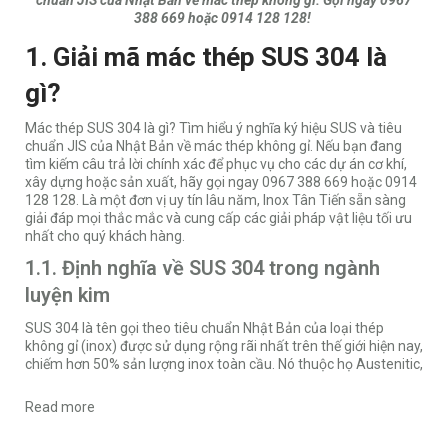
chuẩn JIS của Nhật Bản về mác thép không gỉ. Gọi ngay 0967
388 669 hoặc 0914 128 128!
1. Giải mã mác thép SUS 304 là
gì?
Mác thép SUS 304 là gì? Tìm hiểu ý nghĩa ký hiệu SUS và tiêu
chuẩn JIS của Nhật Bản về mác thép không gỉ. Nếu bạn đang
tìm kiếm câu trả lời chính xác để phục vụ cho các dự án cơ khí,
xây dựng hoặc sản xuất, hãy gọi ngay 0967 388 669 hoặc 0914
128 128. Là một đơn vị uy tín lâu năm,
Inox Tân Tiến
sẵn sàng
giải đáp mọi thắc mắc và cung cấp các giải pháp vật liệu tối ưu
nhất cho quý khách hàng.
1.1. Định nghĩa về SUS 304 trong ngành
luyện kim
SUS 304 là tên gọi theo tiêu chuẩn Nhật Bản của loại thép
không gỉ (inox) được sử dụng rộng rãi nhất trên thế giới hiện nay,
chiếm hơn 50% sản lượng inox toàn cầu. Nó thuộc họ Austenitic,
Read more