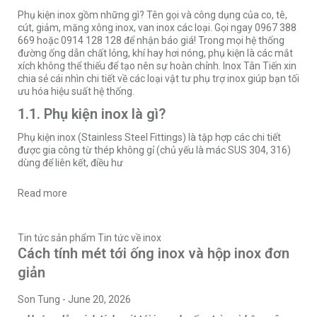
Phụ kiện inox gồm những gì? Tên gọi và công dụng của co, tê,
cút, giảm, măng xông inox, van inox các loại. Gọi ngay 0967 388
669 hoặc 0914 128 128 để nhận báo giá! Trong mọi hệ thống
đường ống dẫn chất lỏng, khí hay hơi nóng, phụ kiện là các mắt
xích không thể thiếu để tạo nên sự hoàn chỉnh.
Inox Tân Tiến
xin
chia sẻ cái nhìn chi tiết về các loại vật tư phụ trợ inox giúp bạn tối
ưu hóa hiệu suất hệ thống.
1.1. Phụ kiện inox là gì?
Phụ kiện inox (Stainless Steel Fittings) là tập hợp các chi tiết
được gia công từ thép không gỉ (chủ yếu là mác SUS 304, 316)
dùng để liên kết, điều hư
Read more
Tin tức sản phẩm
Tin tức về inox
Cách tính mét tới ống inox và hộp inox đơn
giản
Son Tung
-
June 20, 2026