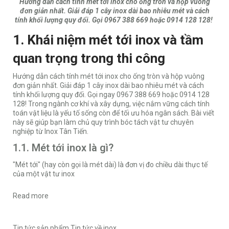
Hướng dẫn cách tính mét tới inox cho ống tròn và hộp vuông
đơn giản nhất. Giải đáp 1 cây inox dài bao nhiêu mét và cách
tính khối lượng quy đổi. Gọi 0967 388 669 hoặc 0914 128 128!
1. Khái niệm mét tới inox và tầm
quan trọng trong thi công
Hướng dẫn cách tính mét tới inox cho ống tròn và hộp vuông
đơn giản nhất. Giải đáp 1 cây inox dài bao nhiêu mét và cách
tính khối lượng quy đổi. Gọi ngay 0967 388 669 hoặc 0914 128
128! Trong ngành cơ khí và xây dựng, việc nắm vững cách tính
toán vật liệu là yếu tố sống còn để tối ưu hóa ngân sách. Bài viết
này sẽ giúp bạn làm chủ quy trình bóc tách vật tư chuyên
nghiệp từ
Inox Tân Tiến.
1.1. Mét tới inox là gì?
"Mét tới" (hay còn gọi là mét dài) là đơn vị đo chiều dài thực tế
của một vật tư inox
Read more
Tin tức sản phẩm
Tin tức về inox