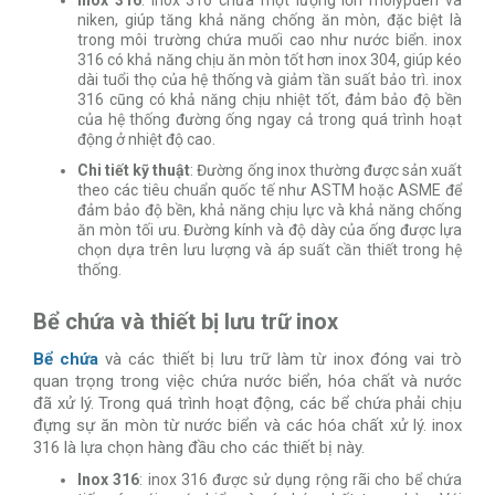
niken, giúp tăng khả năng chống ăn mòn, đặc biệt là
trong môi trường chứa muối cao như nước biển. inox
316 có khả năng chịu ăn mòn tốt hơn inox 304, giúp kéo
dài tuổi thọ của hệ thống và giảm tần suất bảo trì. inox
316 cũng có khả năng chịu nhiệt tốt, đảm bảo độ bền
của hệ thống đường ống ngay cả trong quá trình hoạt
động ở nhiệt độ cao.
Chi tiết kỹ thuật
: Đường ống inox thường được sản xuất
theo các tiêu chuẩn quốc tế như ASTM hoặc ASME để
đảm bảo độ bền, khả năng chịu lực và khả năng chống
ăn mòn tối ưu. Đường kính và độ dày của ống được lựa
chọn dựa trên lưu lượng và áp suất cần thiết trong hệ
thống.
Bể chứa và thiết bị lưu trữ inox
Bể chứa
và các thiết bị lưu trữ làm từ inox đóng vai trò
quan trọng trong việc chứa nước biển, hóa chất và nước
đã xử lý. Trong quá trình hoạt động, các bể chứa phải chịu
đựng sự ăn mòn từ nước biển và các hóa chất xử lý. inox
316 là lựa chọn hàng đầu cho các thiết bị này.
Inox 316
: inox 316 được sử dụng rộng rãi cho bể chứa