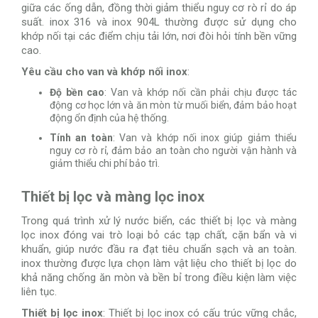
giữa các ống dẫn, đồng thời giảm thiểu nguy cơ rò rỉ do áp
suất. inox 316 và inox 904L thường được sử dụng cho
khớp nối tại các điểm chịu tải lớn, nơi đòi hỏi tính bền vững
cao.
Yêu cầu cho van và khớp nối inox
:
Độ bền cao
: Van và khớp nối cần phải chịu được tác
động cơ học lớn và ăn mòn từ muối biển, đảm bảo hoạt
động ổn định của hệ thống.
Tính an toàn
: Van và khớp nối inox giúp giảm thiểu
nguy cơ rò rỉ, đảm bảo an toàn cho người vận hành và
giảm thiểu chi phí bảo trì.
Thiết bị lọc và màng lọc inox
Trong quá trình xử lý nước biển, các thiết bị lọc và màng
lọc inox đóng vai trò loại bỏ các tạp chất, cặn bẩn và vi
khuẩn, giúp nước đầu ra đạt tiêu chuẩn sạch và an toàn.
inox thường được lựa chọn làm vật liệu cho thiết bị lọc do
khả năng chống ăn mòn và bền bỉ trong điều kiện làm việc
liên tục.
Thiết bị lọc inox
: Thiết bị lọc inox có cấu trúc vững chắc,