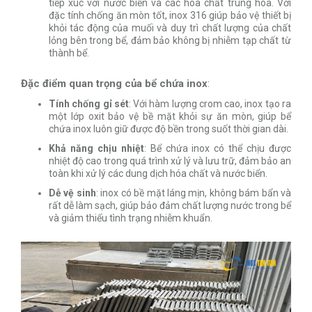
tiếp xúc với nước biển và các hóa chất trung hòa. Với
đặc tính chống ăn mòn tốt, inox 316 giúp bảo vệ thiết bị
khỏi tác động của muối và duy trì chất lượng của chất
lỏng bên trong bể, đảm bảo không bị nhiễm tạp chất từ
thành bể.
Đặc điểm quan trọng của bể chứa inox
:
Tính chống gỉ sét
: Với hàm lượng crom cao, inox tạo ra
một lớp oxit bảo vệ bề mặt khỏi sự ăn mòn, giúp bể
chứa inox luôn giữ được độ bền trong suốt thời gian dài.
Khả năng chịu nhiệt
: Bể chứa inox có thể chịu được
nhiệt độ cao trong quá trình xử lý và lưu trữ, đảm bảo an
toàn khi xử lý các dung dịch hóa chất và nước biển.
Dễ vệ sinh
: inox có bề mặt láng mịn, không bám bẩn và
rất dễ làm sạch, giúp bảo đảm chất lượng nước trong bể
và giảm thiểu tình trạng nhiễm khuẩn.