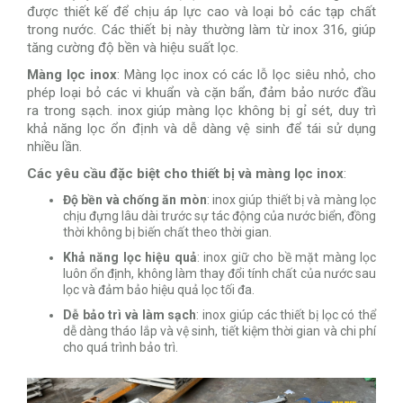
được thiết kế để chịu áp lực cao và loại bỏ các tạp chất
trong nước. Các thiết bị này thường làm từ inox 316, giúp
tăng cường độ bền và hiệu suất lọc.
Màng lọc inox
: Màng lọc inox có các lỗ lọc siêu nhỏ, cho
phép loại bỏ các vi khuẩn và cặn bẩn, đảm bảo nước đầu
ra trong sạch. inox giúp màng lọc không bị gỉ sét, duy trì
khả năng lọc ổn định và dễ dàng vệ sinh để tái sử dụng
nhiều lần.
Các yêu cầu đặc biệt cho thiết bị và màng lọc inox
:
Độ bền và chống ăn mòn
: inox giúp thiết bị và màng lọc
chịu đựng lâu dài trước sự tác động của nước biển, đồng
thời không bị biến chất theo thời gian.
Khả năng lọc hiệu quả
: inox giữ cho bề mặt màng lọc
luôn ổn định, không làm thay đổi tính chất của nước sau
lọc và đảm bảo hiệu quả lọc tối đa.
Dễ bảo trì và làm sạch
: inox giúp các thiết bị lọc có thể
dễ dàng tháo lắp và vệ sinh, tiết kiệm thời gian và chi phí
cho quá trình bảo trì.