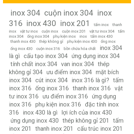
inox 304
cuộn inox 304
inox
316
inox 430
inox 201
tấm inox
thanh
inox
vật tư inox
cuộn inox
cuộn inox 201
vật tư inox 304
tấm
inox 304
ống inox 304
phụ kiện inox
inox
tấm inox 430
thanh inox 430
thép không gỉ
phụ kiện inox 430
ống inox
inox 304
ống inox 430
cuộn inox 316
bồn chứa hóa chất
là gì
cấu tạo inox 304
ứng dụng inox 304
tính chất inox 304
van inox 304
thép
không gỉ 304
ưu điểm inox 304
mặt bích
inox 304
cút inox 304
inox 316 là gì?
tấm
inox 316
ống inox 316
thanh inox 316
vật
tư inox 316
ưu điểm inox 316
ứng dụng
inox 316
phụ kiện inox 316
đặc tính inox
316
inox 430 là gì
lợi ích của inox 430
ứng dụng inox 430
thép không gỉ 201
tấm
inox 201
thanh inox 201
cấu trúc inox 201