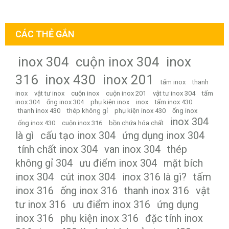
CÁC THẺ GẮN
inox 304
cuộn inox 304
inox
316
inox 430
inox 201
tấm inox
thanh
inox
vật tư inox
cuộn inox
cuộn inox 201
vật tư inox 304
tấm
inox 304
ống inox 304
phụ kiện inox
inox
tấm inox 430
thanh inox 430
thép không gỉ
phụ kiện inox 430
ống inox
inox 304
ống inox 430
cuộn inox 316
bồn chứa hóa chất
là gì
cấu tạo inox 304
ứng dụng inox 304
tính chất inox 304
van inox 304
thép
không gỉ 304
ưu điểm inox 304
mặt bích
inox 304
cút inox 304
inox 316 là gì?
tấm
inox 316
ống inox 316
thanh inox 316
vật
tư inox 316
ưu điểm inox 316
ứng dụng
inox 316
phụ kiện inox 316
đặc tính inox