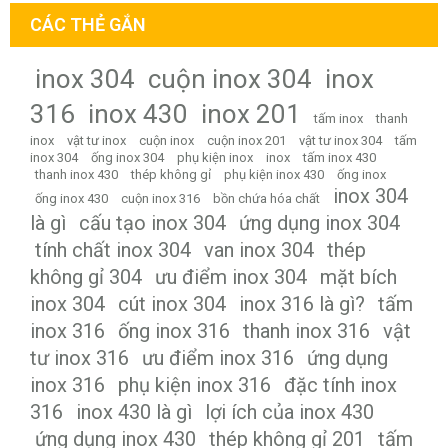
CÁC THẺ GẮN
inox 304
cuộn inox 304
inox
316
inox 430
inox 201
tấm inox
thanh
inox
vật tư inox
cuộn inox
cuộn inox 201
vật tư inox 304
tấm
inox 304
ống inox 304
phụ kiện inox
inox
tấm inox 430
thanh inox 430
thép không gỉ
phụ kiện inox 430
ống inox
inox 304
ống inox 430
cuộn inox 316
bồn chứa hóa chất
là gì
cấu tạo inox 304
ứng dụng inox 304
tính chất inox 304
van inox 304
thép
không gỉ 304
ưu điểm inox 304
mặt bích
inox 304
cút inox 304
inox 316 là gì?
tấm
inox 316
ống inox 316
thanh inox 316
vật
tư inox 316
ưu điểm inox 316
ứng dụng
inox 316
phụ kiện inox 316
đặc tính inox
316
inox 430 là gì
lợi ích của inox 430
ứng dụng inox 430
thép không gỉ 201
tấm