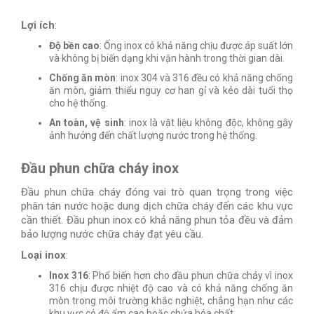
Lợi ích
:
Độ bền cao
: Ống inox có khả năng chịu được áp suất lớn
và không bị biến dạng khi vận hành trong thời gian dài.
Chống ăn mòn
: inox 304 và 316 đều có khả năng chống
ăn mòn, giảm thiểu nguy cơ han gỉ và kéo dài tuổi thọ
cho hệ thống.
An toàn, vệ sinh
: inox là vật liệu không độc, không gây
ảnh hưởng đến chất lượng nước trong hệ thống.
Đầu phun chữa cháy inox
Đầu phun chữa cháy đóng vai trò quan trọng trong việc
phân tán nước hoặc dung dịch chữa cháy đến các khu vực
cần thiết. Đầu phun inox có khả năng phun tỏa đều và đảm
bảo lượng nước chữa cháy đạt yêu cầu.
Loại inox
:
Inox 316
: Phổ biến hơn cho đầu phun chữa cháy vì inox
316 chịu được nhiệt độ cao và có khả năng chống ăn
mòn trong môi trường khắc nghiệt, chẳng hạn như các
khu vực có độ ẩm cao hoặc chứa hóa chất.