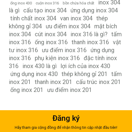
inox 304
ống inox 430
cuộn inox 316
bồn chứa hóa chất
là gì
cấu tạo inox 304
ứng dụng inox 304
tính chất inox 304
van inox 304
thép
không gỉ 304
ưu điểm inox 304
mặt bích
inox 304
cút inox 304
inox 316 là gì?
tấm
inox 316
ống inox 316
thanh inox 316
vật
tư inox 316
ưu điểm inox 316
ứng dụng
inox 316
phụ kiện inox 316
đặc tính inox
316
inox 430 là gì
lợi ích của inox 430
ứng dụng inox 430
thép không gỉ 201
tấm
inox 201
thanh inox 201
cấu trúc inox 201
ống inox 201
ưu điểm inox 201
Đăng ký
Hãy tham gia cộng đồng để nhận thông tin cập nhật đầu tiên!