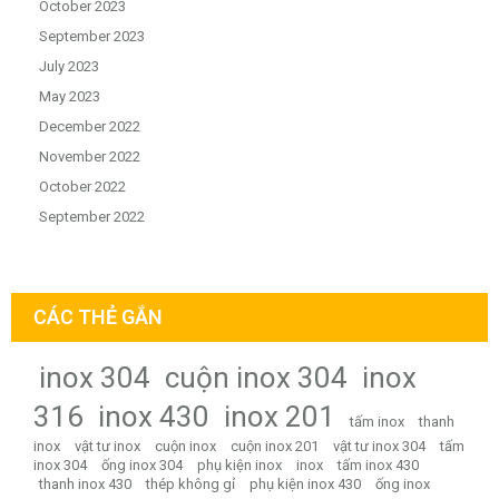
October 2023
September 2023
July 2023
May 2023
December 2022
November 2022
October 2022
September 2022
CÁC THẺ GẮN
inox 304
cuộn inox 304
inox
316
inox 430
inox 201
tấm inox
thanh
inox
vật tư inox
cuộn inox
cuộn inox 201
vật tư inox 304
tấm
inox 304
ống inox 304
phụ kiện inox
inox
tấm inox 430
thanh inox 430
thép không gỉ
phụ kiện inox 430
ống inox