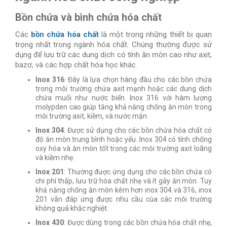
Bồn chứa và bình chứa hóa chất
Các
bồn chứa hóa chất
là một trong những thiết bị quan
trọng nhất trong ngành hóa chất. Chúng thường được sử
dụng để lưu trữ các dung dịch có tính ăn mòn cao như axit,
bazơ, và các hợp chất hóa học khác.
Inox 316
: Đây là lựa chọn hàng đầu cho các bồn chứa
trong môi trường chứa axit mạnh hoặc các dung dịch
chứa muối như nước biển. Inox 316 với hàm lượng
molypden cao giúp tăng khả năng chống ăn mòn trong
môi trường axit, kiềm, và nước mặn.
Inox 304
: Được sử dụng cho các bồn chứa hóa chất có
độ ăn mòn trung bình hoặc yếu. Inox 304 có tính chống
oxy hóa và ăn mòn tốt trong các môi trường axit loãng
và kiềm nhẹ.
Inox 201
: Thường được ứng dụng cho các bồn chứa có
chi phí thấp, lưu trữ hóa chất nhẹ và ít gây ăn mòn. Tuy
khả năng chống ăn mòn kém hơn inox 304 và 316, inox
201 vẫn đáp ứng được nhu cầu của các môi trường
không quá khắc nghiệt.
Inox 430
: Được dùng trong các bồn chứa hóa chất nhẹ,