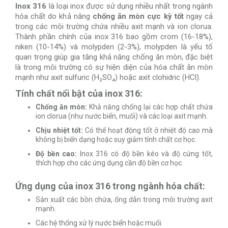
Inox 316
là loại inox được sử dụng nhiều nhất trong ngành
hóa chất do khả năng
chống ăn mòn cực kỳ tốt
ngay cả
trong các môi trường chứa nhiều axit mạnh và ion clorua.
Thành phần chính của inox 316 bao gồm crom (16-18%),
niken (10-14%) và molypden (2-3%), molypden là yếu tố
quan trọng giúp gia tăng khả năng chống ăn mòn, đặc biệt
là trong môi trường có sự hiện diện của hóa chất ăn mòn
mạnh như axit sulfuric (H₂SO₄) hoặc axit clohidric (HCl).
Tính chất nổi bật của inox 316:
Chống ăn mòn:
Khả năng chống lại các hợp chất chứa
ion clorua (như nước biển, muối) và các loại axit mạnh.
Chịu nhiệt tốt:
Có thể hoạt động tốt ở nhiệt độ cao mà
không bị biến dạng hoặc suy giảm tính chất cơ học.
Độ bền cao:
Inox 316 có độ bền kéo và độ cứng tốt,
thích hợp cho các ứng dụng cần độ bền cơ học.
Ứng dụng của inox 316 trong ngành hóa chất:
Sản xuất các bồn chứa, ống dẫn trong môi trường axit
mạnh.
Các hệ thống xử lý nước biển hoặc muối.