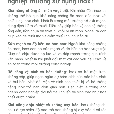
nghiệp thường sử dụng inox?
Khả năng chống ăn mòn vượt trội:
Khi nhắc đến inox thì
không thể bỏ qua khả năng chống ăn mòn của inox với
nhiều loại hóa chất. Nhất là trong môi trường có axit mạnh,
dung dịch kiềm và muối. Điều này giúp bảo vệ các hệ thống
ống dẫn, bồn chứa và thiết bị khỏi bị ăn mòn. Ngoài ra còn
giúp kéo dài tuổi thọ và giảm thiểu chi phí bảo trì.
Sức mạnh và độ bền cơ học cao:
Ngoài khả năng chống
ăn mòn, inox còn có sức mạnh và độ bền cơ học vượt trội.
Giúp nó chịu được áp lực và va đập mạnh trong quá trình
vận hành. Nhất là khi phải đối mặt với các yêu cầu cao về
an toàn trong môi trường công nghiệp.
Dễ dàng vệ sinh và bảo dưỡng:
Inox có bề mặt trơn,
không xốp, giúp ngăn ngừa sự bám dính của các hóa chất
và bụi bẩn. Nhờ đó, việc vệ sinh các thiết bị và hệ thống
bằng inox trở nên đơn giản hơn. Đặc biệt là trong các
ngành công nghiệp đòi hỏi tiêu chuẩn vệ sinh cao như hóa
chất dược phẩm.
Khả năng chịu nhiệt và kháng oxy hóa:
Inox không chỉ
chịu được nhiệt độ cao mà còn không bị oxy hóa dưới tác