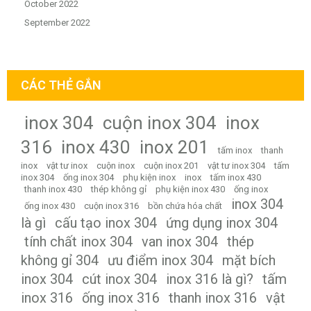
October 2022
September 2022
CÁC THẺ GẮN
inox 304
cuộn inox 304
inox
316
inox 430
inox 201
tấm inox
thanh
inox
vật tư inox
cuộn inox
cuộn inox 201
vật tư inox 304
tấm
inox 304
ống inox 304
phụ kiện inox
inox
tấm inox 430
thanh inox 430
thép không gỉ
phụ kiện inox 430
ống inox
inox 304
ống inox 430
cuộn inox 316
bồn chứa hóa chất
là gì
cấu tạo inox 304
ứng dụng inox 304
tính chất inox 304
van inox 304
thép
không gỉ 304
ưu điểm inox 304
mặt bích
inox 304
cút inox 304
inox 316 là gì?
tấm
inox 316
ống inox 316
thanh inox 316
vật