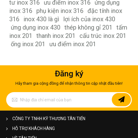
tư inox 316
ưu điểm inox 316
ứng dụng
inox 316
phụ kiện inox 316
đặc tính inox
316
inox 430 là gì
lợi ích của inox 430
ứng dụng inox 430
thép không gỉ 201
tấm
inox 201
thanh inox 201
cấu trúc inox 201
ống inox 201
ưu điểm inox 201
Đăng ký
Hãy tham gia cộng đồng để nhận thông tin cập nhật đầu tiên!
Đăng
ký
để
nhận
bản
CÔNG TY TNHH KỸ THƯƠNG TÂN TIẾN
tin
của
HỖ TRỢ KHÁCH HÀNG
chúng
tôi: