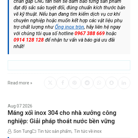
chấn gấp CNC tân tiến sẽ đảm bảo từng sản phẩm
đạt độ sắc sảo tuyệt đối, đúng chuẩn kích thước bản
vẽ kỹ thuật. Nếu bạn đang tìm kiếm dịch vụ cơ khí
chuyên nghiệp hoặc muốn kết hợp các vật liệu phụ
trợ chất lượng như
Ống inox tròn
, hãy liên hệ ngay
với chúng tôi qua số hotline
0967 388 669
hoặc
0914 128 128
để nhận tư vấn và báo giá ưu đãi
nhất!
Read more »
Aug 07 2026
Máng xối inox 304 cho nhà xưởng công
nghiệp: Giải pháp thoát nước bền vững
Son Tung
Tin tức sản phẩm
,
Tin tức về inox