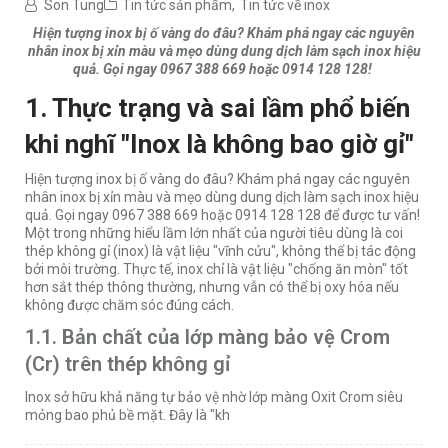
Son Tung
Tin tức sản phẩm
,
Tin tức về inox
Hiện tượng inox bị ố vàng do đâu? Khám phá ngay các nguyên
nhân inox bị xỉn màu và mẹo dùng dung dịch làm sạch inox hiệu
quả. Gọi ngay 0967 388 669 hoặc 0914 128 128!
1. Thực trạng và sai lầm phổ biến
khi nghĩ "Inox là không bao giờ gỉ"
Hiện tượng inox bị ố vàng do đâu? Khám phá ngay các nguyên
nhân inox bị xỉn màu và mẹo dùng dung dịch làm sạch inox hiệu
quả. Gọi ngay 0967 388 669 hoặc 0914 128 128 để được tư vấn!
Một trong những hiểu lầm lớn nhất của người tiêu dùng là coi
thép không gỉ (inox) là vật liệu "vĩnh cửu", không thể bị tác động
bởi môi trường. Thực tế, inox chỉ là vật liệu "chống ăn mòn" tốt
hơn sắt thép thông thường, nhưng vẫn có thể bị oxy hóa nếu
không được chăm sóc đúng cách.
1.1. Bản chất của lớp màng bảo vệ Crom
(Cr) trên thép không gỉ
Inox sở hữu khả năng tự bảo vệ nhờ lớp màng Oxit Crom siêu
mỏng bao phủ bề mặt. Đây là "kh