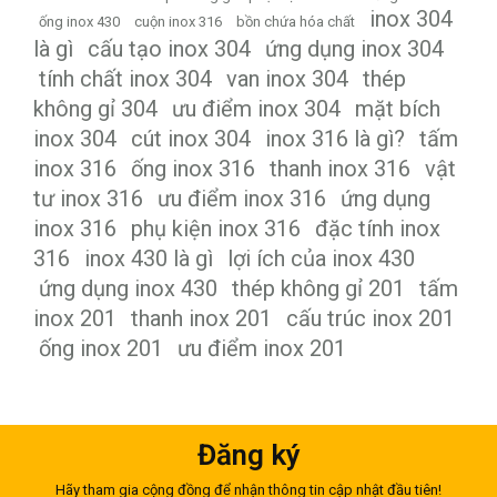
inox 304
ống inox 430
cuộn inox 316
bồn chứa hóa chất
là gì
cấu tạo inox 304
ứng dụng inox 304
tính chất inox 304
van inox 304
thép
không gỉ 304
ưu điểm inox 304
mặt bích
inox 304
cút inox 304
inox 316 là gì?
tấm
inox 316
ống inox 316
thanh inox 316
vật
tư inox 316
ưu điểm inox 316
ứng dụng
inox 316
phụ kiện inox 316
đặc tính inox
316
inox 430 là gì
lợi ích của inox 430
ứng dụng inox 430
thép không gỉ 201
tấm
inox 201
thanh inox 201
cấu trúc inox 201
ống inox 201
ưu điểm inox 201
Đăng ký
Hãy tham gia cộng đồng để nhận thông tin cập nhật đầu tiên!