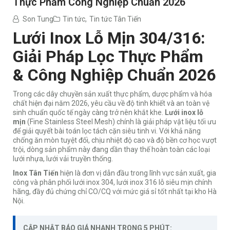
Thực Phẩm Công Nghiệp Chuẩn 2026
Son Tung
Tin tức
,
Tin tức Tân Tiến
Lưới Inox Lỗ Mịn 304/316:
Giải Pháp Lọc Thực Phẩm
& Công Nghiệp Chuẩn 2026
Trong các dây chuyền sản xuất thực phẩm, dược phẩm và hóa
chất hiện đại năm 2026, yêu cầu về độ tinh khiết và an toàn vệ
sinh chuẩn quốc tế ngày càng trở nên khắt khe.
Lưới inox lỗ
mịn
(Fine Stainless Steel Mesh) chính là giải pháp vật liệu tối ưu
để giải quyết bài toán lọc tách cặn siêu tinh vi. Với khả năng
chống ăn mòn tuyệt đối, chịu nhiệt độ cao và độ bền cơ học vượt
trội, dòng sản phẩm này đang dần thay thế hoàn toàn các loại
lưới nhựa, lưới vải truyền thống.
Inox Tân Tiến
hiện là đơn vị dẫn đầu trong lĩnh vực sản xuất, gia
công và phân phối lưới inox 304, lưới inox 316 lỗ siêu mịn chính
hãng, đầy đủ chứng chỉ CO/CQ với mức giá sỉ tốt nhất tại kho Hà
Nội.
CẬP NHẬT BÁO GIÁ NHANH TRONG 5 PHÚT: