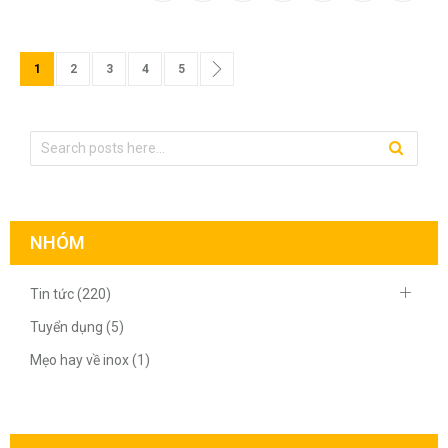
Trang
Bạn đang đọc trang
Trang
Trang
Trang
Trang
Trang
Tiếp theo
1
2
3
4
5
NHÓM
Tin tức (220)
Tuyển dụng (5)
Mẹo hay về inox (1)