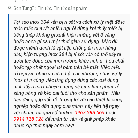
Son Tung
Tin tức
,
Tin tức sản phẩm
Tại sao inox 304 vẫn bị rỉ sét và cách xử lý triệt để là
thắc mắc của rất nhiều người dùng khi thấy thiết bị
bằng thép không gỉ xuất hiện những vết ố vàng
hoặc hoen gỉ sau một thời gian sử dụng. Mặc dù
được mệnh danh là vật liệu chống ăn mòn hàng
đầu, hiện tượng inox 304 bị rỉ sét vẫn có thể xảy ra
dưới tác động của môi trường khắc nghiệt, hóa chất
hoặc tạp chất ngoại lai bám trên bề mặt. Việc hiểu
rõ nguyên nhân và nắm bắt các phương pháp xử lý
inox bị rỉ cùng việc ứng dụng đúng các loại dung
dịch tẩy rỉ inox chuyên dụng sẽ giúp khôi phục vẻ
sáng bóng và kéo dài tuổi thọ cho sản phẩm. Nếu
bạn đang gặp vấn đề tương tự với các thiết bị công
nghiệp hoặc dân dụng của mình, hãy liên hệ ngay
với chúng tôi qua số hotline
0967 388 669
hoặc
0914 128 128
để nhận tư vấn và giải pháp khắc
phục kịp thời ngay hôm nay!