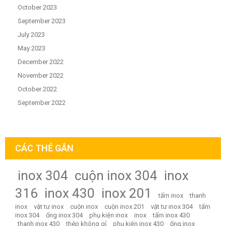
October 2023
September 2023
July 2023
May 2023
December 2022
November 2022
October 2022
September 2022
CÁC THẺ GẮN
inox 304
cuộn inox 304
inox
316
inox 430
inox 201
tấm inox
thanh
inox
vật tư inox
cuộn inox
cuộn inox 201
vật tư inox 304
tấm
inox 304
ống inox 304
phụ kiện inox
inox
tấm inox 430
thanh inox 430
thép không gỉ
phụ kiện inox 430
ống inox