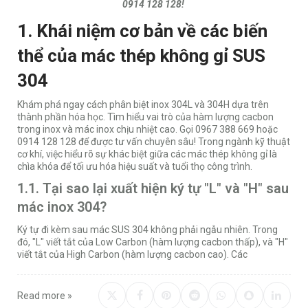
0914 128 128!
1. Khái niệm cơ bản về các biến
thể của mác thép không gỉ SUS
304
Khám phá ngay cách phân biệt inox 304L và 304H dựa trên
thành phần hóa học. Tìm hiểu vai trò của hàm lượng cacbon
trong inox và mác inox chịu nhiệt cao. Gọi 0967 388 669 hoặc
0914 128 128 để được tư vấn chuyên sâu! Trong ngành kỹ thuật
cơ khí, việc hiểu rõ sự khác biệt giữa các mác thép không gỉ là
chìa khóa để tối ưu hóa hiệu suất và tuổi thọ công trình.
1.1. Tại sao lại xuất hiện ký tự "L" và "H" sau
mác inox 304?
Ký tự đi kèm sau mác SUS 304 không phải ngẫu nhiên. Trong
đó, "L" viết tắt của Low Carbon (hàm lượng cacbon thấp), và "H"
viết tắt của High Carbon (hàm lượng cacbon cao). Các
Read more »