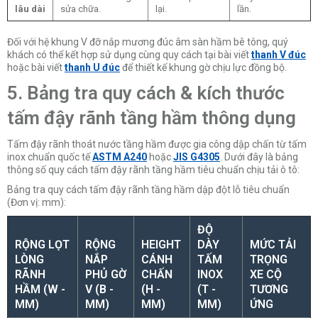
lâu dài
sửa chữa.
lại.
lần.
Đối với hệ khung V đỡ nắp mương đúc âm sàn hầm bê tông, quý
khách có thể kết hợp sử dụng cùng quy cách tại bài viết
thanh V đúc
hoặc bài viết
thanh U đúc
để thiết kế khung gờ chịu lực đồng bộ.
5. Bảng tra quy cách & kích thước
tấm đậy rãnh tầng hầm thông dụng
Tấm đậy rãnh thoát nước tầng hầm được gia công dập chấn từ tấm
inox chuẩn quốc tế
ASTM A240
hoặc
JIS G4305
. Dưới đây là bảng
thông số quy cách tấm đậy rãnh tầng hầm tiêu chuẩn chịu tải ô tô:
Bảng tra quy cách tấm đậy rãnh tầng hầm dập đột lỗ tiêu chuẩn
(Đơn vị: mm):
ĐỘ
RỘNG LỌT
RỘNG
HEIGHT
DÀY
MỨC TẢI
LÒNG
NẮP
CÁNH
TẤM
TRỌNG
RÃNH
PHỦ GỜ
CHẤN
INOX
XE CỘ
HẦM (W -
V (B -
(H -
(T -
TƯƠNG
MM)
MM)
MM)
MM)
ỨNG