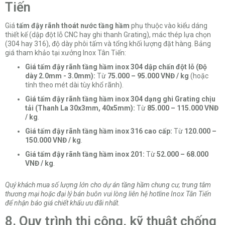
Tiến
Giá
tấm đậy rãnh thoát nước tầng hầm
phụ thuộc vào kiểu dáng
thiết kế (dập đột lỗ CNC hay ghi thanh Grating), mác thép lựa chọn
(304 hay 316), độ dày phôi tấm và tổng khối lượng đặt hàng. Bảng
giá tham khảo tại xưởng Inox Tân Tiến:
Giá tấm đậy rãnh tầng hầm inox 304 dập chấn đột lỗ (Độ
dày 2.0mm - 3.0mm):
Từ
75.000 – 95.000 VNĐ / kg
(hoặc
tính theo mét dài tùy khổ rãnh).
Giá tấm đậy rãnh tầng hầm inox 304 dạng ghi Grating chịu
tải (Thanh La 30x3mm, 40x5mm):
Từ
85.000 – 115.000 VNĐ
/ kg
.
Giá tấm đậy rãnh tầng hầm inox 316 cao cấp:
Từ
120.000 –
150.000 VNĐ / kg
.
Giá tấm đậy rãnh tầng hầm inox 201:
Từ
52.000 – 68.000
VNĐ / kg
.
Quý khách mua số lượng lớn cho dự án tầng hầm chung cư, trung tâm
thương mại hoặc đại lý bán buôn vui lòng liên hệ hotline Inox Tân Tiến
để nhận báo giá chiết khấu ưu đãi nhất.
8. Quy trình thi công, kỹ thuật chống