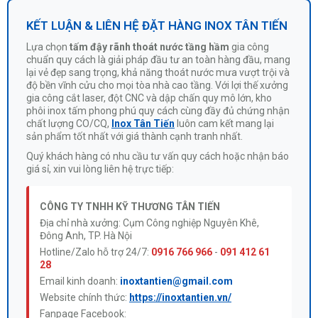
KẾT LUẬN & LIÊN HỆ ĐẶT HÀNG INOX TÂN TIẾN
Lựa chọn
tấm đậy rãnh thoát nước tầng hầm
gia công
chuẩn quy cách là giải pháp đầu tư an toàn hàng đầu, mang
lại vẻ đẹp sang trọng, khả năng thoát nước mưa vượt trội và
độ bền vĩnh cửu cho mọi tòa nhà cao tầng. Với lợi thế xưởng
gia công cắt laser, đột CNC và dập chấn quy mô lớn, kho
phôi inox tấm phong phú quy cách cùng đầy đủ chứng nhận
chất lượng CO/CQ,
Inox Tân Tiến
luôn cam kết mang lại
sản phẩm tốt nhất với giá thành cạnh tranh nhất.
Quý khách hàng có nhu cầu tư vấn quy cách hoặc nhận báo
giá sỉ, xin vui lòng liên hệ trực tiếp:
CÔNG TY TNHH KỸ THƯƠNG TÂN TIẾN
Địa chỉ nhà xưởng: Cụm Công nghiệp Nguyên Khê,
Đông Anh, TP. Hà Nội
Hotline/Zalo hỗ trợ 24/7:
0916 766 966
-
091 412 61
28
Email kinh doanh:
inoxtantien@gmail.com
Website chính thức:
https://inoxtantien.vn/
Fanpage Facebook: