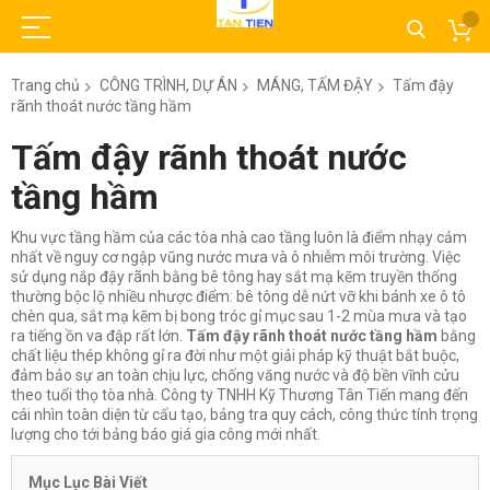
Trang chủ
CÔNG TRÌNH, DỰ ÁN
MÁNG, TẤM ĐẬY
Tấm đậy
rãnh thoát nước tầng hầm
Tấm đậy rãnh thoát nước
tầng hầm
Khu vực tầng hầm của các tòa nhà cao tầng luôn là điểm nhạy cảm
nhất về nguy cơ ngập vũng nước mưa và ô nhiễm môi trường. Việc
sử dụng nắp đậy rãnh bằng bê tông hay sắt mạ kẽm truyền thống
thường bộc lộ nhiều nhược điểm: bê tông dễ nứt vỡ khi bánh xe ô tô
chèn qua, sắt mạ kẽm bị bong tróc gỉ mục sau 1-2 mùa mưa và tạo
ra tiếng ồn va đập rất lớn.
Tấm đậy rãnh thoát nước tầng hầm
bằng
chất liệu thép không gỉ ra đời như một giải pháp kỹ thuật bắt buộc,
đảm bảo sự an toàn chịu lực, chống văng nước và độ bền vĩnh cửu
theo tuổi thọ tòa nhà. Công ty TNHH Kỹ Thương Tân Tiến mang đến
cái nhìn toàn diện từ cấu tạo, bảng tra quy cách, công thức tính trọng
lượng cho tới bảng báo giá gia công mới nhất.
Mục Lục Bài Viết