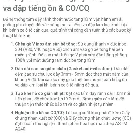
va đập tiếng ồn & CO/CQ
Để hệ thống tấm đậy rãnh thoát nước tầng hầm vận hành êm ái,
phẳng phiu tuyệt đối và không tạo ra tiếng va đập kim loại khó chịu
khi bánh xe ô tô cán qua, quá trình thi công cần tuân thủ các bước kỹ
thuật khắt khe:
Chèn gờ V inox âm sàn bê tông:
Sử dụng thanh V đúc inox
304 (V30, V40 hoặc V50) chôn âm vào gờ bê tông hai bên
miệng rãnh. Độ cao mặt trên gờ V phải vừa đặn bằng phẳng
100% với mặt đường ram dốc bê tông hầm.
Dán dải cao su giảm chấn (Gasket anti-vibration):
Dán dải
đệm cao su chịu lực dày 3mm - 5mm dọc theo mặt nằm của
khung V đỡ. Dải cao su này giúp triệt tiêu hoàn toàn tiếng ồn
va đập kim loại khi bánh xe ô tô nặng đè qua.
Tạo khe hở co giãn nhiệt:
Đặt các tấm đậy rãnh dài 1.0m nối
tiếp nhau, để chừa khe hở từ 2mm - 3mm giữa các tấm để
thuận tiện tháo nhấc bảo trì và co giãn nhiệt tự nhiên.
Nghiệm thu hồ sơ CO/CQ:
Lô hàng xuất kho phải đi kèm Giấy
chứng nhận xuất xứ (CO) và Giấy chứng nhận chất lượng (CQ)
đạt chuẩn thử nghiệm thành phần hóa học mác thép ASTM
A240.