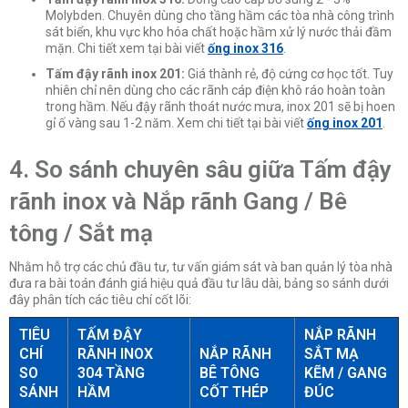
Molybden. Chuyên dùng cho tầng hầm các tòa nhà công trình
sát biển, khu vực kho hóa chất hoặc hầm xử lý nước thải đầm
mặn. Chi tiết xem tại bài viết
ống inox 316
.
Tấm đậy rãnh inox 201:
Giá thành rẻ, độ cứng cơ học tốt. Tuy
nhiên chỉ nên dùng cho các rãnh cáp điện khô ráo hoàn toàn
trong hầm. Nếu đậy rãnh thoát nước mưa, inox 201 sẽ bị hoen
gỉ ố vàng sau 1-2 năm. Xem chi tiết tại bài viết
ống inox 201
.
4. So sánh chuyên sâu giữa Tấm đậy
rãnh inox và Nắp rãnh Gang / Bê
tông / Sắt mạ
Nhằm hỗ trợ các chủ đầu tư, tư vấn giám sát và ban quản lý tòa nhà
đưa ra bài toán đánh giá hiệu quả đầu tư lâu dài, bảng so sánh dưới
đây phân tích các tiêu chí cốt lõi:
TIÊU
TẤM ĐẬY
NẮP RÃNH
CHÍ
RÃNH INOX
NẮP RÃNH
SẮT MẠ
SO
304 TẦNG
BÊ TÔNG
KẼM / GANG
SÁNH
HẦM
CỐT THÉP
ĐÚC