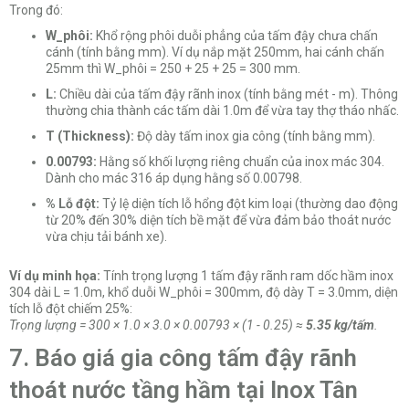
Trong đó:
W_phôi:
Khổ rộng phôi duỗi phẳng của tấm đậy chưa chấn
cánh (tính bằng mm). Ví dụ nắp mặt 250mm, hai cánh chấn
25mm thì W_phôi = 250 + 25 + 25 = 300 mm.
L:
Chiều dài của tấm đậy rãnh inox (tính bằng mét - m). Thông
thường chia thành các tấm dài 1.0m để vừa tay thợ tháo nhấc.
T (Thickness):
Độ dày tấm inox gia công (tính bằng mm).
0.00793:
Hằng số khối lượng riêng chuẩn của inox mác 304.
Dành cho mác 316 áp dụng hằng số 0.00798.
% Lỗ đột:
Tỷ lệ diện tích lỗ hổng đột kim loại (thường dao động
từ 20% đến 30% diện tích bề mặt để vừa đảm bảo thoát nước
vừa chịu tải bánh xe).
Ví dụ minh họa:
Tính trọng lượng 1 tấm đậy rãnh ram dốc hầm inox
304 dài L = 1.0m, khổ duỗi W_phôi = 300mm, độ dày T = 3.0mm, diện
tích lỗ đột chiếm 25%:
Trọng lượng = 300 × 1.0 × 3.0 × 0.00793 × (1 - 0.25) ≈
5.35 kg/tấm
.
7. Báo giá gia công tấm đậy rãnh
thoát nước tầng hầm tại Inox Tân