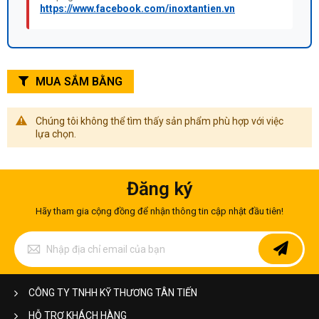
https://www.facebook.com/inoxtantien.vn
MUA SẮM BẰNG
Chúng tôi không thể tìm thấy sản phẩm phù hợp với việc
lựa chọn.
Đăng ký
Hãy tham gia cộng đồng để nhận thông tin cập nhật đầu tiên!
Đăng
ký
để
nhận
bản
CÔNG TY TNHH KỸ THƯƠNG TÂN TIẾN
tin
của
HỖ TRỢ KHÁCH HÀNG