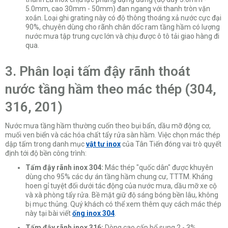
5.0mm, cao 30mm - 50mm) đan ngang với thanh tròn vặn
xoắn. Loại ghi grating này có độ thông thoáng xả nước cực đại
90%, chuyên dùng cho rãnh chân dốc ram tầng hầm có lượng
nước mưa tập trung cực lớn và chịu được ô tô tải giao hàng đi
qua.
3. Phân loại tấm đậy rãnh thoát
nước tầng hầm theo mác thép (304,
316, 201)
Nước mưa tầng hầm thường cuốn theo bụi bẩn, dầu mỡ động cơ,
muối ven biển và các hóa chất tẩy rửa sàn hầm. Việc chọn mác thép
dập tấm trong danh mục
vật tư inox
của Tân Tiến đóng vai trò quyết
định tới độ bền công trình:
Tấm đậy rãnh inox 304:
Mác thép "quốc dân" được khuyên
dùng cho 95% các dự án tầng hầm chung cư, TTTM. Kháng
hoen gỉ tuyệt đối dưới tác động của nước mưa, dầu mỡ xe cộ
và xà phòng tẩy rửa. Bề mặt giữ độ sáng bóng bền lâu, không
bị mục thủng. Quý khách có thể xem thêm quy cách mác thép
này tại bài viết
ống inox 304
.
Tấm đậy rãnh inox 316:
Dòng cao cấp bổ sung 2 - 3%