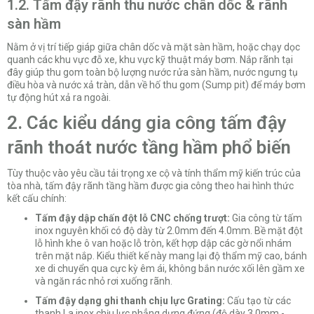
1.2. Tấm đậy rãnh thu nước chân dốc & rãnh
sàn hầm
Nằm ở vị trí tiếp giáp giữa chân dốc và mặt sàn hầm, hoặc chạy dọc
quanh các khu vực đỗ xe, khu vực kỹ thuật máy bơm. Nắp rãnh tại
đây giúp thu gom toàn bộ lượng nước rửa sàn hầm, nước ngưng tụ
điều hòa và nước xả tràn, dẫn về hố thu gom (Sump pit) để máy bơm
tự động hút xả ra ngoài.
2. Các kiểu dáng gia công tấm đậy
rãnh thoát nước tầng hầm phổ biến
Tùy thuộc vào yêu cầu tải trọng xe cộ và tính thẩm mỹ kiến trúc của
tòa nhà, tấm đậy rãnh tầng hầm được gia công theo hai hình thức
kết cấu chính:
Tấm đậy dập chấn đột lỗ CNC chống trượt:
Gia công từ tấm
inox nguyên khối có độ dày từ 2.0mm đến 4.0mm. Bề mặt đột
lỗ hình khe ô van hoặc lỗ tròn, kết hợp dập các gờ nổi nhám
trên mặt nắp. Kiểu thiết kế này mang lại độ thẩm mỹ cao, bánh
xe di chuyển qua cực kỳ êm ái, không bắn nước xối lên gầm xe
và ngăn rác nhỏ rơi xuống rãnh.
Tấm đậy dạng ghi thanh chịu lực Grating:
Cấu tạo từ các
thanh La inox chịu lực phẳng dựng đứng (độ dày 3.0mm -