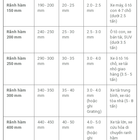
Rãnh hầm
190 - 200
20 - 25
2.0 - 2.5
Xe máy, ô tô
150 mm
mm
mm
mm
con 4-7 chỗ
(dưới 2.5
tấn)
Rãnh hầm
240 - 250
25 - 30
2.5 - 3.0
Ô tô con, xe
200 mm
mm
mm
mm
bán tải, SUV
(dưới 3.5
tấn)
Rãnh hầm
290 - 300
30 - 35
3.0 - 4.0
Xe ô tô 16
250 mm
mm
mm
mm
chỗ, xe tải
nhỏ giao
hàng (3.5 - 5
tấn)
Rãnh hầm
340 - 350
35 - 40
3.0 - 4.0
Xe tải trung
300 mm
mm
mm
mm
bình, xe rác
(hoặc
tòa nhà (5 - 8
ghi
tấn)
Grating)
Rãnh hầm
440 - 450
40 - 50
4.0 - 5.0
Xe tải lớn, xe
400 mm
mm
mm
mm
cứu hỏa di
(hoặc
chuyển ranh
ghi
hầm