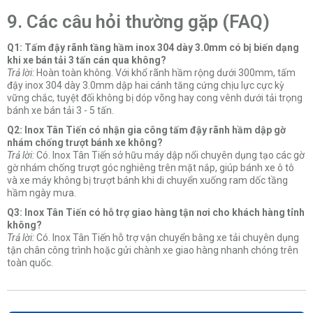
9. Các câu hỏi thường gặp (FAQ)
Q1: Tấm đậy rãnh tầng hầm inox 304 dày 3.0mm có bị biến dạng
khi xe bán tải 3 tấn cán qua không?
Trả lời:
Hoàn toàn không. Với khổ rãnh hầm rộng dưới 300mm, tấm
đậy inox 304 dày 3.0mm dập hai cánh tăng cứng chịu lực cực kỳ
vững chắc, tuyệt đối không bị dóp võng hay cong vênh dưới tải trọng
bánh xe bán tải 3 - 5 tấn.
Q2: Inox Tân Tiến có nhận gia công tấm đậy rãnh hầm dập gờ
nhám chống trượt bánh xe không?
Trả lời:
Có. Inox Tân Tiến sở hữu máy dập nổi chuyên dụng tạo các gờ
gờ nhám chống trượt góc nghiêng trên mặt nắp, giúp bánh xe ô tô
và xe máy không bị trượt bánh khi di chuyển xuống ram dốc tầng
hầm ngày mưa.
Q3: Inox Tân Tiến có hỗ trợ giao hàng tận nơi cho khách hàng tỉnh
không?
Trả lời:
Có. Inox Tân Tiến hỗ trợ vận chuyển bằng xe tải chuyên dụng
tận chân công trình hoặc gửi chành xe giao hàng nhanh chóng trên
toàn quốc.