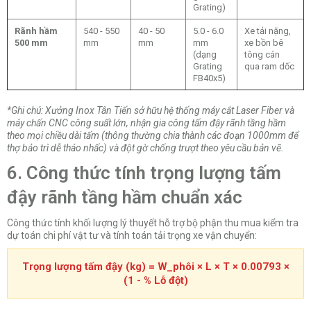
Grating)
Rãnh hầm
540 - 550
40 - 50
5.0 - 6.0
Xe tải nặng,
500 mm
mm
mm
mm
xe bồn bê
(dạng
tông cán
Grating
qua ram dốc
FB40x5)
*Ghi chú: Xưởng Inox Tân Tiến sở hữu hệ thống máy cắt Laser Fiber và
máy chấn CNC công suất lớn, nhận gia công tấm đậy rãnh tầng hầm
theo mọi chiều dài tấm (thông thường chia thành các đoạn 1000mm để
thợ bảo trì dễ tháo nhấc) và đột gờ chống trượt theo yêu cầu bản vẽ.
6. Công thức tính trọng lượng tấm
đậy rãnh tầng hầm chuẩn xác
Công thức tính khối lượng lý thuyết hỗ trợ bộ phận thu mua kiểm tra
dự toán chi phí vật tư và tính toán tải trọng xe vận chuyển:
Trọng lượng tấm đậy (kg) = W_phôi × L × T × 0.00793 ×
(1 - % Lỗ đột)