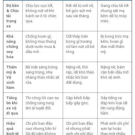
Độ bền
Chịu lực cực tốt,
Rất dễ bị nứt vỡ,
Gang chịu tải tốt
& Chịu
không nứt vỡ khi
bể góc sứt mẻ
nhưng sắt mạ
tải
bánh xe ô tô chèn
sau vài tháng.
kẽm dễ bị móp
trọng
qua.
méo.
xe
Khả
Chống hoen gỉ,
Cốt thép bên
Bị bong tróc mạ
năng
không mục thủng
trong gỉ trương
kẽm, hoen gỉ
chống
dưới nước mưa &
nở làm nứt vỡ bê
đen mất thẩm
oxy
dầu mỡ.
tông.
mỹ.
hóa
Thẩm
Bề mặt sáng bóng
Nặng nề, thô
Nặng nề, bám
mỹ &
sang trọng, nhẹ
ráp, rất khó tháo
cặn bẩn dầu mỡ
Vệ
nhàng tháo nhấc xịt
nhấc khi bùn
khó vệ sinh.
sinh
rửa.
đất đọng.
hầm
Tiếng
Thi công lót cao su
Cập kềnh bấp
Gây tiếng va
ồn khi
chống rung rung
bấp gãy góc.
đập kim loại rất
xe cộ
êm ái tuyệt đối.
lớn rung động
đi qua
hầm.
Hiệu
Chi phí ban đầu
Chi phí ban đầu
Phát sinh chi phí
quả
cao nhưng bền bỉ
rẻ nhưng phát
sơn lại hoặc
kinh tế
30-40 năm không
sinh chi phí đúc
thay mới nhiều