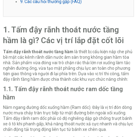
9. Các câu hỏi thường gặp (FAQ)
1. Tấm đậy rãnh thoát nước tầng
hầm là gì? Các vị trí lắp đặt cốt lõi
Tấm đậy rãnh thoát nước tầng hầm
là thiết bị cấu kiện nắp che phủ
bề mặt các kênh rãnh dẫn nước âm sàn trong không gian hầm tòa
nhà. Sản phẩm vừa đóng vai trò chặn rác thải lớn rơi xuống làm tắc
nghẽn đường ống, vừa tạo mặt phẳng chịu lực an toàn cho phương
tiện giao thông và người đi lại phía trên. Dựa vào vị trí thi công, tấm
đậy rãnh tầng hầm được chia thành các khu vực chức năng chính:
1.1. Tấm đậy rãnh thoát nước ram dốc tầng
hầm
Nằm ngang đường dốc xuống hầm (Ram dốc). Đây là vị trí đón dòng
nước mưa chảy tràn trực tiếp từ mặt đường bên ngoài xối xuống.
Tấm đậy rãnh ram dốc phải có độ nghiêng dập gờ chống trượt bánh
xe ô tô khi phanh gấp, khả năng thoát nước xả cực nhanh và chịu lực
chấn động tải trọng động liên tục từ bánh xe chèn qua.