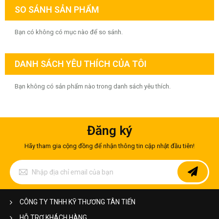
SO SÁNH SẢN PHẨM
Bạn có không có mục nào để so sánh.
DANH SÁCH YÊU THÍCH CỦA TÔI
Bạn không có sản phẩm nào trong danh sách yêu thích.
Đăng ký
Hãy tham gia cộng đồng để nhận thông tin cập nhật đầu tiên!
Đăng
ký
để
nhận
bản
CÔNG TY TNHH KỸ THƯƠNG TÂN TIẾN
tin
của
HỖ TRỢ KHÁCH HÀNG