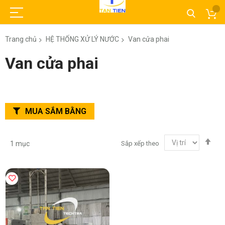
Trang chủ
HỆ THỐNG XỬ LÝ NƯỚC
Van cửa phai
Van cửa phai
MUA SẮM BẰNG
Thi
Sắp xếp theo
1
mục
lập
the
hư
gi
dầ