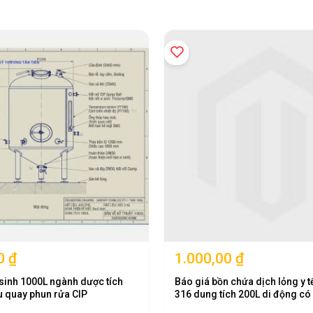
0 ₫
1.000,00 ₫
 sinh 1000L ngành dược tích
Báo giá bồn chứa dịch lỏng y t
u quay phun rửa CIP
316 dung tích 200L di động có