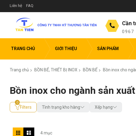
Liên hệ
FAQ
Cần t
0967
TRANG CHỦ
GIỚI THIỆU
SẢN PHẨM
Trang chủ
BỒN BỂ, THIẾT BỊ INOX
BỒN BỂ
Bồn inox cho ng
Bồn inox cho ngành sản xuấ
Filters
Tình trạng kho hàng
Xếp hạng
Xem
Lưới
Danh
4
mục
dưới
sách