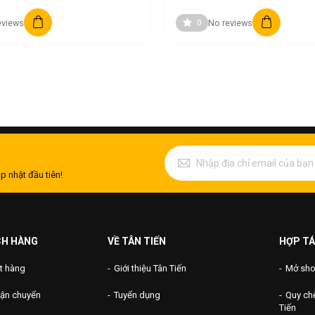
eviews
No reviews
0
p nhật đầu tiên!
CH HÀNG
VỀ TÂN TIẾN
HỢP TÁ
t hàng
Giới thiệu Tân Tiến
Mở shop
vận chuyển
Tuyển dụng
Quy chế
Tiến