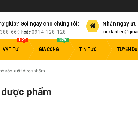
rợ giúp? Gọi ngay cho chúng tôi:
Nhận ngay ưu 
 388 669
0914 128 128
inoxtantien@gmai
hoặc
HOT
NEW
VẬT TƯ
GIA CÔNG
TIN TỨC
TUYỂN D
ành sản xuất dược phẩm
t dược phẩm