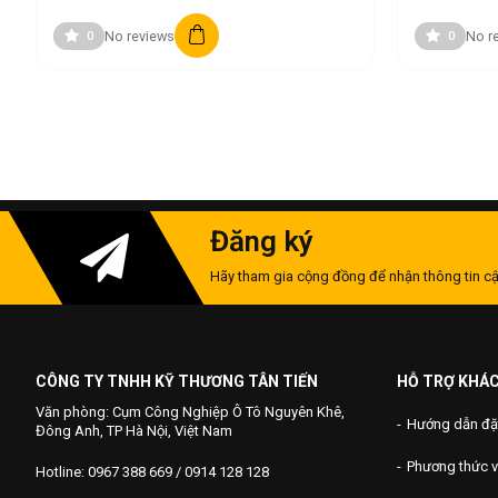
No reviews
No r
0
0
Đăng ký
Hãy tham gia cộng đồng để nhận thông tin cậ
CÔNG TY TNHH KỸ THƯƠNG TÂN TIẾN
HỖ TRỢ KHÁ
Văn phòng: Cụm Công Nghiệp Ô Tô Nguyên Khê,
Hướng dẫn đặ
Đông Anh, TP Hà Nội, Việt Nam
Phương thức 
Hotline: 0967 388 669 / 0914 128 128