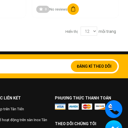
No reviews
0
mỗi trang
Hiển thị
Đăng
ký
ĐĂNG KÍ THEO DÕI
để
nhận
bản
tin
của
chúng
C LIÊN KẾT
PHƯƠNG THỨC THANH TOÁN
tôi:
 trên Tân Tiến
 hoạt động trên sàn Inox Tân
THEO DÕI CHÚNG TÔI