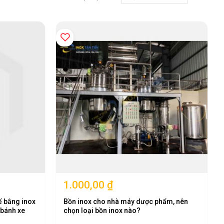
lập
theo
hướng
giảm
dần
1.000,00 ₫
ế bằng inox
Bồn inox cho nhà máy dược phẩm, nên
 bánh xe
chọn loại bồn inox nào?