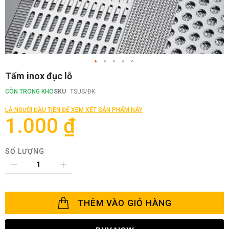
Chuyển
Tấm inox đục lỗ
đến
phần
CÒN TRONG KHO
SKU
TSUS/ĐK
đầu
của
LÀ NGƯỜI ĐẦU TIÊN ĐỂ XEM XÉT SẢN PHẨM NÀY
thư
1.000 ₫
viện
hình
ảnh
SỐ LƯỢNG
THÊM VÀO GIỎ HÀNG