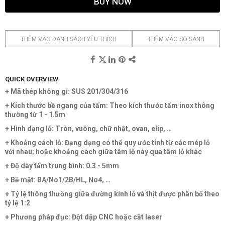
BUY NOW
THÊM VÀO DANH SÁCH YÊU THÍCH
THÊM VÀO SO SÁNH
QUICK OVERVIEW
+ Mã thép không gỉ: SUS 201/304/316
+ Kích thước bề ngang của tấm: Theo kích thước tấm inox thông
thường từ 1 - 1.5m
+ Hình dạng lỗ: Tròn, vuông, chữ nhật, ovan, elip, …
+ Khoảng cách lỗ: Đạng dạng có thể quy ước tính từ các mép lỗ
với nhau; hoặc khoảng cách giữa tâm lỗ này qua tâm lỗ khác
+ Độ dày tấm trung bình: 0.3 - 5mm
+ Bề mặt: BA/No1/2B/HL, No4, …
+ Tỷ lệ thông thường giữa đường kính lỗ và thịt được phân bố theo
tỷ lệ 1:2
+ Phương pháp đục: Đột dập CNC hoặc cắt laser