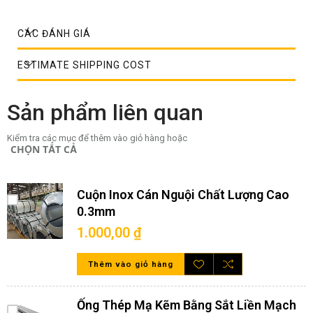
CÁC ĐÁNH GIÁ
ESTIMATE SHIPPING COST
Sản phẩm liên quan
Kiểm tra các mục để thêm vào giỏ hàng hoặc
CHỌN TẤT CẢ
Cuộn Inox Cán Nguội Chất Lượng Cao
0.3mm
1.000,00 ₫
Thêm vào giỏ hàng
Một vài kiểu dáng mắt lỗ đột đơn giản
Ống Thép Mạ Kẽm Bằng Sắt Liền Mạch