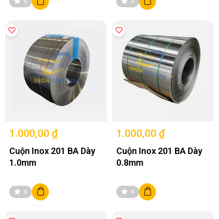
0
0
tin chi tiết về từng sản phẩm cụ thể, bạn có thể truy cập trực tiếp
trang web của INOX Tân Tiến hoặc liên hệ với chúng tôi để nhận được
tư vấn và hỗ trợ.
1.000,00 ₫
1.000,00 ₫
Cuộn Inox 201 BA Dày
Cuộn Inox 201 BA Dày
1.0mm
0.8mm
0
0