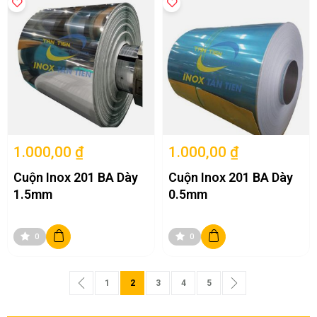
1.000,00 ₫
1.000,00 ₫
Cuộn Inox 201 BA Dày
Cuộn Inox 201 BA Dày
1.5mm
0.5mm
0
0
Trang
Trang
Trước
Trang
Bạn đang đọc trang
Trang
Trang
Trang
Trang
Tiếp theo
1
2
3
4
5