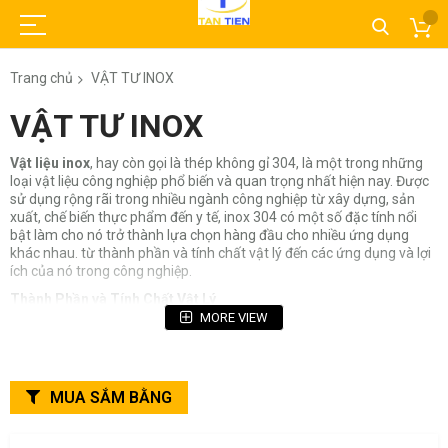
Trang chủ
VẬT TƯ INOX
VẬT TƯ INOX
Vật liệu inox
, hay còn gọi là thép không gỉ 304, là một trong những
loại vật liệu công nghiệp phổ biến và quan trọng nhất hiện nay. Được
sử dụng rộng rãi trong nhiều ngành công nghiệp từ xây dựng, sản
xuất, chế biến thực phẩm đến y tế, inox 304 có một số đặc tính nổi
bật làm cho nó trở thành lựa chọn hàng đầu cho nhiều ứng dụng
khác nhau. từ thành phần và tính chất vật lý đến các ứng dụng và lợi
ích của nó trong công nghiệp.
Thành Phần và Tính Chất Vật Lý
Inox 304 chứa khoảng 18% crom và 8% niken trong thành phần của
MORE VIEW
mình. Sự kết hợp này tạo ra một lớp màng oxi hóa chắc chắn trên bề
mặt, giúp bảo vệ vật liệu khỏi sự ăn mòn. Ngoài ra, inox 304 còn có
khả năng chịu nhiệt và chịu lực tốt, làm cho nó có thể sử dụng trong
môi trường làm việc khắc nghiệt.
MUA SẮM BẰNG
Đặc Tính Chống Ăn Mòn
Một trong những lý do chính khiến
inox 304
được ưa chuộng là khả