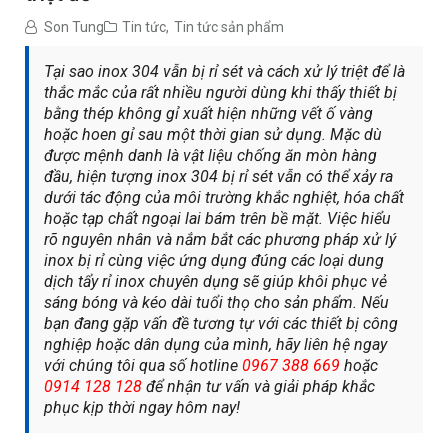
Son Tung
Tin tức
,
Tin tức sản phẩm
Tại sao inox 304 vẫn bị rỉ sét và cách xử lý triệt để là
thắc mắc của rất nhiều người dùng khi thấy thiết bị
bằng thép không gỉ xuất hiện những vết ố vàng
hoặc hoen gỉ sau một thời gian sử dụng. Mặc dù
được mệnh danh là vật liệu chống ăn mòn hàng
đầu, hiện tượng inox 304 bị rỉ sét vẫn có thể xảy ra
dưới tác động của môi trường khắc nghiệt, hóa chất
hoặc tạp chất ngoại lai bám trên bề mặt. Việc hiểu
rõ nguyên nhân và nắm bắt các phương pháp xử lý
inox bị rỉ cùng việc ứng dụng đúng các loại dung
dịch tẩy rỉ inox chuyên dụng sẽ giúp khôi phục vẻ
sáng bóng và kéo dài tuổi thọ cho sản phẩm. Nếu
bạn đang gặp vấn đề tương tự với các thiết bị công
nghiệp hoặc dân dụng của mình, hãy liên hệ ngay
với chúng tôi qua số hotline
0967 388 669
hoặc
0914 128 128
để nhận tư vấn và giải pháp khắc
phục kịp thời ngay hôm nay!