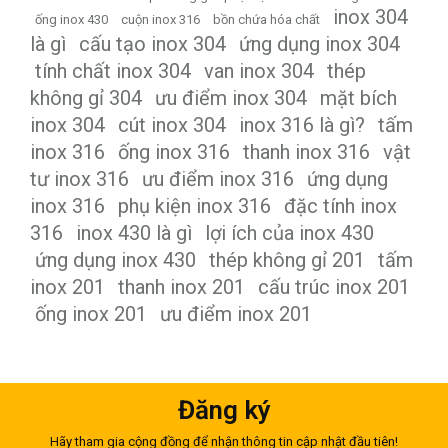
inox 304
ống inox 430
cuộn inox 316
bồn chứa hóa chất
là gì
cấu tạo inox 304
ứng dụng inox 304
tính chất inox 304
van inox 304
thép
không gỉ 304
ưu điểm inox 304
mặt bích
inox 304
cút inox 304
inox 316 là gì?
tấm
inox 316
ống inox 316
thanh inox 316
vật
tư inox 316
ưu điểm inox 316
ứng dụng
inox 316
phụ kiện inox 316
đặc tính inox
316
inox 430 là gì
lợi ích của inox 430
ứng dụng inox 430
thép không gỉ 201
tấm
inox 201
thanh inox 201
cấu trúc inox 201
ống inox 201
ưu điểm inox 201
Đăng ký
Hãy tham gia cộng đồng để nhận thông tin cập nhật đầu tiên!