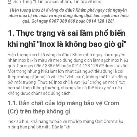
Son Tung
Tin tức sản phẩm
,
Tin tức về inox
Hiện tượng inox bị ố vàng do đâu? Khám phá ngay các nguyên
nhân inox bị xỉn màu và mẹo dùng dung dịch làm sạch inox hiệu
quả. Gọi ngay 0967 388 669 hoặc 0914 128 128!
1. Thực trạng và sai lầm phổ biến
khi nghĩ "Inox là không bao giờ gỉ"
Hiện tượng inox bị ố vàng do đâu? Khám phá ngay các nguyên
nhân inox bị xỉn màu và mẹo dùng dung dịch làm sạch inox hiệu
quả. Gọi ngay 0967 388 669 hoặc 0914 128 128 để được tư vấn!
Một trong những hiểu lầm lớn nhất của người tiêu dùng là coi
thép không gỉ (inox) là vật liệu "vĩnh cửu", không thể bị tác động
bởi môi trường. Thực tế, inox chỉ là vật liệu "chống ăn mòn" tốt
hơn sắt thép thông thường, nhưng vẫn có thể bị oxy hóa nếu
không được chăm sóc đúng cách.
1.1. Bản chất của lớp màng bảo vệ Crom
(Cr) trên thép không gỉ
Inox sở hữu khả năng tự bảo vệ nhờ lớp màng Oxit Crom siêu
mỏng bao phủ bề mặt. Đây là "kh