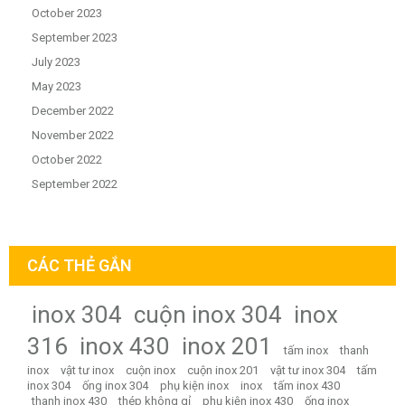
October 2023
September 2023
July 2023
May 2023
December 2022
November 2022
October 2022
September 2022
CÁC THẺ GẮN
inox 304
cuộn inox 304
inox
316
inox 430
inox 201
tấm inox
thanh
inox
vật tư inox
cuộn inox
cuộn inox 201
vật tư inox 304
tấm
inox 304
ống inox 304
phụ kiện inox
inox
tấm inox 430
thanh inox 430
thép không gỉ
phụ kiện inox 430
ống inox