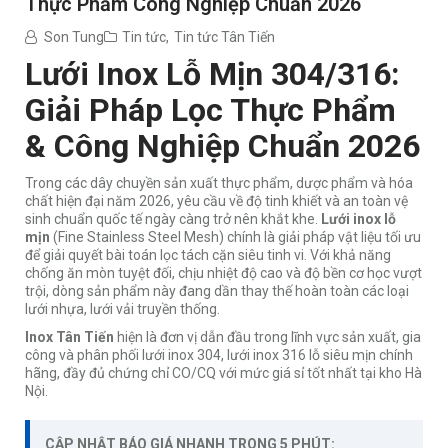
Thực Phẩm Công Nghiệp Chuẩn 2026
Son Tung
Tin tức
,
Tin tức Tân Tiến
Lưới Inox Lỗ Mịn 304/316:
Giải Pháp Lọc Thực Phẩm
& Công Nghiệp Chuẩn 2026
Trong các dây chuyền sản xuất thực phẩm, dược phẩm và hóa
chất hiện đại năm 2026, yêu cầu về độ tinh khiết và an toàn vệ
sinh chuẩn quốc tế ngày càng trở nên khắt khe.
Lưới inox lỗ
mịn
(Fine Stainless Steel Mesh) chính là giải pháp vật liệu tối ưu
để giải quyết bài toán lọc tách cặn siêu tinh vi. Với khả năng
chống ăn mòn tuyệt đối, chịu nhiệt độ cao và độ bền cơ học vượt
trội, dòng sản phẩm này đang dần thay thế hoàn toàn các loại
lưới nhựa, lưới vải truyền thống.
Inox Tân Tiến
hiện là đơn vị dẫn đầu trong lĩnh vực sản xuất, gia
công và phân phối lưới inox 304, lưới inox 316 lỗ siêu mịn chính
hãng, đầy đủ chứng chỉ CO/CQ với mức giá sỉ tốt nhất tại kho Hà
Nội.
CẬP NHẬT BÁO GIÁ NHANH TRONG 5 PHÚT: