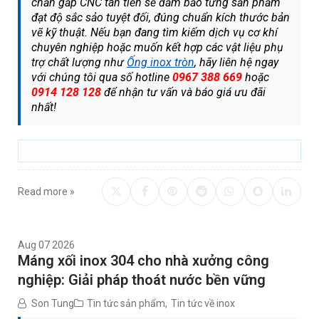
chấn gấp CNC tân tiến sẽ đảm bảo từng sản phẩm
đạt độ sắc sảo tuyệt đối, đúng chuẩn kích thước bản
vẽ kỹ thuật. Nếu bạn đang tìm kiếm dịch vụ cơ khí
chuyên nghiệp hoặc muốn kết hợp các vật liệu phụ
trợ chất lượng như
Ống inox tròn
, hãy liên hệ ngay
với chúng tôi qua số hotline
0967 388 669
hoặc
0914 128 128
để nhận tư vấn và báo giá ưu đãi
nhất!
Read more »
Aug 07 2026
Máng xối inox 304 cho nhà xưởng công
nghiệp: Giải pháp thoát nước bền vững
Son Tung
Tin tức sản phẩm
,
Tin tức về inox