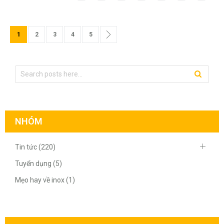
Trang
Bạn đang đọc trang
Trang
Trang
Trang
Trang
Trang
Tiếp theo
1
2
3
4
5
NHÓM
Tin tức (220)
Tuyển dụng (5)
Mẹo hay về inox (1)