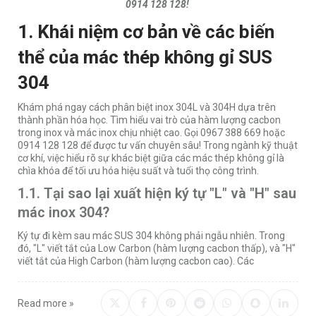
0914 128 128!
1. Khái niệm cơ bản về các biến
thể của mác thép không gỉ SUS
304
Khám phá ngay cách phân biệt inox 304L và 304H dựa trên
thành phần hóa học. Tìm hiểu vai trò của hàm lượng cacbon
trong inox và mác inox chịu nhiệt cao. Gọi 0967 388 669 hoặc
0914 128 128 để được tư vấn chuyên sâu! Trong ngành kỹ thuật
cơ khí, việc hiểu rõ sự khác biệt giữa các mác thép không gỉ là
chìa khóa để tối ưu hóa hiệu suất và tuổi thọ công trình.
1.1. Tại sao lại xuất hiện ký tự "L" và "H" sau
mác inox 304?
Ký tự đi kèm sau mác SUS 304 không phải ngẫu nhiên. Trong
đó, "L" viết tắt của Low Carbon (hàm lượng cacbon thấp), và "H"
viết tắt của High Carbon (hàm lượng cacbon cao). Các
Read more »