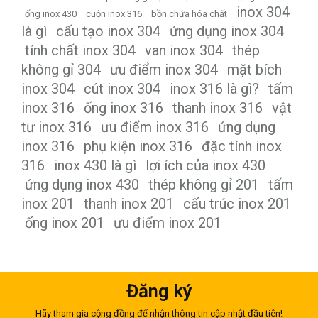
inox 304
ống inox 430
cuộn inox 316
bồn chứa hóa chất
là gì
cấu tạo inox 304
ứng dụng inox 304
tính chất inox 304
van inox 304
thép
không gỉ 304
ưu điểm inox 304
mặt bích
inox 304
cút inox 304
inox 316 là gì?
tấm
inox 316
ống inox 316
thanh inox 316
vật
tư inox 316
ưu điểm inox 316
ứng dụng
inox 316
phụ kiện inox 316
đặc tính inox
316
inox 430 là gì
lợi ích của inox 430
ứng dụng inox 430
thép không gỉ 201
tấm
inox 201
thanh inox 201
cấu trúc inox 201
ống inox 201
ưu điểm inox 201
Đăng ký
Hãy tham gia cộng đồng để nhận thông tin cập nhật đầu tiên!