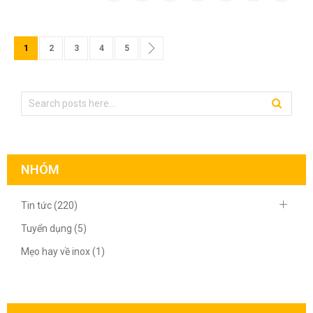
Trang
Bạn đang đọc trang
Trang
Trang
Trang
Trang
Trang
Tiếp theo
1
2
3
4
5
NHÓM
Tin tức (220)
Tuyển dụng (5)
Mẹo hay về inox (1)