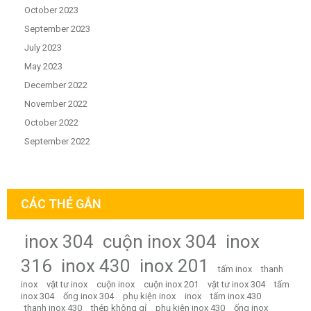
October 2023
September 2023
July 2023
May 2023
December 2022
November 2022
October 2022
September 2022
CÁC THẺ GẮN
inox 304
cuộn inox 304
inox
316
inox 430
inox 201
tấm inox
thanh
inox
vật tư inox
cuộn inox
cuộn inox 201
vật tư inox 304
tấm
inox 304
ống inox 304
phụ kiện inox
inox
tấm inox 430
thanh inox 430
thép không gỉ
phụ kiện inox 430
ống inox