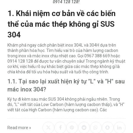
0914 128 128!
1. Khái niệm cơ bản về các biến
thể của mác thép không gỉ SUS
304
Khám phá ngay cách phân biệt inox 304L và 304H dựa trên
thành phần hóa học. Tìm hiểu vai trò của hàm lượng cacbon
trong inox và mác inox chịu nhiệt cao. Gọi 0967 388 669 hoặc
0914 128 128 để được tư vấn chuyên sâu! Trong ngành kỹ thuật
cơ khí, việc hiểu rõ sự khác biệt giữa các mác thép không gỉ là
chìa khóa để tối ưu hóa hiệu suất và tuổi thọ công trình.
1.1. Tại sao lại xuất hiện ký tự "L" và "H" sau
mác inox 304?
Ký tự đi kèm sau mác SUS 304 không phải ngẫu nhiên. Trong
đó, "L" viết tắt của Low Carbon (hàm lượng cacbon thấp), và "H"
viết tắt của High Carbon (hàm lượng cacbon cao). Các
Read more »