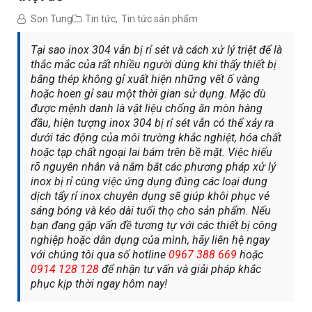
Son Tung
Tin tức
,
Tin tức sản phẩm
Tại sao inox 304 vẫn bị rỉ sét và cách xử lý triệt để là
thắc mắc của rất nhiều người dùng khi thấy thiết bị
bằng thép không gỉ xuất hiện những vết ố vàng
hoặc hoen gỉ sau một thời gian sử dụng. Mặc dù
được mệnh danh là vật liệu chống ăn mòn hàng
đầu, hiện tượng inox 304 bị rỉ sét vẫn có thể xảy ra
dưới tác động của môi trường khắc nghiệt, hóa chất
hoặc tạp chất ngoại lai bám trên bề mặt. Việc hiểu
rõ nguyên nhân và nắm bắt các phương pháp xử lý
inox bị rỉ cùng việc ứng dụng đúng các loại dung
dịch tẩy rỉ inox chuyên dụng sẽ giúp khôi phục vẻ
sáng bóng và kéo dài tuổi thọ cho sản phẩm. Nếu
bạn đang gặp vấn đề tương tự với các thiết bị công
nghiệp hoặc dân dụng của mình, hãy liên hệ ngay
với chúng tôi qua số hotline
0967 388 669
hoặc
0914 128 128
để nhận tư vấn và giải pháp khắc
phục kịp thời ngay hôm nay!