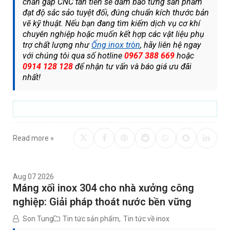
chấn gấp CNC tân tiến sẽ đảm bảo từng sản phẩm
đạt độ sắc sảo tuyệt đối, đúng chuẩn kích thước bản
vẽ kỹ thuật. Nếu bạn đang tìm kiếm dịch vụ cơ khí
chuyên nghiệp hoặc muốn kết hợp các vật liệu phụ
trợ chất lượng như
Ống inox tròn
, hãy liên hệ ngay
với chúng tôi qua số hotline
0967 388 669
hoặc
0914 128 128
để nhận tư vấn và báo giá ưu đãi
nhất!
Read more »
Aug 07 2026
Máng xối inox 304 cho nhà xưởng công
nghiệp: Giải pháp thoát nước bền vững
Son Tung
Tin tức sản phẩm
,
Tin tức về inox