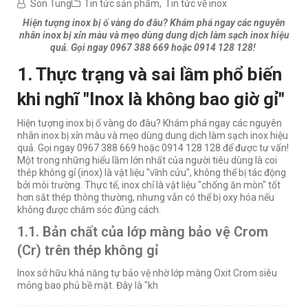
Son Tung
Tin tức sản phẩm
,
Tin tức về inox
Hiện tượng inox bị ố vàng do đâu? Khám phá ngay các nguyên
nhân inox bị xỉn màu và mẹo dùng dung dịch làm sạch inox hiệu
quả. Gọi ngay 0967 388 669 hoặc 0914 128 128!
1. Thực trạng và sai lầm phổ biến
khi nghĩ "Inox là không bao giờ gỉ"
Hiện tượng inox bị ố vàng do đâu? Khám phá ngay các nguyên
nhân inox bị xỉn màu và mẹo dùng dung dịch làm sạch inox hiệu
quả. Gọi ngay 0967 388 669 hoặc 0914 128 128 để được tư vấn!
Một trong những hiểu lầm lớn nhất của người tiêu dùng là coi
thép không gỉ (inox) là vật liệu "vĩnh cửu", không thể bị tác động
bởi môi trường. Thực tế, inox chỉ là vật liệu "chống ăn mòn" tốt
hơn sắt thép thông thường, nhưng vẫn có thể bị oxy hóa nếu
không được chăm sóc đúng cách.
1.1. Bản chất của lớp màng bảo vệ Crom
(Cr) trên thép không gỉ
Inox sở hữu khả năng tự bảo vệ nhờ lớp màng Oxit Crom siêu
mỏng bao phủ bề mặt. Đây là "kh