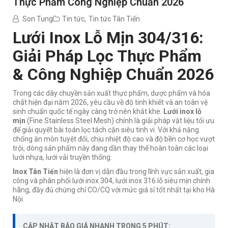
Thực Phẩm Công Nghiệp Chuẩn 2026
Son Tung
Tin tức
,
Tin tức Tân Tiến
Lưới Inox Lỗ Mịn 304/316:
Giải Pháp Lọc Thực Phẩm
& Công Nghiệp Chuẩn 2026
Trong các dây chuyền sản xuất thực phẩm, dược phẩm và hóa
chất hiện đại năm 2026, yêu cầu về độ tinh khiết và an toàn vệ
sinh chuẩn quốc tế ngày càng trở nên khắt khe.
Lưới inox lỗ
mịn
(Fine Stainless Steel Mesh) chính là giải pháp vật liệu tối ưu
để giải quyết bài toán lọc tách cặn siêu tinh vi. Với khả năng
chống ăn mòn tuyệt đối, chịu nhiệt độ cao và độ bền cơ học vượt
trội, dòng sản phẩm này đang dần thay thế hoàn toàn các loại
lưới nhựa, lưới vải truyền thống.
Inox Tân Tiến
hiện là đơn vị dẫn đầu trong lĩnh vực sản xuất, gia
công và phân phối lưới inox 304, lưới inox 316 lỗ siêu mịn chính
hãng, đầy đủ chứng chỉ CO/CQ với mức giá sỉ tốt nhất tại kho Hà
Nội.
CẬP NHẬT BÁO GIÁ NHANH TRONG 5 PHÚT: