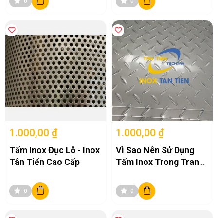
0
0
1570mm
Độ dày của tấm cuộn inox 304
Tấm cuộn inox 304 có nhiều độ dày khác nhau, phù hợp với nhiều
ứng dụng công nghiệp và dân dụng. Các độ dày phổ biến bao gồm:
• 0,3mm - 3,0mm: Thường được sử dụng trong các ứng dụng dân
dụng và công nghiệp nhẹ, như sản xuất đồ gia dụng, thiết bị nhà bếp,
và các sản phẩm trang trí.
• 4.0mm - 6.0mm: Sử dụng trong các ứng dụng yêu cầu độ bền cao
hơn, như các bộ phận máy móc, thiết bị công nghiệp.
• 7.0mm - 12.0mm: Thường được sử dụng trong các ứng dụng công
nghiệp nặng, như xây dựng, sản xuất bồn chứa và các cấu trúc lớn.
1.000,00 ₫
1.000,00 ₫
Bạn đang quan tâm đến loại nào cho ứng dụng cụ thể nào?
Tấm Inox Đục Lỗ - Inox
Vì Sao Nên Sử Dụng
Tân Tiến Cao Cấp
Tấm Inox Trong Trang
Trí Nội Ngoại Thất?
0
0