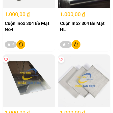
có khả năng chống ăn mòn tốt trong nhiều môi trường khác nhau,
bao gồm cả môi trường axit và kiềm. Điều này làm cho nó trở thành
vật liệu lý tưởng cho các ứng dụng tiếp xúc với hóa chất.
1.000,00 ₫
1.000,00 ₫
4. Tính gia công:
Inox 304 có thể được cắt, hàn, và uốn dễ dàng, phù
hợp cho nhiều ứng dụng công nghiệp. Khả năng gia công tốt giúp tiết
Cuộn Inox 304 Bề Mặt
Cuộn Inox 304 Bề Mặt
kiệm thời gian và chi phí trong quá trình sản xuất.
No4
HL
0
0
Ứng dụng của tấm cuộn inox 304
1.000,00 ₫
1.000,00 ₫